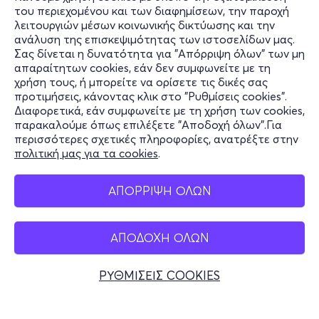
του περιεχομένου και των διαφημίσεων, την παροχή
τελειότητα, το αισθητικό ιδεώδες με το οποίο ο Θεός
λειτουργιών μέσων κοινωνικής δικτύωσης και την
έφτιαξε τον κόσμο. Το εφαρμόζει στα έργα του, όπου
ανάλυση της επισκεψιμότητας των ιστοσελίδων μας.
ανακαλύπτουμε σχήματα οργανωμένα υπό αυτήν τη
Σας δίνεται η δυνατότητα για "Απόρριψη όλων" των μη
Πληροφορίες
μυστική γεωμετρία. Η διπλή έλικα του DNA γοητεύει
απαραίτητων cookies, εάν δεν συμφωνείτε με τη
χρήση τους, ή μπορείτε να ορίσετε τις δικές σας
τον Νταλί. Η σπείρα που μεταφέρει γενετική
Υποστήριξη
προτιμήσεις, κάνοντας κλικ στο "Ρυθμίσεις cookies".
κληρονομιά είναι οι καμπύλες μέσω των οποίων ο Θεός
Διαφορετικά, εάν συμφωνείτε με τη χρήση των cookies,
Stay Connected
μεταφέρει την αθανασία.
παρακαλούμε όπως επιλέξετε "Αποδοχή όλων".Για
περισσότερες σχετικές πληροφορίες, ανατρέξτε στην
πολιτική μας για τα cookies
.
Mobile app
ΤΙ ΘΑ ΔΕΙΤΕ ΣΤΗΝ ΕΚΘΕΣΗ
ΑΠΟΡΡΙΨΗ ΟΛΩΝ
Immersive
Experience
/ Εμπειρία Εμβύθισης:
Ταξιδέψτε
στο μυαλό μίας ιδιοφυίας με προβολές (μέρος τους σε
ΑΠΟΔΟΧΗ ΟΛΩΝ
Ελλάδα
3D) σε οθόνες επιφάνειας πεντακοσίων τ.μ. όπου Τέχνη
Τηλεφωνικές κρατήσεις
και Τεχνολογία συνδυάζονται σε ένα επαναστατικό
ΡΥΘΜΙΣΕΙΣ COOKIES
θέαμα.
+30 2117700000
Δευ - Παρ 10:00 - 18:00
Virtual
Reality
360:
Επιβιβαστείτε στο πλοίο των