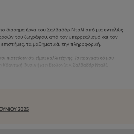
 πιο διάσημα έργα του Σαλβαδόρ Νταλί από μια
εντελώς
ρροών του ζωγράφου, από τον υπερρεαλισμό και τον
 επιστήμες, τα μαθηματικά, την πληροφορική.
οι πιστεύουν ότι είμαι καλλιτέχνης. Το πραγματικό μου
, η Κβαντική Φυσική κι η Βιολογία.»,
Σαλβαδόρ Νταλί.
ότι για να επιβιώσει η ζωγραφική, θα πρέπει να
 ότι οι υπολογιστές είναι το μέλλον. Προέβλεψε ένα
να σκέφτονται από μόνες τους, ακόμα και να
ΟΥΝΙΟΥ 2025
πολαύσετε μία συναρπαστική περιήγηση στα πιο
ς νέα οπτική. Μια εμπειρία αιχμής που βασίζεται σε
ταρτη διάσταση, την οπτική, την ιερή γεωμετρία και