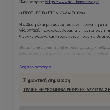
Πληροφορίες:
https://www.dali-immersive.gr/
Η ΠΡΟΣΕΓΓΙΣΗ ΣΤΟΝ ΚΑΛΛΙΤΕΧΝΗ
Η έκθεση είναι μία συναρπαστική περιήγηση στα
νέα οπτική
. Παρακολουθούμε την πορεία των επι
Φρόυντ ολοένα και περισσότερο προς τις θετικές
«Επειδή εγώ γίνομαι καμιά φορά ζωγράφος, οι άνθρωπ
ενδιαφέρον είναι οι Κυβερνοεπιστήμες (
Cybernetics
)
Η Τεχνολογία συναντά την Τέχνη:
Ο Νταλί πίστευε 
Δες περισσότερα
συνδεθεί με τη χρήση των υπολογιστών. Θεωρούσε
μέλλον όπου οι μηχανές θα έχουν την ικανότητα 
Σημαντική σημείωση
δημιουργούν Τέχνη.
ΤΕΛΙΚΗ ΗΜΕΡΟΜΗΝΙΑ ΕΚΘΕΣΗΣ: ΔΕΥΤΕΡΑ 2 Ι
Η Τέχνη συναντά την Επιστήμη:
Στην έκθεση θα α
διάσημα έργα του Σαλβαδόρ Νταλί από μια εντελώ
παράλληλα σύμπαντα, την κβαντική φυσική, την τέ