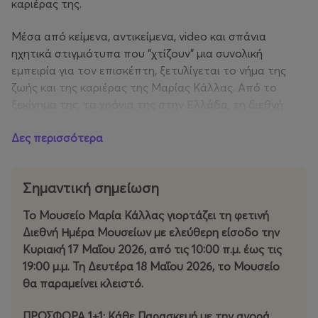
καριέρας της.
Μέσα από κείμενα, αντικείμενα, video και σπάνια
ηχητικά στιγμιότυπα που “χτίζουν” μια συνολική
εμπειρία για τον επισκέπτη, ξετυλίγεται το νήμα της
ζωής και της καριέρας της Μαρίας Κάλλας. Από το
ξεκίνημα της, τα χρόνια της στην Ελλάδα, τη διεθνή
καριέρα και τους μεγάλους ρόλους, μέχρι την κοσμική
Δες περισσότερα
της ζωή, την προσωπικότητά της, τις στιγμές και τους
ανθρώπους της ζωής της, αλλά και την κληρονομιά που
άφησε.
Σημαντική σημείωση
Το Μουσείο Μαρία Κάλλας γιορτάζει τη φετινή
Διεθνή Ημέρα Μουσείων με ελεύθερη είσοδο την
Κυριακή 17 Μαΐου 2026, από τις 10:00 π.μ. έως τις
19:00 μ.μ. Τη Δευτέρα 18 Μαΐου 2026, το Μουσείο
θα παραμείνει κλειστό.
ΠΡΟΣΦΟΡΑ 1+1: Κάθε Παρασκευή με την αγορά