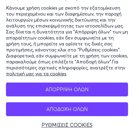
Κάνουμε χρήση cookies με σκοπό την εξατομίκευση
του περιεχομένου και των διαφημίσεων, την παροχή
Τρι, 15/9
λειτουργιών μέσων κοινωνικής δικτύωσης και την
ανάλυση της επισκεψιμότητας των ιστοσελίδων μας.
Maria Callas Museum
Σας δίνεται η δυνατότητα για "Απόρριψη όλων" των μη
απαραίτητων cookies, εάν δεν συμφωνείτε με τη
Μητροπόλεως 44, Αθήνα 10563
χρήση τους, ή μπορείτε να ορίσετε τις δικές σας
Maria Callas Museum - Αθήνα, Αττική
προτιμήσεις, κάνοντας κλικ στο "Ρυθμίσεις cookies".
Διαφορετικά, εάν συμφωνείτε με τη χρήση των cookies,
από
3€
παρακαλούμε όπως επιλέξετε "Αποδοχή όλων".Για
περισσότερες σχετικές πληροφορίες, ανατρέξτε στην
πολιτική μας για τα cookies
.
Εισιτήρια
ΑΠΟΡΡΙΨΗ ΟΛΩΝ
Τετ, 16/9
Maria Callas Museum
ΑΠΟΔΟΧΗ ΟΛΩΝ
Μητροπόλεως 44, Αθήνα 10563
Maria Callas Museum - Αθήνα, Αττική
ΡΥΘΜΙΣΕΙΣ COOKIES