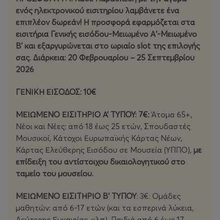
ενός ηλεκτρονικού εισιτηρίου λαμβάνετε ένα
επιπλέον δωρεάν! Η προσφορά εφαρμόζεται στα
εισιτήρια Γενικής εισόδου-Μειωμένο Α'-Μειωμένο
Β' και εξαργυρώνεται στο ωριαίο slot της επιλογής
σας. Διάρκεια: 20 Φεβρουαρίου – 25 Σεπτεμβρίου
2026
ΓΕΝΙΚΗ ΕΙΣΟΔΟΣ: 10€
ΜΕΙΩΜΕΝΟ ΕΙΣΙΤΗΡΙΟ Α’ ΤΥΠΟΥ: 7€:
Άτομα 65+,
Νέοι και Νέες: από 18 έως 25 ετών, Σπουδαστές
Μουσικοί, Κάτοχοι Ευρωπαϊκής Κάρτας Νέων,
Κάρτας Ελεύθερης Εισόδου σε Μουσεία (ΥΠΠΟ),
με
επίδειξη του αντίστοιχου δικαιολογητικού στο
ταμείο του μουσείου.
ΜΕΙΩΜΕΝΟ ΕΙΣΙΤΗΡΙΟ Β’ ΤΥΠΟΥ
: 3€: Ομάδες
μαθητών: από 6-17 ετών (και τα εσπερινά λύκεια,
Δεύτερης Ευκαιρίας, κλπ), Παιδιά από 6 έως 17