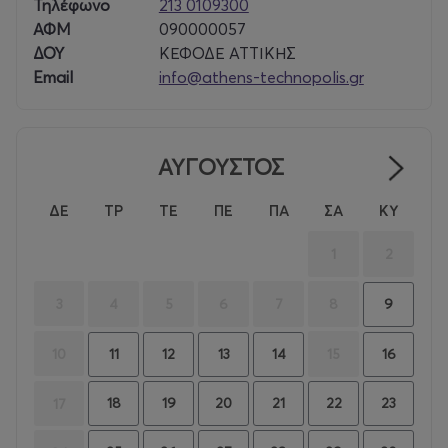
Τηλέφωνο
213 0109300
ΑΦΜ
090000057
ΔΟΥ
ΚΕΦΟΔΕ ΑΤΤΙΚΗΣ
Email
info@athens-technopolis.gr
ΑΥΓΟΥΣΤΟΣ
ΔΕ
ΤΡ
ΤΕ
ΠΕ
ΠΑ
ΣΑ
ΚΥ
1
2
3
4
5
6
7
8
9
10
15
11
12
13
14
16
18
19
20
21
22
23
17