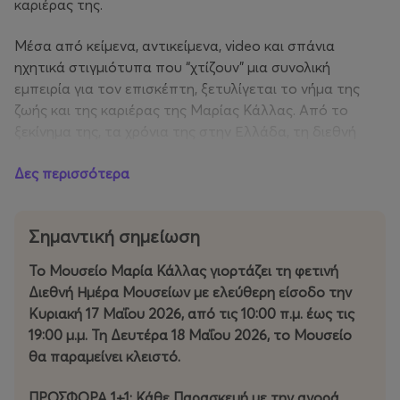
καριέρας της.
Μέσα από κείμενα, αντικείμενα, video και σπάνια
ηχητικά στιγμιότυπα που “χτίζουν” μια συνολική
εμπειρία για τον επισκέπτη, ξετυλίγεται το νήμα της
ζωής και της καριέρας της Μαρίας Κάλλας. Από το
ξεκίνημα της, τα χρόνια της στην Ελλάδα, τη διεθνή
καριέρα και τους μεγάλους ρόλους, μέχρι την κοσμική
Δες περισσότερα
της ζωή, την προσωπικότητά της, τις στιγμές και τους
ανθρώπους της ζωής της, αλλά και την κληρονομιά που
άφησε.
Σημαντική σημείωση
Το Μουσείο Μαρία Κάλλας γιορτάζει τη φετινή
Διεθνή Ημέρα Μουσείων με ελεύθερη είσοδο την
Κυριακή 17 Μαΐου 2026, από τις 10:00 π.μ. έως τις
19:00 μ.μ. Τη Δευτέρα 18 Μαΐου 2026, το Μουσείο
θα παραμείνει κλειστό.
ΠΡΟΣΦΟΡΑ 1+1: Κάθε Παρασκευή με την αγορά