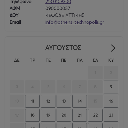
Τηλέφωνο
213 0109300
ΑΦΜ
090000057
ΔΟΥ
ΚΕΦΟΔΕ ΑΤΤΙΚΗΣ
Email
info@athens-technopolis.gr
ΑΥΓΟΥΣΤΟΣ
ΔΕ
ΤΡ
ΤΕ
ΠΕ
ΠΑ
ΣΑ
ΚΥ
1
2
3
4
5
6
7
8
9
10
15
11
12
13
14
16
18
19
20
21
22
23
17