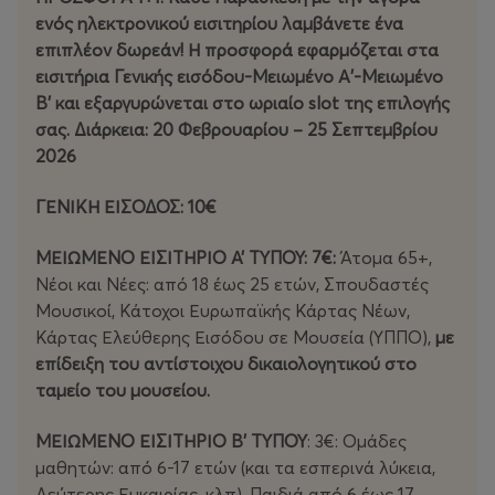
ενός ηλεκτρονικού εισιτηρίου λαμβάνετε ένα
επιπλέον δωρεάν! Η προσφορά εφαρμόζεται στα
εισιτήρια Γενικής εισόδου-Μειωμένο Α'-Μειωμένο
Β' και εξαργυρώνεται στο ωριαίο slot της επιλογής
σας. Διάρκεια: 20 Φεβρουαρίου – 25 Σεπτεμβρίου
2026
ΓΕΝΙΚΗ ΕΙΣΟΔΟΣ: 10€
ΜΕΙΩΜΕΝΟ ΕΙΣΙΤΗΡΙΟ Α’ ΤΥΠΟΥ: 7€:
Άτομα 65+,
Νέοι και Νέες: από 18 έως 25 ετών, Σπουδαστές
Μουσικοί, Κάτοχοι Ευρωπαϊκής Κάρτας Νέων,
Κάρτας Ελεύθερης Εισόδου σε Μουσεία (ΥΠΠΟ),
με
επίδειξη του αντίστοιχου δικαιολογητικού στο
ταμείο του μουσείου.
ΜΕΙΩΜΕΝΟ ΕΙΣΙΤΗΡΙΟ Β’ ΤΥΠΟΥ
: 3€: Ομάδες
μαθητών: από 6-17 ετών (και τα εσπερινά λύκεια,
Δεύτερης Ευκαιρίας, κλπ), Παιδιά από 6 έως 17