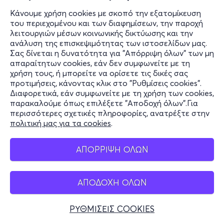
Κάνουμε χρήση cookies με σκοπό την εξατομίκευση
του περιεχομένου και των διαφημίσεων, την παροχή
Τετ, 16/9
λειτουργιών μέσων κοινωνικής δικτύωσης και την
ανάλυση της επισκεψιμότητας των ιστοσελίδων μας.
Maria Callas Museum
Σας δίνεται η δυνατότητα για "Απόρριψη όλων" των μη
απαραίτητων cookies, εάν δεν συμφωνείτε με τη
Μητροπόλεως 44, Αθήνα 10563
χρήση τους, ή μπορείτε να ορίσετε τις δικές σας
Maria Callas Museum - Αθήνα, Αττική
προτιμήσεις, κάνοντας κλικ στο "Ρυθμίσεις cookies".
Διαφορετικά, εάν συμφωνείτε με τη χρήση των cookies,
από
3€
παρακαλούμε όπως επιλέξετε "Αποδοχή όλων".Για
περισσότερες σχετικές πληροφορίες, ανατρέξτε στην
πολιτική μας για τα cookies
.
Εισιτήρια
ΑΠΟΡΡΙΨΗ ΟΛΩΝ
Πεμ, 17/9
Maria Callas Museum
ΑΠΟΔΟΧΗ ΟΛΩΝ
Μητροπόλεως 44, Αθήνα 10563
Maria Callas Museum - Αθήνα, Αττική
ΡΥΘΜΙΣΕΙΣ COOKIES