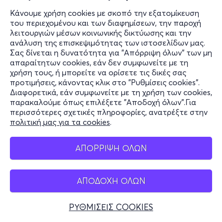
Κάνουμε χρήση cookies με σκοπό την εξατομίκευση
του περιεχομένου και των διαφημίσεων, την παροχή
Τετ, 16/9
λειτουργιών μέσων κοινωνικής δικτύωσης και την
ανάλυση της επισκεψιμότητας των ιστοσελίδων μας.
Maria Callas Museum
Σας δίνεται η δυνατότητα για "Απόρριψη όλων" των μη
απαραίτητων cookies, εάν δεν συμφωνείτε με τη
Μητροπόλεως 44, Αθήνα 10563
χρήση τους, ή μπορείτε να ορίσετε τις δικές σας
Maria Callas Museum - Αθήνα, Αττική
προτιμήσεις, κάνοντας κλικ στο "Ρυθμίσεις cookies".
Διαφορετικά, εάν συμφωνείτε με τη χρήση των cookies,
από
3€
παρακαλούμε όπως επιλέξετε "Αποδοχή όλων".Για
περισσότερες σχετικές πληροφορίες, ανατρέξτε στην
πολιτική μας για τα cookies
.
Εισιτήρια
ΑΠΟΡΡΙΨΗ ΟΛΩΝ
Πεμ, 17/9
Maria Callas Museum
ΑΠΟΔΟΧΗ ΟΛΩΝ
Μητροπόλεως 44, Αθήνα 10563
Maria Callas Museum - Αθήνα, Αττική
ΡΥΘΜΙΣΕΙΣ COOKIES