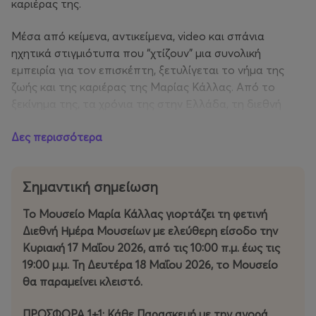
καριέρας της.
Μέσα από κείμενα, αντικείμενα, video και σπάνια
ηχητικά στιγμιότυπα που “χτίζουν” μια συνολική
εμπειρία για τον επισκέπτη, ξετυλίγεται το νήμα της
ζωής και της καριέρας της Μαρίας Κάλλας. Από το
ξεκίνημα της, τα χρόνια της στην Ελλάδα, τη διεθνή
καριέρα και τους μεγάλους ρόλους, μέχρι την κοσμική
Δες περισσότερα
της ζωή, την προσωπικότητά της, τις στιγμές και τους
ανθρώπους της ζωής της, αλλά και την κληρονομιά που
άφησε.
Σημαντική σημείωση
Το Μουσείο Μαρία Κάλλας γιορτάζει τη φετινή
Διεθνή Ημέρα Μουσείων με ελεύθερη είσοδο την
Κυριακή 17 Μαΐου 2026, από τις 10:00 π.μ. έως τις
19:00 μ.μ. Τη Δευτέρα 18 Μαΐου 2026, το Μουσείο
θα παραμείνει κλειστό.
ΠΡΟΣΦΟΡΑ 1+1: Κάθε Παρασκευή με την αγορά