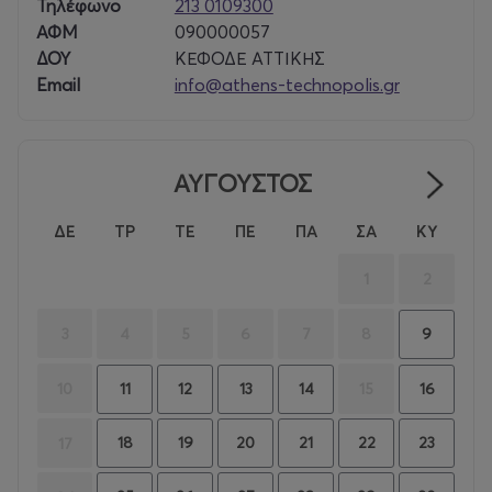
Τηλέφωνο
213 0109300
ΑΦΜ
090000057
ΔΟΥ
ΚΕΦΟΔΕ ΑΤΤΙΚΗΣ
Email
info@athens-technopolis.gr
ΑΥΓΟΥΣΤΟΣ
ΔΕ
ΤΡ
ΤΕ
ΠΕ
ΠΑ
ΣΑ
ΚΥ
1
2
3
4
5
6
7
8
9
10
15
11
12
13
14
16
18
19
20
21
22
23
17