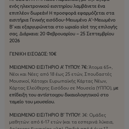
ενός ηλεκτρονικού εισιτηρίου λαμβάνετε ένα
επιπλέον δωρεάν! Η προσφορά εφαρμόζεται στα
εισιτήρια Γενικής εισόδου-Μειωμένο Α'-Μειωμένο
Β' και εξαργυρώνεται στο ωριαίο slot της επιλογής
σας. Διάρκεια: 20 Φεβρουαρίου – 25 Σεπτεμβρίου
2026
ΓΕΝΙΚΗ ΕΙΣΟΔΟΣ: 10€
ΜΕΙΩΜΕΝΟ ΕΙΣΙΤΗΡΙΟ Α’ ΤΥΠΟΥ: 7€:
Άτομα 65+,
Νέοι και Νέες: από 18 έως 25 ετών, Σπουδαστές
Μουσικοί, Κάτοχοι Ευρωπαϊκής Κάρτας Νέων,
Κάρτας Ελεύθερης Εισόδου σε Μουσεία (ΥΠΠΟ),
με
επίδειξη του αντίστοιχου δικαιολογητικού στο
ταμείο του μουσείου.
ΜΕΙΩΜΕΝΟ ΕΙΣΙΤΗΡΙΟ Β’ ΤΥΠΟΥ
: 3€: Ομάδες
μαθητών: από 6-17 ετών (και τα εσπερινά λύκεια,
Δεύτερης Ευκαιρίας, κλπ), Παιδιά από 6 έως 17