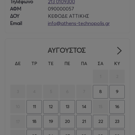
Τηλέφωνο
213 0109300
ΑΦΜ
090000057
ΔΟΥ
ΚΕΦΟΔΕ ΑΤΤΙΚΗΣ
Email
info@athens-technopolis.gr
ΑΥΓΟΥΣΤΟΣ
ΔΕ
ΤΡ
ΤΕ
ΠΕ
ΠΑ
ΣΑ
ΚΥ
1
2
3
4
5
6
7
8
9
10
15
11
12
13
14
16
18
19
20
21
22
23
17