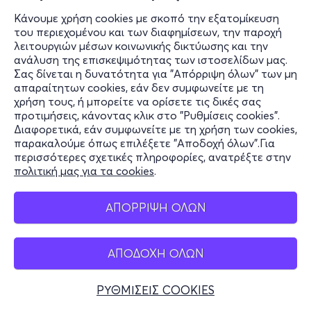
Κάνουμε χρήση cookies με σκοπό την εξατομίκευση
του περιεχομένου και των διαφημίσεων, την παροχή
Τρι, 15/9
λειτουργιών μέσων κοινωνικής δικτύωσης και την
ανάλυση της επισκεψιμότητας των ιστοσελίδων μας.
Maria Callas Museum
Σας δίνεται η δυνατότητα για "Απόρριψη όλων" των μη
απαραίτητων cookies, εάν δεν συμφωνείτε με τη
Μητροπόλεως 44, Αθήνα 10563
χρήση τους, ή μπορείτε να ορίσετε τις δικές σας
Maria Callas Museum - Αθήνα, Αττική
προτιμήσεις, κάνοντας κλικ στο "Ρυθμίσεις cookies".
Διαφορετικά, εάν συμφωνείτε με τη χρήση των cookies,
από
3€
παρακαλούμε όπως επιλέξετε "Αποδοχή όλων".Για
περισσότερες σχετικές πληροφορίες, ανατρέξτε στην
πολιτική μας για τα cookies
.
Εισιτήρια
ΑΠΟΡΡΙΨΗ ΟΛΩΝ
Τετ, 16/9
Maria Callas Museum
ΑΠΟΔΟΧΗ ΟΛΩΝ
Μητροπόλεως 44, Αθήνα 10563
Maria Callas Museum - Αθήνα, Αττική
ΡΥΘΜΙΣΕΙΣ COOKIES