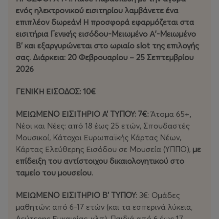
ενός ηλεκτρονικού εισιτηρίου λαμβάνετε ένα
επιπλέον δωρεάν! Η προσφορά εφαρμόζεται στα
εισιτήρια Γενικής εισόδου-Μειωμένο Α'-Μειωμένο
Β' και εξαργυρώνεται στο ωριαίο slot της επιλογής
σας. Διάρκεια: 20 Φεβρουαρίου – 25 Σεπτεμβρίου
2026
ΓΕΝΙΚΗ ΕΙΣΟΔΟΣ: 10€
ΜΕΙΩΜΕΝΟ ΕΙΣΙΤΗΡΙΟ Α’ ΤΥΠΟΥ: 7€:
Άτομα 65+,
Νέοι και Νέες: από 18 έως 25 ετών, Σπουδαστές
Μουσικοί, Κάτοχοι Ευρωπαϊκής Κάρτας Νέων,
Κάρτας Ελεύθερης Εισόδου σε Μουσεία (ΥΠΠΟ),
με
επίδειξη του αντίστοιχου δικαιολογητικού στο
ταμείο του μουσείου.
ΜΕΙΩΜΕΝΟ ΕΙΣΙΤΗΡΙΟ Β’ ΤΥΠΟΥ
: 3€: Ομάδες
μαθητών: από 6-17 ετών (και τα εσπερινά λύκεια,
Δεύτερης Ευκαιρίας, κλπ), Παιδιά από 6 έως 17