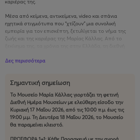
καριέρας της.
Μέσα από κείμενα, αντικείμενα, video και σπάνια
ηχητικά στιγμιότυπα που “χτίζουν” μια συνολική
εμπειρία για τον επισκέπτη, ξετυλίγεται το νήμα της
ζωής και της καριέρας της Μαρίας Κάλλας. Από το
ξεκίνημα της, τα χρόνια της στην Ελλάδα, τη διεθνή
καριέρα και τους μεγάλους ρόλους, μέχρι την κοσμική
Δες περισσότερα
της ζωή, την προσωπικότητά της, τις στιγμές και τους
ανθρώπους της ζωής της, αλλά και την κληρονομιά που
άφησε.
Σημαντική σημείωση
Το Μουσείο Μαρία Κάλλας γιορτάζει τη φετινή
Διεθνή Ημέρα Μουσείων με ελεύθερη είσοδο την
Κυριακή 17 Μαΐου 2026, από τις 10:00 π.μ. έως τις
19:00 μ.μ. Τη Δευτέρα 18 Μαΐου 2026, το Μουσείο
θα παραμείνει κλειστό.
ΠΡΟΣΦΟΡΑ 1+1: Κάθε Παρασκευή με την αγορά