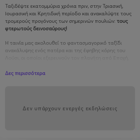
Ταξιδέψτε εκατομμύρια χρόνια πριν, στην Τριασική,
Ιουρασική και Κρητιδική περίοδο και ανακαλύψτε τους
τρομερούς προγόνους των σημερινών πουλιών:
τους
φτερωτούς δεινοσαύρους!
Η ταινία μας ακολουθεί το φαντασμαγορικό ταξίδι
ανακάλυψης ενός πατέρα και της έφηβης κόρης του
Λούσι, οι οποίοι εξερευνούν τον πλανήτη από Εποχή,
σε Εποχή και από ήπειρο, σε ήπειρο, αναζητώντας
στοιχεία για την προέλευση των πουλιών από τους
Δες περισσότερα
δεινοσαύρους!
Οι πρωταγωνιστές μας ταξιδεύουν σε διαφορετικές
χρονικές περιόδους παρέα με επιβλητικά σμήνη από
Δεν υπάρχουν ενεργές εκδηλώσεις
Πτερόσαυρους, Μικροράπτορες, Ραμφόρρυγχους,
Αρχαιοπτέρυγες
και εξερευνούν
εκτάσεις γεμάτες με
κολοσσιαίους γίγαντες
όπως ο
Τρικεράτωψ
, ο
Ιγκουανόδοντας,
ο
Γιγανοτόσαυρος
, ο
Δεινόνυχος
, ο
Αργεντινόσαυρος
, που θεωρείται ίσως ο μεγαλύτερος