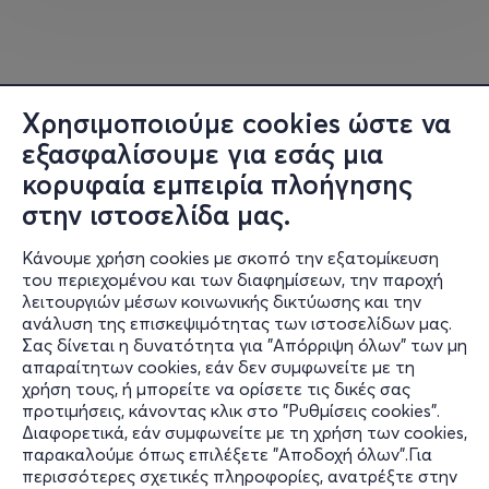
δεινόσαυρος που πάτησε ποτέ στη γη, και άλλα πολλά
είδη.
Στη διάρκεια του ταξιδιού τους θα περάσουν από
Χρησιμοποιούμε cookies ώστε να
τροπικά δάση, θα σκαρφαλώσουν σε παγωμένες
εξασφαλίσουμε για εσάς μια
οροσειρές, θα διασχίσουν προϊστορικές θάλασσες, θα
κορυφαία εμπειρία πλοήγησης
πηδήξουν σε τεράστιες στοές. Στο τέλος, θα γίνουν
μάρτυρες της κατακλυσμιαίας τελευταίας μέρας των
στην ιστοσελίδα μας.
δεινοσαύρων πάνω στη γη: όταν ο τεράστιος
Κάνουμε χρήση cookies με σκοπό την εξατομίκευση
αστεροειδής, που προσέκρουσε πάνω στον πλανήτη,
του περιεχομένου και των διαφημίσεων, την παροχή
προκάλεσε το ντόμινο της εξαφάνισης αυτών των
λειτουργιών μέσων κοινωνικής δικτύωσης και την
τρομερών πλασμάτων.
ανάλυση της επισκεψιμότητας των ιστοσελίδων μας.
Σας δίνεται η δυνατότητα για "Απόρριψη όλων" των μη
Πληροφορίες
Η νέα ταινία ΘΟΛΟΥ, που θα μαγέψει μικρούς και
απαραίτητων cookies, εάν δεν συμφωνείτε με τη
μεγάλους, παρουσιάζει με εύληπτο και συνάμα
χρήση τους, ή μπορείτε να ορίσετε τις δικές σας
Υποστήριξη
προτιμήσεις, κάνοντας κλικ στο "Ρυθμίσεις cookies".
συναρπαστικό τρόπο στους θεατές εκπαιδευτικά
Διαφορετικά, εάν συμφωνείτε με τη χρήση των cookies,
Stay Connected
θέματα όπως:
την μετατόπιση των ηπείρων
, την
κίνηση
παρακαλούμε όπως επιλέξετε "Αποδοχή όλων".Για
των αστεριών
, τη
φύση των αστεροειδών
και φυσικά
περισσότερες σχετικές πληροφορίες, ανατρέξτε στην