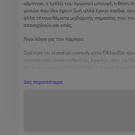
κάμπινγκ, η τρέλα του πρωινού μπουφέ, η θέση τη
γονιών που δεν έχουν ζωή αλλά έχουν παιδιά, τα κο
άλλα τέτοια θέματα μηδαμινής σημασίας που τον 
απασχολούν και εσάς.
Λίγα λόγια για τον Λάμπρο:
Ξεκίνησε το stand up comedy στην Όλλανδία πριν 
comedy solo shows («Να ένας Σοφός», «Δες το Θετ
και αν έχουν παιχτεί σε Ελλάδα, Ευρώπη, Αυστρα
Είναι» που παρουσιάστηκε στο Κλειστό Παλαιού
παράσταση που έχει γίνει ποτέ στην Ελλάδα με κ
Δες περισσότερα
Είναι δημιουργός και παρουσιαστής του τηλεοπτ
των σειρών «Έχω παιδιά» και «Η Γενιά των 592 ε
του talk show «Βραδινές Ιστορίες» αλλά και του 
διατηρεί το εβδομαδιαίο podcast «Αυτά Είναι» κα
μεγαλύτερου ελληνικού φεστιβάλ κωμωδίας, του 