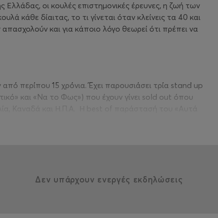
ς Ελλάδας, οι κουλές επιστημονικές έρευνες, η ζωή των
υλά κάθε δίαιτας, το τι γίνεται όταν κλείνεις τα 40 και
απασχολούν και για κάποιο λόγο θεωρεί ότι πρέπει να
από περίπου 15 χρόνια. Έχει παρουσιάσει τρία stand up
ικό» και «Να το Φως») που έχουν γίνει sold out όπου
λία, Καναδά και Η.Π.Α. Η best of παράστασή του «Αυτά
 Φαλήρου αποτελεί τη μεγαλύτερη stand up comedy
οινό 5.000 ατόμων.
ικού comedy show «Κάψε το Σενάριο», ο σεναριογράφος
υρώ», ο παρουσιαστής του comedy panel show «οι 100»,
«Big Talk» και «Small Talk» του YouTube. Μεταξύ άλλων
Δεν υπάρχουν ενεργές εκδηλώσεις
ι είναι ιδρυτής-καλλιτεχνικός διευθυντής του
«Αthens Comedy Festival».