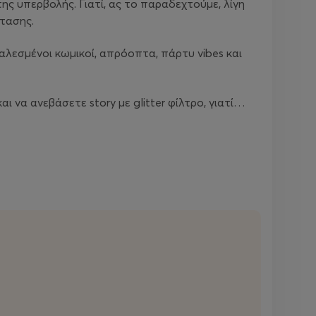
ης υπερβολής. Γιατί, ας το παραδεχτούμε, λίγη
τασης.
καλεσμένοι κωμικοί, απρόοπτα, πάρτυ vibes και
αι να ανεβάσετε story με glitter φίλτρο, γιατί…