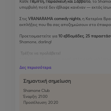
Κάθε
Πέμπτη, Παρασκευή και Σάββατο
, το Shamo
υπερβολή ποτέ δεν έβλαψε κανέναν — εκτός ίσως
Στις
VRANARAMA
comedy
nights
, η Κατερίνα Βρα
εκπλήξεις που θα σας αποζημιώσουν στο έπακρο
Προετοιμαστείτε για
10 εβδομάδες
,
25 παραστάσ
Shamone, darling!
Τρέξτε να προλάβετε!
(Η Κατερίνα δεν τρέχει ποτέ, αλλά εσείς καλύτερα
Δες περισσότερα
Σημαντική σημείωση
Shamone Club
Έναρξη: 21:00
Προσέλευση: 20:20