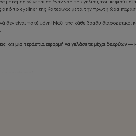
ne μεταμορφώνεται σε έναν ναό του γέλιου, του κεφιού και τ
 από το eyeliner της Κατερίνας μετά την πρώτη ώρα παράσ
νά δεν είναι ποτέ μόνη! Μαζί της, κάθε βράδυ διαφορετικοί 
.
εις
, και
μία τεράστια αφορμή να γελάσετε μέχρι δακρύων
— κ
 να το κάνετε.)