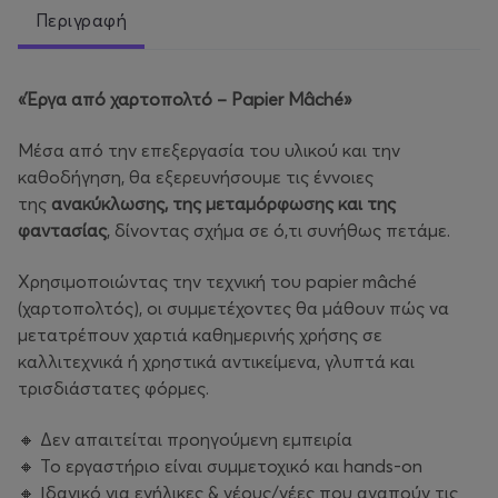
Περιγραφή
«Έργα από χαρτοπολτό – Papier Mâché»
Μέσα από την επεξεργασία του υλικού και την
καθοδήγηση, θα εξερευνήσουμε τις έννοιες
της
ανακύκλωσης, της μεταμόρφωσης και της
φαντασίας
, δίνοντας σχήμα σε ό,τι συνήθως πετάμε.
Χρησιμοποιώντας την τεχνική του papier mâché
(χαρτοπολτός), οι συμμετέχοντες θα μάθουν πώς να
μετατρέπουν χαρτιά καθημερινής χρήσης σε
καλλιτεχνικά ή χρηστικά αντικείμενα, γλυπτά και
τρισδιάστατες φόρμες.
🔸 Δεν απαιτείται προηγούμενη εμπειρία
🔸 Το εργαστήριο είναι συμμετοχικό και hands-on
🔸 Ιδανικό για ενήλικες & νέους/νέες που αγαπούν τις