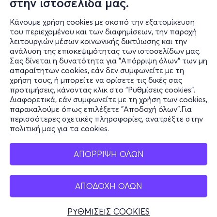
στην ιστοσελίδα μας.
Κάνουμε χρήση cookies με σκοπό την εξατομίκευση
του περιεχομένου και των διαφημίσεων, την παροχή
λειτουργιών μέσων κοινωνικής δικτύωσης και την
ανάλυση της επισκεψιμότητας των ιστοσελίδων μας.
Σας δίνεται η δυνατότητα για "Απόρριψη όλων" των μη
Πληροφορίες
απαραίτητων cookies, εάν δεν συμφωνείτε με τη
χρήση τους, ή μπορείτε να ορίσετε τις δικές σας
Υποστήριξη
προτιμήσεις, κάνοντας κλικ στο "Ρυθμίσεις cookies".
Διαφορετικά, εάν συμφωνείτε με τη χρήση των cookies,
Stay Connected
παρακαλούμε όπως επιλέξετε "Αποδοχή όλων".Για
περισσότερες σχετικές πληροφορίες, ανατρέξτε στην
πολιτική μας για τα cookies
.
Mobile app
ΑΠΟΡΡΙΨΗ ΟΛΩΝ
ΑΠΟΔΟΧΗ ΟΛΩΝ
Ελλάδα
Τηλεφωνικές κρατήσεις
ΡΥΘΜΙΣΕΙΣ COOKIES