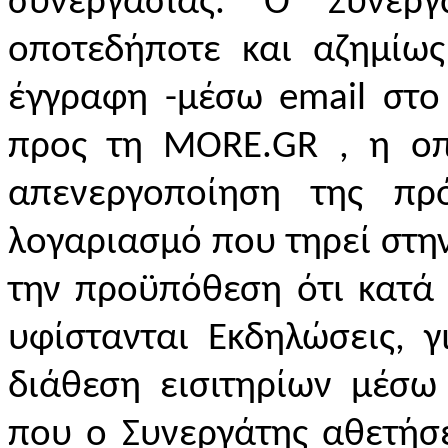
συνεργασίας. Ο Συνεργ
οποτεδήποτε και αζημίω
έγγραφη -μέσω
email
στ
προς τη
MORE
.
GR
, η οπ
απενεργοποίηση της πρ
λογαριασμό που τηρεί στη
την προϋπόθεση ότι κατά 
υφίστανται Εκδηλώσεις, γ
διάθεση εισιτηρίων μέσω
που ο Συνεργάτης αθετήσ