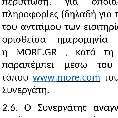
περίπτωση, για οποι
πληροφορίες (δηλαδή για 
του αντιτίμου των εισιτηρ
ορισθείσα ημερομηνία 
η
MORE
.
GR
, κατά τη δ
παραπέμπει μέσω του 
τόπου
www
.
more
.
com
το
Συνεργάτη.
2.6. Ο Συνεργάτης αναγν