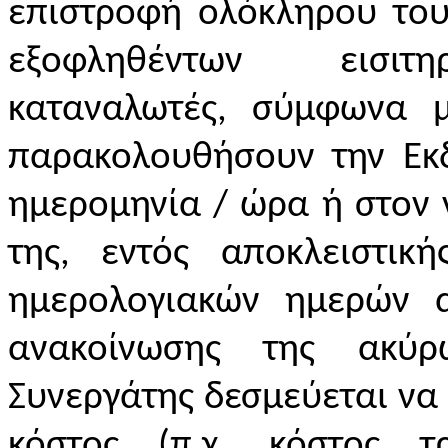
επιστροφή ολόκληρου του
εξοφληθέντων εισι
καταναλωτές, σύμφωνα 
παρακολουθήσουν την Εκ
ημερομηνία / ώρα ή στον 
της, εντός αποκλειστικ
ημερολογιακών ημερών 
ανακοίνωσης της ακύρω
Συνεργάτης δεσμεύεται να 
κόστος (π.χ. κόστος τ