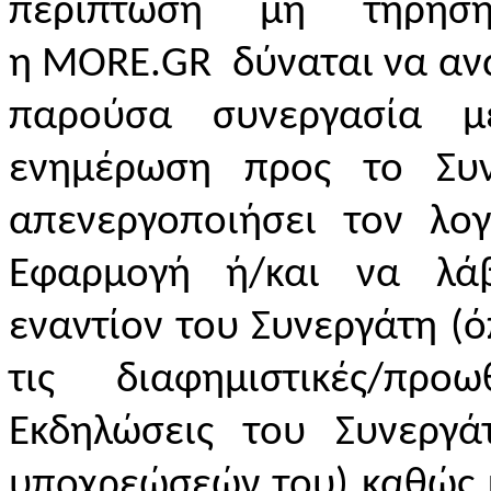
περίπτωση μη τήρησ
η
MORE
.
GR
δύναται να ανασ
παρούσα συνεργασία μ
ενημέρωση προς το Συν
απενεργοποιήσει τον λο
Εφαρμογή ή/και να λάβ
εναντίον του Συνεργάτη (ό
τις διαφημιστικές/προ
Εκδηλώσεις του Συνεργ
υποχρεώσεών του) καθώς 