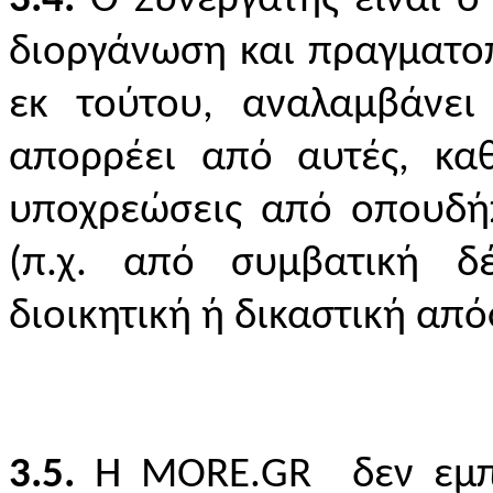
3.4.
O
Συνεργάτης είναι ο
διοργάνωση και πραγματο
εκ τούτου, αναλαμβάνει
απορρέει από αυτές, καθ
υποχρεώσεις από οπουδή
(π.χ. από συμβατική δέ
διοικητική ή δικαστική απ
3.5.
Η
MORE
.
GR
δεν εμπλ