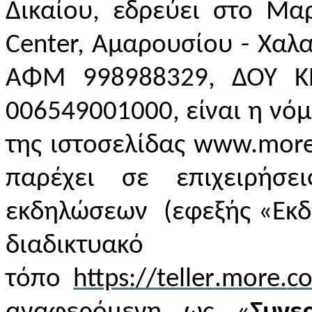
Δικαίου, εδρεύει στο Μαρ
Center, Αμαρουσίου - Χαλα
ΑΦΜ 998988329, ΔΟΥ ΚΕ
006549001000, είναι η νόμ
της ιστοσελίδας www.more
παρέχει σε επιχειρήσε
εκδηλώσεων (εφεξής «Εκδ
διαδικτυακό
τόπο
https
://
teller
.more.
c