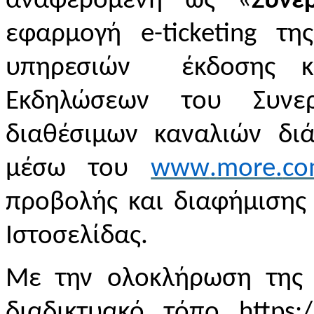
αναφερόμενη ως «
Συνε
εφαρμογή
e
-
ticketing
τ
υπηρεσιών έκδοσης κα
Εκδηλώσεων του Συνε
διαθέσιμων καναλιών διά
μέσω του
www
.
more
.
c
προβολής και διαφήμισης
Ιστοσελίδας.
Με την ολοκλήρωση της 
διαδικτυακό τόπο
https
:/