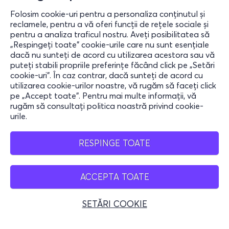
Folosim cookie-uri pentru a personaliza conținutul și
reclamele, pentru a vă oferi funcții de rețele sociale și
pentru a analiza traficul nostru. Aveți posibilitatea să
„Respingeți toate” cookie-urile care nu sunt esențiale
Informații
dacă nu sunteți de acord cu utilizarea acestora sau vă
puteți stabili propriile preferințe făcând click pe „Setări
Ajutor
cookie-uri”. În caz contrar, dacă sunteți de acord cu
utilizarea cookie-urilor noastre, vă rugăm să faceți click
Rămâi conectat
pe „Accept toate”. Pentru mai multe informații, vă
rugăm să consultați politica noastră privind cookie-
urile.
Mobile App
RESPINGE TOATE
ACCEPTA TOATE
Romania
SETĂRI COOKIE