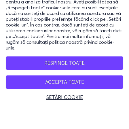
pentru a analiza traficul nostru. Aveți posibilitatea să
„Respingeți toate” cookie-urile care nu sunt esențiale
Informații
dacă nu sunteți de acord cu utilizarea acestora sau vă
puteți stabili propriile preferințe făcând click pe „Setări
Ajutor
cookie-uri”. În caz contrar, dacă sunteți de acord cu
utilizarea cookie-urilor noastre, vă rugăm să faceți click
Rămâi conectat
pe „Accept toate”. Pentru mai multe informații, vă
rugăm să consultați politica noastră privind cookie-
urile.
Mobile App
RESPINGE TOATE
ACCEPTA TOATE
Romania
SETĂRI COOKIE