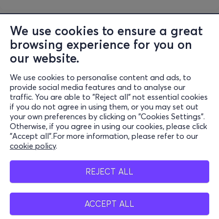
We use cookies to ensure a great
browsing experience for you on
our website.
We use cookies to personalise content and ads, to
Information
provide social media features and to analyse our
traffic. You are able to "Reject all" not essential cookies
Support
if you do not agree in using them, or you may set out
your own preferences by clicking on "Cookies Settings".
Stay Connected
Otherwise, if you agree in using our cookies, please click
"Accept all".For more information, please refer to our
cookie policy
.
Mobile App
REJECT ALL
ACCEPT ALL
Belgium