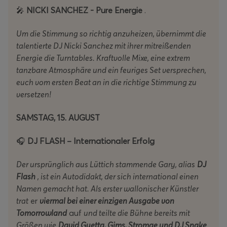
🎤
NICKI SANCHEZ - Pure Energie
.
Um die Stimmung so richtig anzuheizen, übernimmt die
talentierte DJ Nicki Sanchez mit ihrer mitreißenden
Energie die Turntables. Kraftvolle Mixe, eine extrem
tanzbare Atmosphäre und ein feuriges Set versprechen,
euch vom ersten Beat an in die richtige Stimmung zu
versetzen!
SAMSTAG, 15. AUGUST
🎧
DJ FLASH – Internationaler Erfolg
Der ursprünglich aus Lüttich stammende Gary, alias
DJ
Flash
, ist ein Autodidakt, der sich international einen
Namen gemacht hat. Als erster wallonischer Künstler
trat
er
viermal bei einer einzigen Ausgabe von
Tomorrowland
auf
und teilte die Bühne bereits mit
Größen wie
David Guetta, Gims, Stromae und DJ Snake
.