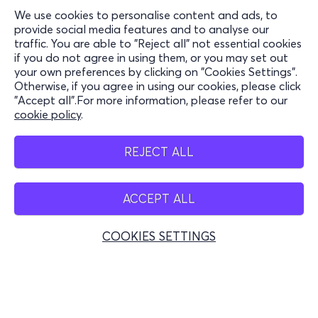
We use cookies to personalise content and ads, to
Information
provide social media features and to analyse our
traffic. You are able to "Reject all" not essential cookies
Support
if you do not agree in using them, or you may set out
your own preferences by clicking on "Cookies Settings".
Stay Connected
Otherwise, if you agree in using our cookies, please click
"Accept all".For more information, please refer to our
cookie policy
.
Mobile app
REJECT ALL
ACCEPT ALL
Belgium
COOKIES SETTINGS
© 2026 more.com