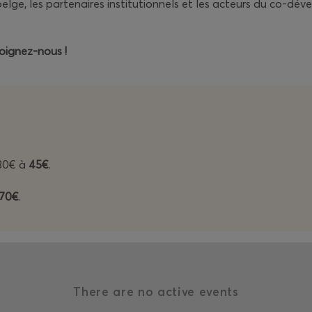
belge, les partenaires institutionnels et les acteurs du co-dé
oignez-nous !
 30€ à
45€
.
70€
.
There are no active events