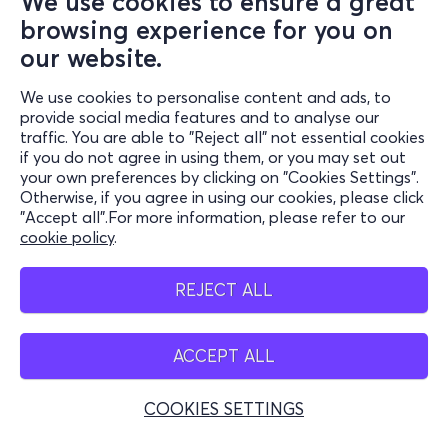
We use cookies to ensure a great
browsing experience for you on
our website.
We use cookies to personalise content and ads, to
Information
provide social media features and to analyse our
traffic. You are able to "Reject all" not essential cookies
Support
if you do not agree in using them, or you may set out
your own preferences by clicking on "Cookies Settings".
Stay Connected
Otherwise, if you agree in using our cookies, please click
"Accept all".For more information, please refer to our
cookie policy
.
Mobilalkalmazás
REJECT ALL
ACCEPT ALL
Belgium
COOKIES SETTINGS