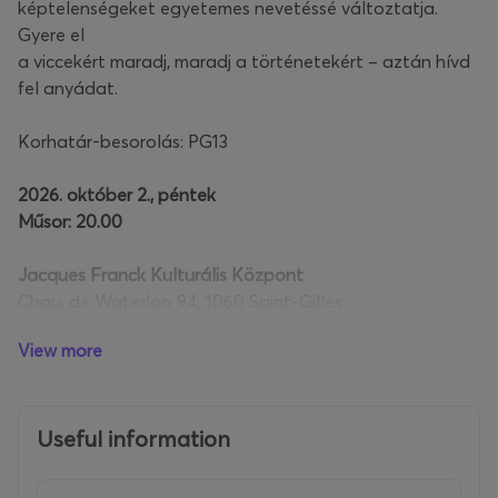
képtelenségeket egyetemes nevetéssé változtatja.
Gyere el
a viccekért maradj, maradj a történetekért – aztán hívd
fel anyádat.
Korhatár-besorolás: PG13
2026. október 2., péntek
Műsor: 20.00
Jacques Franck Kulturális Központ
Chau. de Waterloo 94, 1060 Saint-Gilles
View more
Useful information