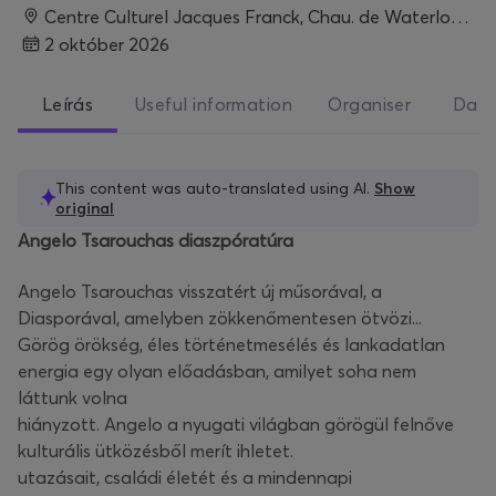
Centre Culturel Jacques Franck, Chau. de Waterloo 94, 1060 Saint-Gilles, Belgique, Brussels
2 október 2026
Leírás
Useful information
Organiser
Date
This content was auto-translated using AI.
Show
original
Angelo Tsarouchas diaszpóratúra
Angelo Tsarouchas visszatért új műsorával, a
Diasporával, amelyben zökkenőmentesen ötvözi...
Görög örökség, éles történetmesélés és lankadatlan
energia egy olyan előadásban, amilyet soha nem
láttunk volna
hiányzott. Angelo a nyugati világban görögül felnőve
kulturális ütközésből merít ihletet.
utazásait, családi életét és a mindennapi