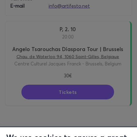
E-mail
info@artifesto.net
P, 2. 10
20:00
Angelo Tsarouchas Diaspora Tour | Brussels
Chau. de Waterloo 94, 1060 Saint-Gilles, Belgique
Centre Culturel Jacques Franck - Brussels, Belgium
30€
Tickets