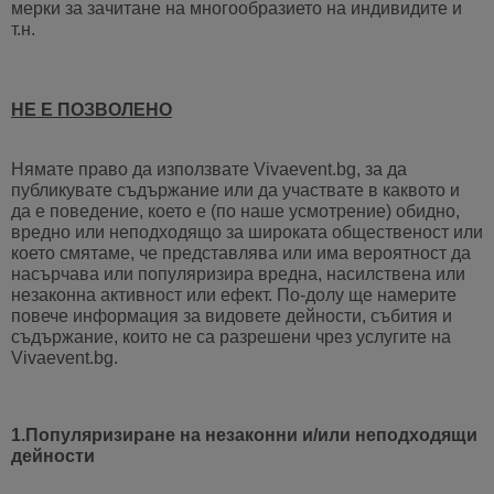
мерки за зачитане на многообразието на индивидите и
т.н.
НЕ Е ПОЗВОЛЕНО
Нямате право да използвате Vivaevent.bg, за да
публикувате съдържание или да участвате в каквото и
да е поведение, което е (по наше усмотрение) обидно,
вредно или неподходящо за широката общественост или
което смятаме, че представлява или има вероятност да
насърчава или популяризира вредна, насилствена или
незаконна активност или ефект. По-долу ще намерите
повече информация за видовете дейности, събития и
съдържание, които не са разрешени чрез услугите на
Vivaevent.bg.
1.Популяризиране на незаконни и/или неподходящи
дейности