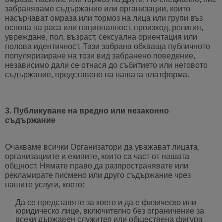
забраняваме съдържание или организации, които
насърчават омраза или тормоз на лица или групи въз
основа на раса или националност, произход, религия,
увреждане, пол, възраст, сексуална ориентация или
полова идентичност. Тази забрана обхваща публичното
популяризиране на този вид забранено поведение,
независимо дали се отнася до събитието или неговото
съдържание, представено на нашата платформа.
3. Публикуване на вредно или незаконно
съдържание
Очакваме всички Организатори да уважават лицата,
организациите и екипите, които са част от нашата
общност. Нямате право да разпространявате или
рекламирате писмено или друго съдържание чрез
нашите услуги, което:
Да се представяте за което и да е физическо или
юридическо лице, включително без ограничение за
всеки държавен служител или обществена фигура