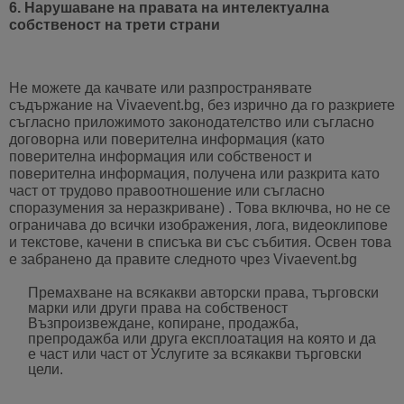
6. Нарушаване на правата на интелектуална
собственост на трети страни
Не можете да качвате или разпространявате
съдържание на Vivaevent.bg, без изрично да го разкриете
съгласно приложимото законодателство или съгласно
договорна или поверителна информация (като
поверителна информация или собственост и
поверителна информация, получена или разкрита като
част от трудово правоотношение или съгласно
споразумения за неразкриване) . Това включва, но не се
ограничава до всички изображения, лога, видеоклипове
и текстове, качени в списъка ви със събития. Освен това
е забранено да правите следното чрез Vivaevent.bg
Премахване на всякакви авторски права, търговски
марки или други права на собственост
Възпроизвеждане, копиране, продажба,
препродажба или друга експлоатация на която и да
е част или част от Услугите за всякакви търговски
цели.