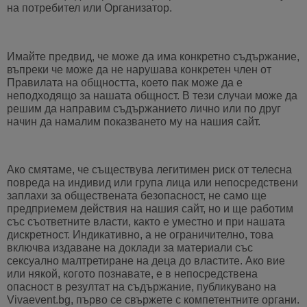
на потребител или Организатор.
Имайте предвид, че може да има конкретно съдържание,
въпреки че може да не нарушава конкретен член от
Правилата на общността, което пак може да е
неподходящо за нашата общност. В тези случаи може да
решим да направим съдържанието лично или по друг
начин да намалим показването му на нашия сайт.
Ако смятаме, че съществува легитимен риск от телесна
повреда на индивид или група лица или непосредствени
заплахи за обществената безопасност, не само ще
предприемем действия на нашия сайт, но и ще работим
със съответните власти, както е уместно и при нашата
дискретност. Индикативно, а не ограничително, това
включва издаване на доклади за материали със
сексуално малтретиране на деца до властите. Ако вие
или някой, когото познавате, е в непосредствена
опасност в резултат на съдържание, публикувано на
Vivaevent.bg, първо се свържете с компетентните органи.