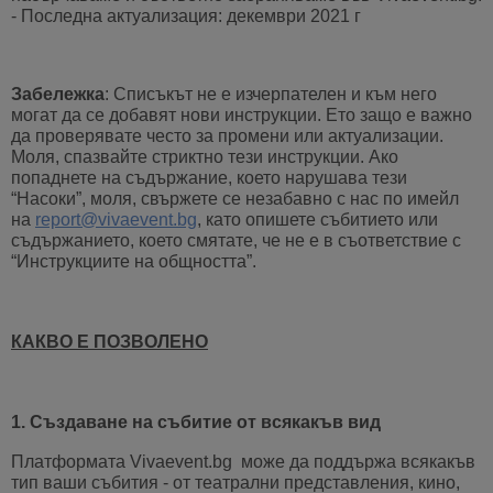
- Последна актуализация: декември 2021 г
Забележка
: Списъкът не е изчерпателен и към него
могат да се добавят нови инструкции. Ето защо е важно
да проверявате често за промени или актуализации.
Моля, спазвайте стриктно тези инструкции. Ако
попаднете на съдържание, което нарушава тези
“Насоки”, моля, свържете се незабавно с нас по имейл
на
report@vivaevent.bg
, като опишете събитието или
съдържанието, което смятате, че не е в съответствие с
“Инструкциите на общността”.
КАКВО Е ПОЗВОЛЕНО
1. Създаване на събитие от всякакъв вид
Платформата Vivaevent.bg може да поддържа всякакъв
тип ваши събития - от театрални представления, кино,