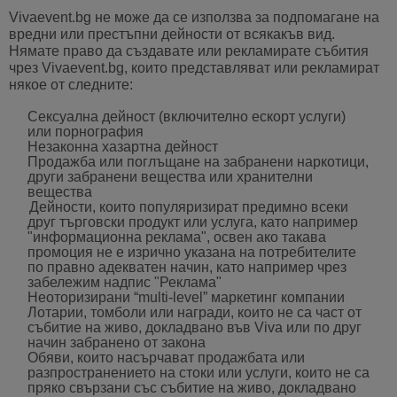
Vivaevent.bg не може да се използва за подпомагане на
вредни или престъпни дейности от всякакъв вид.
Нямате право да създавате или рекламирате събития
чрез Vivaevent.bg, които представляват или рекламират
някое от следните:
Сексуална дейност (включително ескорт услуги)
или порнография
Незаконна хазартна дейност
Продажба или поглъщане на забранени наркотици,
други забранени вещества или хранителни
вещества
Дейности, които популяризират предимно всеки
друг търговски продукт или услуга, като например
"информационна реклама", освен ако такава
промоция не е изрично указана на потребителите
по правно адекватен начин, като например чрез
забележим надпис "Реклама"
Неоторизирани “
multi-level” маркетинг компании
Лотарии, томболи или награди, които не са част от
събитие на живо, докладвано във Viva или по друг
начин забранено от закона
Обяви, които насърчават продажбата или
разпространението на стоки или услуги, които не са
пряко свързани със събитие на живо, докладвано