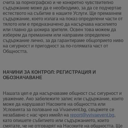
счита за порнографско и че конкретно чувствително
съдържание може да е необходимо, за да се подчертае
естеството на събитие в нашите Услуги. Ще премахнем
съдържание, което излага на показ определени части от
тялото или е предназначено да насърчава насилието
или главно да шокира зрителя. Освен това можем да
изберем да премахнем или направим определено
съдържание лично, за да гарантираме общоприето ниво
на сигурност и пригодност за по-голямата част от
Общността.
НАЧИНИ ЗА КОНТРОЛ: РЕГИСТРАЦИЯ И
ОБОЗНАЧАВАНЕ
Нашата цел е да насърчаваме общност със сигурност и
уважение. Ако забележите запис или съдържание, които
може да нарушават Насоките на общността или
Условията за ползване на Vivaevent.bg, свържете се
незабавно с нас чрез имейл на
report@vvivaevent.bg
,
като опишете събитието или съдържанието, които
смятате, че не отговарят на Насоките на общността. Ще