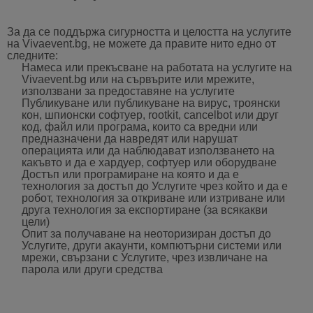
За да се поддържа сигурността и целостта на услугите
на Vivaevent.bg, не можете да правите нито едно от
следните:
Намеса или прекъсване на работата на услугите на
Vivaevent.bg или на сървърите или мрежите,
използвани за предоставяне на услугите
Публикуване или публикуване на вирус, троянски
кон, шпионски софтуер, rootkit, cancelbot или друг
код, файл или програма, които са вредни или
предназначени да навредят или нарушат
операцията или да наблюдават използването на
какъвто и да е хардуер, софтуер или оборудване
Достъп или програмиране на която и да е
технология за достъп до Услугите чрез който и да е
робот, технология за откриване или изтриване или
друга технология за експортиране (за всякакви
цели)
Опит за получаване на неоторизиран достъп до
Услугите, други акаунти, компютърни системи или
мрежи, свързани с Услугите, чрез извличане на
парола или други средства