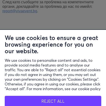
След като съобщите за проблема на компетентните
органи, докладвайте за проблема до нас по имейл:
report@vivaevent.bg
.
We use cookies to ensure a great
browsing experience for you on
Информация
our website.
поддръжка
We use cookies to personalise content and ads, to
Останете свързани
provide social media features and to analyse our
traffic. You are able to "Reject all" not essential cookies
if you do not agree in using them, or you may set out
your own preferences by clicking on "Cookies Settings".
Мобилно приложение
Otherwise, if you agree in using our cookies, please click
"Accept all". For more information, see our cookie policy
REJECT ALL
Bulgaria