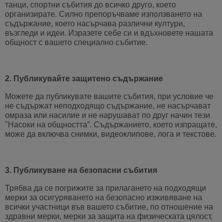
танци, спортни събития до всичко друго, което
организирате. Силно препоръчваме използването на
съдържание, което насърчава различни култури,
възгледи и идеи. Изразете себе си и вдъхновете нашата
общност с вашето специално събитие.
2. Публикувайте защитено съдържание
Можете да публикувате вашите събития, при условие че
не съдържат неподходящо съдържание, не насърчават
омраза или насилие и не нарушават по друг начин тези
"Насоки на общността”. Съдържанието, което изпращате,
може да включва снимки, видеоклипове, лога и текстове.
3. Публикуване на безопасни събития
Трябва да се погрижите за прилагането на подходящи
мерки за осигуряването на безопасно изживяване на
всички участници във вашето събитие, по отношение на
здравни мерки, мерки за защита на физическата цялост,