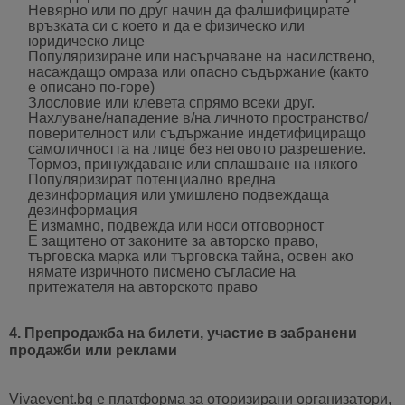
Невярно или по друг начин да фалшифицирате
връзката си с което и да е физическо или
юридическо лице
Популяризиране или насърчаване на насилствено,
насаждащо омраза или опасно съдържание (както
е описано по-горе)
Злословие или клевета спрямо всеки друг.
Нахлуване/нападение в/на личното пространство/
поверителност или съдържание индетифициращо
самоличността на лице без неговото разрешение.
Тормоз, принуждаване или сплашване на някого
Популяризират потенциално вредна
дезинформация или умишлено подвеждаща
дезинформация
Е измамно, подвежда или носи отговорност
Е защитено от законите за авторско право,
търговска марка или търговска тайна, освен ако
нямате изричното писмено съгласие на
притежателя на авторското право
4. Препродажба на билети, участие в забранени
продажби или реклами
Vivaevent.bg е платформа за оторизирани организатори,