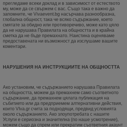
прегледаме всеки доклад и в зависимост от естеството
му, може да се свържем с вас. Също така е важно да
запомните, че Vivaevent.bg насърчава разнообразна,
глобална общност, така че всяко съдържание, което
смятате за обидно или противоречиво, може като цяло
да не нарушава Правилата на общността и в крайна
сметка да не бъде премахнато. Наистина оценяваме
предоставената ни възможност да изслушаме вашите
коментари.
НАРУШЕНИЯ НА ИНСТРУКЦИИТЕ НА ОБЩНОСТТА
Ако установим, че съдържанието нарушава Правилата
на общността, можем да премахнем само съответното
съдържание, да премахнем цялата публикация на
събитието или да предприемем алтернативни действия,
които VIva.gr счита за подходящи, предвид условията
около съдържанието. Ако злоупотребата с нашите
Услуги е сериозна и значителна (по наше усмотрение),
можем също да спрем или прекратим съответния акаунт