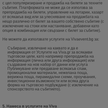
с цел популяризиране и продажба на билети за техните
събития. Платформата не може да се използва за
препродажба на билети, управление на лотарии, хазарт
от всякакъв вид или за улесняване на продажбата на
нещо различно от билет за вашето собствено събитие (с
изключение на стоки или настаняване, добавени като
опция в комбинация или свързани с билет за събитие).
Не можете да използвате услугите на Vivaevent.bg за:
Събиране, извличане на каквато и да е
информация от Услугите на Viva.gr за всякакви
търговски цели, като например препродажба на
информация (лична или друга информация) или
създаване на нов набор от данни или услуга
Публикуване или предаване всякакъв спам,
промоционални материали, нежелана поща,
верижна поща, пирамидални схеми, проучвания,
инвестиционни възможности или всяка друга
форма на търговско подбуждане (с изключение на
спонсорството на събитието).
5. Намеса в услугите на Viva