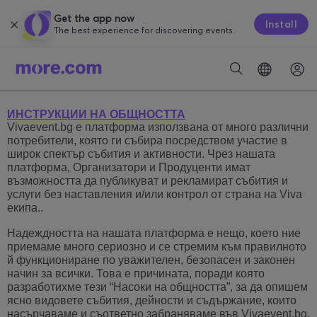
Get the app now
Install
The best experience for discovering events.
ИНСТРУКЦИИ НА ОБЩНОСТТА
Vivaevent.bg е платформа използвана от много различни
потребители, която ги събира посредством участие в
широк спектър събития и активности. Чрез нашата
платформа, Организатори и Продуценти имат
възможността да публикуват и рекламират събития и
услуги без наставления и/или контрол от страна на Viva
екипа..
Надеждността на нашата платформа е нещо, което ние
приемаме много сериозно и се стремим към правилното
й функциониране по уважителен, безопасен и законен
начин за всички. Това е причината, поради която
разработихме тези “Насоки на общността”, за да опишем
ясно видовете събития, дейности и съдържание, които
насърчаваме и съответно забраняваме във Vivaevent.bg.