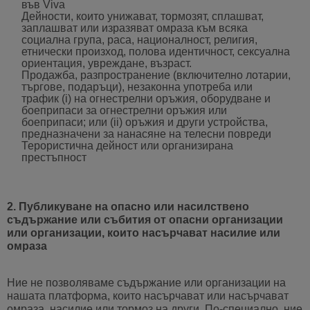
във Viva
Дейности, които унижават, тормозят, сплашват,
заплашват или изразяват омраза към всяка
социална група, раса, националност, религия,
етнически произход, полова идентичност, сексуална
ориентация, увреждане, възраст.
Продажба, разпространение (включително лотарии,
търгове, подаръци), незаконна употреба или
трафик (i) на огнестрелни оръжия, оборудване и
боеприпаси за огнестрелни оръжия или
боеприпаси; или (ii) оръжия и други устройства,
предназначени за нанасяне на телесни повреди
Терористична дейност или организирана
престъпност
2. Публикуване на опасно или насилствено
съдържание или събития от опасни организации
или организации, които насърчават насилие или
омраза
Ние не позволяваме съдържание или организации на
нашата платформа, които насърчават или насърчават
омраза, насилие или тормоз на други. По-специално, ние