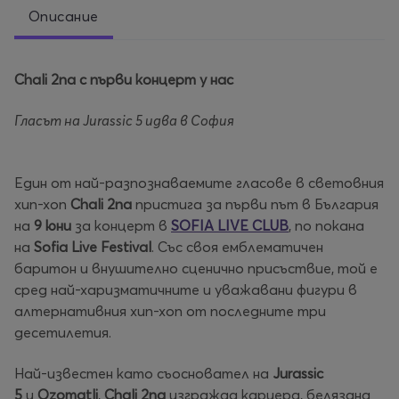
Описание
Chali 2na с първи концерт у нас
Гласът на Jurassic 5 идва в София
Един от най-разпознаваемите гласове в световния
хип-хоп
Chali 2na
пристига за първи път в България
на
9 юни
за концерт в
SOFIA LIVE CLUB
, по покана
на
Sofia Live Festival
. Със своя емблематичен
баритон и внушително сценично присъствие, той е
сред най-харизматичните и уважавани фигури в
алтернативния хип-хоп от последните три
десетилетия.
Най-известен като съосновател на
Jurassic
5
и
Ozomatli
,
Chali 2na
изгражда кариера, белязана