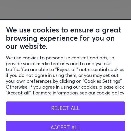
Чикаго и преместил се в Лос Анджелис в началото
на 80-те, той израства в сърцето на
зараждащата се хип-хоп сцена, където
естествено съчетава музиката и визуалното
We use cookies to ensure a great
изкуство. Творческото му развитие намира
browsing experience for you on
кулминация в мащабния мултимедиен проект
Against
our website.
the Current
, поредица от пет части, жанрово
Информация
разнообразни EP-та, придружени от арт албум с
We use cookies to personalise content and ads, to
негови оригинални картини, рисунки и фотографии.
provide social media features and to analyse our
поддръжка
traffic. You are able to "Reject all" not essential cookies
if you do not agree in using them, or you may set out
Концертът на
9 юни
ще събере на едно място
Останете свързани
your own preferences by clicking on "Cookies Settings".
класики от каталога на Jurassic 5, солови парчета и
Otherwise, if you agree in using our cookies, please click
характерния флоу, който превърна Chali 2na в
"Accept all". For more information, see our cookie policy
институция за феновете на алтернативния хип-хоп
Мобилно приложение
по целия свят.
REJECT ALL
Билети за събитието,
могат да бъдат намерени на
www.sofialivefest.com
, в мрежата на Eventim и
ACCEPT ALL
Bulgaria