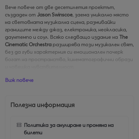
Вече повече от две десетилетия проектът,
създаден от
Jason Swinscoe
, заема уникално място
на световната музикална сцена, размивайки
границите между джаз, електроника, неокласика,
даунтемпо и соул. Всяко следващо издание на
The
Cinematic Orchestra
разширява този музикален свят,
без да губи характерния си емоционален почерк
богат на пространство, кинематографични образи
и човешка чувствителност.
Виж повече
През 2019 г. групата се завърна с четвъртия си
студиен албум
To Believe
, определен от критиката
като едно от най-силните им произведения досега.
В него Jason Swinscoe и дългогодишният му
Полезна информация
сътрудник Dominic Smith работят с артисти
като
Moses Sumney
,
Roots Manuva
,
Dorian
Политика за анулиране и промяна на
Concept
,
Grey Reverend
и
Heidi Vogel
, създавайки
билети
музика, която съчетава интимност, надежда и