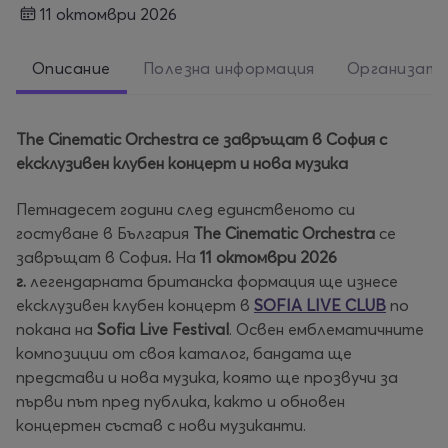
11 октомври 2026
Описание
Полезна информация
Организат
The Cinematic Orchestra се завръщат в София с
ексклузивен клубен концерт и нова музика
Петнадесет години след единственото си
гостуване в България
The Cinematic Orchestra
се
завръщат в София
.
На
11 октомври 2026
г.
легендарната британска формация ще изнесе
ексклузивен клубен концерт в
SOFIA LIVE CLUB
по
покана на
Sofia Live Festival
. Освен емблематичните
композиции от своя каталог, бандата ще
представи и нова музика, която ще прозвучи за
първи път пред публика, както и обновен
концертен състав с нови музиканти.