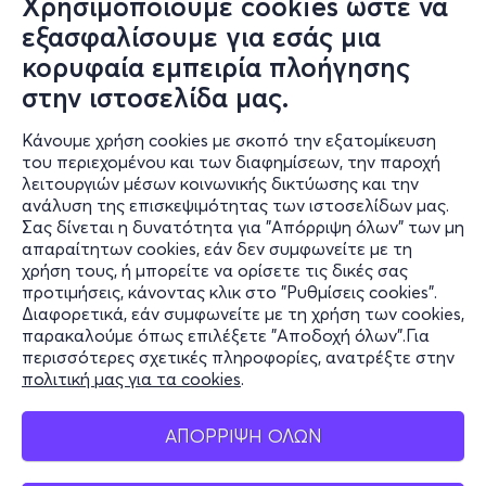
Χρησιμοποιούμε cookies ώστε να
εξασφαλίσουμε για εσάς μια
κορυφαία εμπειρία πλοήγησης
στην ιστοσελίδα μας.
Κάνουμε χρήση cookies με σκοπό την εξατομίκευση
του περιεχομένου και των διαφημίσεων, την παροχή
λειτουργιών μέσων κοινωνικής δικτύωσης και την
ανάλυση της επισκεψιμότητας των ιστοσελίδων μας.
Σας δίνεται η δυνατότητα για "Απόρριψη όλων" των μη
Πληροφορίες
απαραίτητων cookies, εάν δεν συμφωνείτε με τη
χρήση τους, ή μπορείτε να ορίσετε τις δικές σας
Υποστήριξη
προτιμήσεις, κάνοντας κλικ στο "Ρυθμίσεις cookies".
Διαφορετικά, εάν συμφωνείτε με τη χρήση των cookies,
Stay Connected
παρακαλούμε όπως επιλέξετε "Αποδοχή όλων".Για
περισσότερες σχετικές πληροφορίες, ανατρέξτε στην
πολιτική μας για τα cookies
.
Mobile app
ΑΠΟΡΡΙΨΗ ΟΛΩΝ