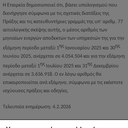
Η Εταιρεία δημοσιοποιεί ότι, βάσει υπολογισμού που
διενήργησε σύμφωνα με τις σχετικές διατάξεις της
Πράξης και τις κατευθυντήριες γραμμές της υπ’ αριθμ. 77
αιτιολογικής σκέψης αυτής, ο μέσος αριθμός των
μηνιαίων ενεργών αποδεκτών των υπηρεσιών της για την
ης
ης
εξάμηνη περίοδο μεταξύ 1
Ιανουαρίου 2025 και 30
Ιουνίου 2025, ανέρχεται σε 4.054.504 και
για την εξάμηνη
ης
ης
περίοδο μεταξύ 1
Ιουλίου 2025 και 3
1
Δεκεμβρίου
ανέρχεται σε 3.636.918
. Ο εν λόγω αριθμός θα
επικαιροποιείται ανά εξάμηνο, σύμφωνα με τις εκάστοτε
ισχύουσες πράξεις και οδηγίες.
Τελευταία ενημέρωση: 4.2.2026