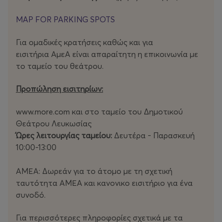
αλλά μια πολιτική δήλωση, μια διεκδίκησης της αξίας
της ίδιας της ύπαρξής τους.
MAP FOR PARKING SPOTS
Η Κωνσταντίνα Σκαλιώντα δημιουργεί τις χορογραφίες
Για ομαδικές κρατήσεις καθώς και για
της μέσα από διαδικασίες αυτοσχεδιασμού, γραφής και
εισιτήρια ΑμεΑ είναι απαραίτητη η επικοινωνία με
σχεδίου. Προσεγγίζει την περφόρμανς ως έναν δυναμικό
το ταμείο του θεάτρου.
τόπο εμφάνισης και πολιτικής έκφρασης, εξερευνώντας
κοινωνικοπολιτικές διαστάσεις της ταυτότητας,
Προπώληση εισιτηρίων:
της ευαλωτότητας και της συνύπαρξης, σε διάλογο με
τη δραματουργό Ροδιά Βόμβολου. Έργα της έχουν
www.more.com και στο ταμείο του Δημοτικού
παρουσιαστεί στην Κύπρο, την Ιταλία και το Ηνωμένο
Θεάτρου Λευκωσίας
Βασίλειο, σε συνεργασία με φορείς όπως το
Ώρες λειτουργίας ταμείου:
Δευτέρα - Παρασκευή
Θέατρο Ριάλτο, οι Στέγες Χορού Λεμεσού και
10:00-13:00
Λευκωσίας, η Νέα Κίνηση, η Κρατική
Πινακοθήκη Majestic, καθώς και
ΑΜΕΑ: Δωρεάν για το άτομο με τη σχετική
τα The Place και Rich Mix στο Λονδίνο.
ταυτότητα ΑΜΕΑ και κανονικο εισιτήριο για ένα
συνοδό.
Χορηγοί παράστασης “All of (y)our time” –
Κωνσταντίνα Σκαλιώντα
Για περισσότερες πληροφορίες σχετικά με τα