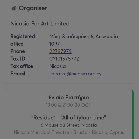
ΕΠΙΚΟΙΝΩΝΙΑΣ: Δημοσιογραφικός Οργανισμός Ο
Organiser
Φιλελεύθερος
Nicosia For Art Limited
YΠΟΣΤΗΡΙΚΤΕΣ: L’Oreal Paris, Γαλλικό Ινστιτούτο
Κύπρου, Τhe Classic Hotel, Ethimo
Registered
Μίκη Θεοδωράκη 6, Λευκωσία
office
1097
ΣΥΝΕΡΓΑΤΗΣ: Γραφείο Τύπου και Πληροφοριών
Phone
22797979
Tax ID
CY10157577Z
ΧΟΡΗΓΟΙ ΦΙΛΟΞΕΝΙΑΣ: Centrum
Tax office
Nicosia
Hotel Altius Boutique Hotel
E-mail
theatre@nicosia.org.cy
OFFICIAL FESTIVAL CAR: Pilakoutas group
Ενιαίο Eισιτήριο
ΑΠΟΚΛΕΙΣΤΙΚΟΣ TICKETING PARTNER: more.com
19:00 & 21:00-30 ΟCT
“Residue” | “All of (y)our time”
6 Mouseiou Street, Nicosia
Nicosia Municipal Theatre - Studio - Nicosia, Cyprus