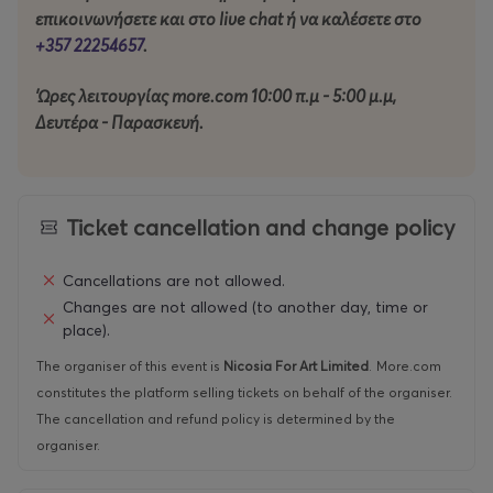
Σύγχρονου Χορού – Τερψιχόρη 2026».
επικοινωνήσετε και στο live chat ή να καλέσετε στο
+357 22254657
.
Τιμές εισιτηρίων:
'Ωρες λειτουργίας more.com 10:00 π.μ - 5:00 μ.μ,
15 ευρώ - Μεμονωμένο εισιτήριο για μία παράσταση
Δευτέρα - Παρασκευή.
20 ευρώ - Ενιαίο εισιτήριο και για τις δύο παραστάσεις
ΤΑΥΤΟΤΗΤΑ ΔΙΕΘΝΟΥΣ ΦΕΣΤΙΒΑΛ ΛΕΥΚΩΣΙΑΣ
Ticket cancellation and change policy
ΣΥΝΔΙΟΡΓΑΝΩΤΕΣ: Nicosia For Art Ltd, Δήμος
Λευκωσίας
Cancellations are not allowed.
Changes are not allowed (to another day, time or
ΚΥΡΙΟΣ ΧΟΡΗΓΟΣ: Υφυπουργείο Πολιτισμού,
place).
Τμήμα Σύγχρονου Πολιτισμού
The organiser of this event is
Nicosia For Art Limited
.
More.com
ΧΡΥΣΟΙ ΧΟΡΗΓΟΙ: VF Foundation , Allwyn
constitutes the platform selling tickets on behalf of the organiser.
The cancellation and refund policy is determined by the
ΑΡΓΥΡΟΣ ΧΟΡΗΓΟΣ: PWC
organiser.
ΕΠΙΣΗΜΟΣ ΧΟΡΗΓΟΣ