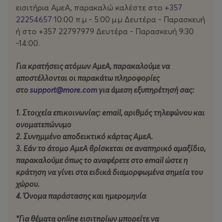
εισιτήρια ΑμεΑ, παρακαλώ καλέστε στο
+357
Κύριος Χορηγός:
Υφυπουργείο Πολιτισμού: Πρόγραμμα
22254657
10:00 π.μ - 5:00 μ.μ Δευτέρα - Παρασκευή
«Τερψιχόρη»: Πρόγραμμα Ενίσχυσης της Δημιουργίας και
ή στο +357 22797979 Δευτέρα - Παρασκευή 9:30
Έρευνας στον Τομέα του Σύγχρονου Χορού
-14:00.
Χρυσός Χορηγός:
Krypto Security
Για κρατήσεις ατόμων ΑμεΑ, παρακαλούμε να
αποστέλλονται οι παρακάτω πληροφορίες
Υποστήριξη:
Nέα Κίνηση Ομάδων Χορού, Χορευτών και
στο
support@more.com
για άμεση εξυπηρέτησή σας:
Χορογράφων Κύπρου
1. Στοιχεία επικοινωνίας: email, αριθμός τηλεφώνου και
Διάρκεια παράστασης: 60΄
(χωρίς διάλειμμα)
ονοματεπώνυμο
2. Συνημμένο αποδεικτικό κάρτας ΑμεΑ.
Δημιουργία χωρίς απολογητική διάθεση!
3. Εάν το άτομο ΑμεΑ βρίσκεται σε αναπηρικό αμαξίδιο,
παρακαλούμε
όπως
το αναφέρετε στο email ώστε η
Η πρεμιέρα του έργου πραγματοποιήθηκε στην Κύπρο,
κράτηση να γίνει στα ειδικά διαμορφωμένα σημεία του
στο πλαίσιο του χορηγικού σχεδιασμού του Τμήματος
χώρου.
Σύγχρονου Πολιτισμού του Υφυπουργείου Πολιτισμού
4. Όνομα παράστασης και ημερομηνία
της Κυπριακής Δημοκρατίας, «Πρόγραμμα Ενίσχυσης
της Δημιουργίας και Έρευνας στον Τομέα του
*Για θέματα online εισιτηρίων μπορείτε να