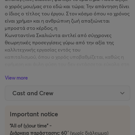
ο χορός μου/μας στο εδώ και τώρα; Την απάντηση δίνει
ο ίδιος ο τίτλος του έργου. Στον κόσμο όπου «ο χρόνος
είναι χρήμα» και η ανθρώπινη ζωή απαξιώνεται
μπροστά στο κέρδος, η
Κωνσταντίνα Σκαλιώντα αντλεί από σύγχρονες
θεωρητικές προσεγγίσεις γύρω από την αξία της
καλλιτεχνικής εργασίας εντός του
καπιταλισμού, όπου ο χορός υποβαθμίζεται, καθώς η
εφήμερη και άυλη φύση του δεν εντάσσεται εύκολα στη
λογική της παραγωγής και του κέρδους. Η χορογραφία
View more
πραγματεύεται την ευαλωτότητα των καλλιτεχνών και
διεκδικεί εκ νέου το (χορευτικό) σώμα ως πολιτικό και
Cast and Crew
κοινωνικό σώμα, ως σώμα που δικαιούται να είναι
ορατό πέρα από τα όρια της θεατρικής σκηνής. Ο
χορός τους επί σκηνής, ωστόσο, δεν είναι ούτε μια
Important notice
ακόμη Ιεροτελεστία της Άνοιξης, όπου ένας πρέπει να
θυσιαστεί για χάρη των υπολοίπων, ούτε ένας
“All of (y)our time” -
νέος Χορός του Ζαλόγγου ως πράξη απόγνωσης,
Διάρκεια παράστασης: 60΄
(χωρίς διάλειμμα)