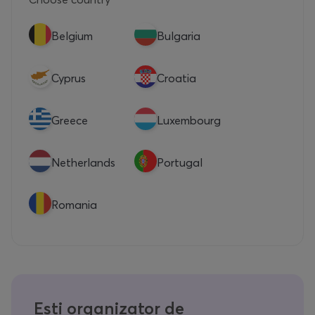
Belgium
Bulgaria
Cyprus
Croatia
Greece
Luxembourg
Netherlands
Portugal
Romania
Ești organizator de