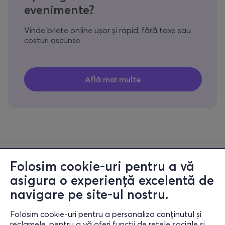
evenimente?
Vinde bilete online ușor și rapid, fără taxe sau
costuri ascunse.
Informații
Folosim cookie-uri pentru a vă
Ajutor
asigura o experiență excelentă de
navigare pe site-ul nostru.
Rămâi conectat
Folosim cookie-uri pentru a personaliza conținutul și
reclamele, pentru a vă oferi funcții de rețele sociale și