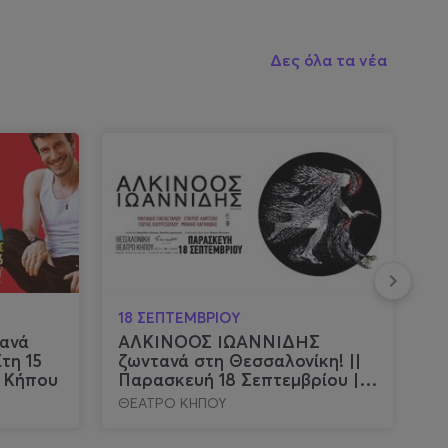
Δες όλα τα νέα
18 ΣΕΠΤΕΜΒΡΙΟΥ
2
ανά
ΑΛΚΙΝΟΟΣ ΙΩΑΝΝΙΔΗΣ
Φ
τη 15
ζωντανά στη Θεσσαλονίκη! ||
Ι
ο Κήπου
Παρασκευή 18 Σεπτεμβρίου ||
Κ
Θέατρο Κήπου
ΘΕΑΤΡΟ ΚΗΠΟΥ
ΒΕ