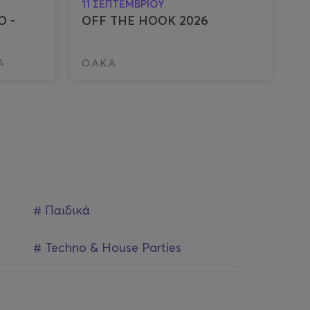
11 ΣΕΠΤΕΜΒΡΙΟΥ
11
Ο -
OFF THE HOOK 2026
S
Α
Ο.Α.Κ.Α.
M
# Παιδικά
# Techno & House Parties