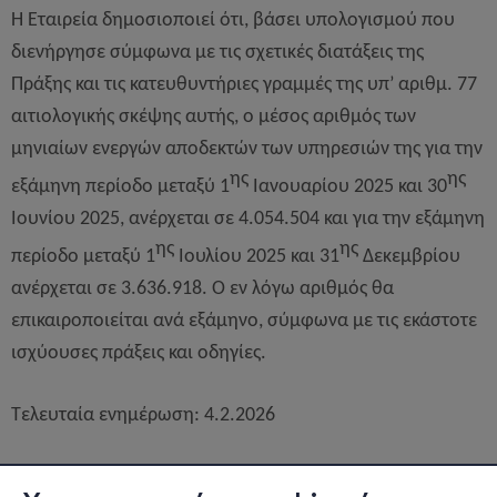
Η Εταιρεία δημοσιοποιεί ότι, βάσει υπολογισμού που
διενήργησε σύμφωνα με τις σχετικές διατάξεις της
Πράξης και τις κατευθυντήριες γραμμές της υπ’ αριθμ. 77
αιτιολογικής σκέψης αυτής, ο μέσος αριθμός των
μηνιαίων ενεργών αποδεκτών των υπηρεσιών της για την
ης
ης
εξάμηνη περίοδο μεταξύ 1
Ιανουαρίου 2025 και 30
Ιουνίου 2025, ανέρχεται σε 4.054.504 και
για την εξάμηνη
ης
ης
περίοδο μεταξύ 1
Ιουλίου 2025 και 3
1
Δεκεμβρίου
ανέρχεται σε 3.636.918
. Ο εν λόγω αριθμός θα
επικαιροποιείται ανά εξάμηνο, σύμφωνα με τις εκάστοτε
ισχύουσες πράξεις και οδηγίες.
Τελευταία ενημέρωση: 4.2.2026