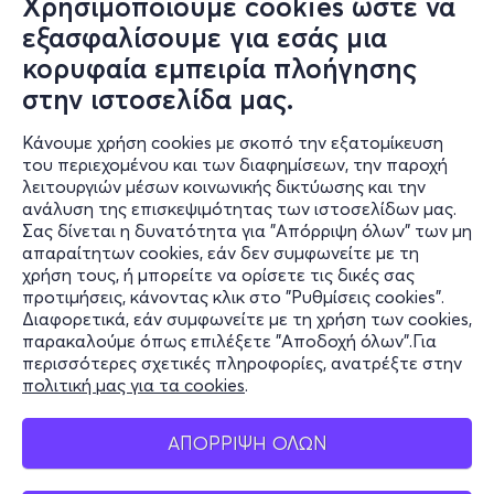
Χρησιμοποιούμε cookies ώστε να
εξασφαλίσουμε για εσάς μια
κορυφαία εμπειρία πλοήγησης
στην ιστοσελίδα μας.
Κάνουμε χρήση cookies με σκοπό την εξατομίκευση
του περιεχομένου και των διαφημίσεων, την παροχή
λειτουργιών μέσων κοινωνικής δικτύωσης και την
ανάλυση της επισκεψιμότητας των ιστοσελίδων μας.
Σας δίνεται η δυνατότητα για "Απόρριψη όλων" των μη
Πληροφορίες
απαραίτητων cookies, εάν δεν συμφωνείτε με τη
χρήση τους, ή μπορείτε να ορίσετε τις δικές σας
Υποστήριξη
προτιμήσεις, κάνοντας κλικ στο "Ρυθμίσεις cookies".
Διαφορετικά, εάν συμφωνείτε με τη χρήση των cookies,
Stay Connected
παρακαλούμε όπως επιλέξετε "Αποδοχή όλων".Για
περισσότερες σχετικές πληροφορίες, ανατρέξτε στην
πολιτική μας για τα cookies
.
Mobile app
ΑΠΟΡΡΙΨΗ ΟΛΩΝ