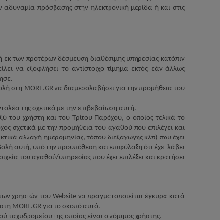
ν αδυναμία πρόσβασης στην ηλεκτρονική μερίδα ή και στις
ή εκ των προτέρων δέσμευση διαθέσιμης υπηρεσίας κατόπιν
ίλει να εξοφλήσει το αντίστοιχο τίμημα εκτός εάν άλλως
ησε.
τολή στη
MORE
.
GR
να διαμεσολαβήσει για την προμήθεια του
ολέα της σχετικά με την επιβεβαίωση αυτή.
 του χρήστη και του Τρίτου Παρόχου, ο οποίος τελικά το
χος σχετικά με την προμήθεια του αγαθού που επιλέγει και
ικτικά αλλαγή ημερομηνίας, τόπου διεξαγωγής κλπ) που έχει
ολή αυτή, υπό την προϋπόθεση και επιφύλαξη ότι έχει λάβει
ιχεία του αγαθού/υπηρεσίας που έχει επιλέξει και κρατήσει
των χρηστών του
Website
να πραγματοποιείται έγκυρα κατά
 στη
MORE
.
GR
για το σκοπό αυτό.
ύ ταχυδρομείου της οποίας είναι ο νόμιμος χρήστης.