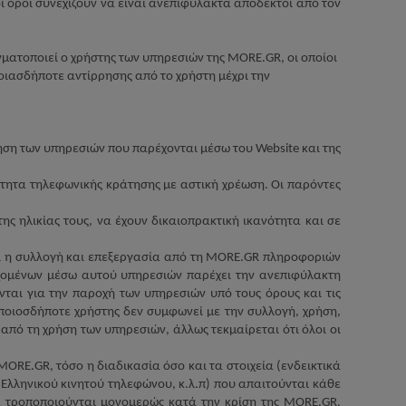
οι όροι συνεχίζουν να είναι ανεπιφύλακτα αποδεκτοί από τον
ματοποιεί ο χρήστης των υπηρεσιών της
MORE
.
GR
, οι οποίοι
οιασδήποτε αντίρρησης από το χρήστη μέχρι την
ήση των υπηρεσιών που παρέχονται μέσω του
Website
και της
ότητα τηλεφωνικής κράτησης με αστική χρέωση. Οι παρόντες
ης ηλικίας τους, να έχουν δικαιοπρακτική ικανότητα και σε
ι η συλλογή και επεξεργασία από τη
MORE
.
GR
πληροφοριών
ομένων μέσω αυτού υπηρεσιών παρέχει την ανεπιφύλακτη
νται για την παροχή των υπηρεσιών υπό τους όρους και τις
ιοσδήποτε χρήστης δεν συμφωνεί με την συλλογή, χρήση,
πό τη χρήση των υπηρεσιών, άλλως τεκμαίρεται ότι όλοι οι
MORE
.
GR
, τόσο η διαδικασία όσο και τα στοιχεία (ενδεικτικά
Ελληνικού κινητού τηλεφώνου, κ.λ.π) που απαιτούνται κάθε
να τροποποιούνται μονομερώς κατά την κρίση της
MORE
.
GR
.