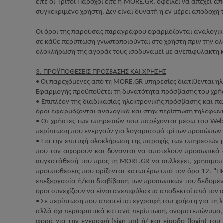
είτε οι Τρίτοι Πάροχοι είτε η
MORE
.
GR
, οφείλει να απέχει α
συγκεκριμένο χρήστη. Δεν είναι δυνατή η εν μέρει αποδοχή 
Οι όροι της παρούσας παραγράφου εφαρμόζονται αναλογικά 
σε κάθε περίπτωση γνωστοποιούνται στο χρήστη πριν την ο
ολοκλήρωση της αγοράς τους ισοδυναμεί με ανεπιφύλακτη 
3. ΠΡΟΫΠΟΘΕΣΕΙΣ ΠΡΟΣΒΑΣΗΣ ΚΑΙ ΧΡΗΣΗΣ
• Οι παρεχόμενες από τη
MORE
.
GR
υπηρεσίες διατίθενται η
Εφαρμογής προϋποθέτει τη δυνατότητα πρόσβασης του χρήσ
• Επιπλέον της διαδικασίας ηλεκτρονικής πρόσβασης και π
όροι εφαρμόζονται αναλογικά και στην περίπτωση τηλεφων
• Οι χρήστες των υπηρεσιών που παρέχονται μέσω του
Web
περίπτωση που ενεργούν για λογαριασμό τρίτων προσώπων ν
• Για την επιτυχή ολοκλήρωση της παροχής των υπηρεσιών
που τον αφορούν και δύνανται να αποτελούν προσωπικά 
συγκατάθεσή του προς τη
MORE
.
GR
να συλλέγει, χρησιμοπ
προϋποθέσεις που ορίζονται κατωτέρω υπό τον όρο 12. 
επεξεργασία ή/και διαβίβαση των προσωπικών του δεδομένω
όροι συνεχίζουν να είναι ανεπιφύλακτα αποδεκτοί από τον 
• Σε περίπτωση που απαιτείται εγγραφή του χρήστη για τη 
αλλά όχι περιοριστικά και ανά περίπτωση, ονοματεπώνυμο,
φορά για την εγγραφή (
sign
up
) ή/ και είσοδο (
login
) του