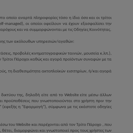
 στο οποίο αναρτά πληροφορίες τόσο η ίδια όσο και οι τρίτοι
elf
-
managed
), οι οποίοι οφείλουν να έχουν εξασφαλίσει την
αρόχους και να συμμορφώνονται με τις Οδηγίες Κοινότητας.
ψης των ακόλουθων υπηρεσιών/αγαθών:
άσεις, προβολές κινηματογραφικών ταινιών, μουσεία κ.λπ.),
ν Τρίτοι Πάροχοι καθώς και αγορά προϊόντων συναφών με τα
ύς, τη διαθεσιμότητα ακτοπλοϊκών εισιτηρίων, ή/και αγορά
δικτύου της, δηλαδή είτε από το
Website
είτε μέσω άλλων
ι προϋποθέσεις που γνωστοποιούνται στο χρήστη πριν την
” (εφεξής η “Εφαρμογή”), σύμφωνα με τις εκάστοτε οδηγίες
.
μέσω του
Website
και παρέχονται από τον Τρίτο Πάροχο , που
 θέτει, διαμορφώνει και γνωστοποιεί προς τους χρήστες των