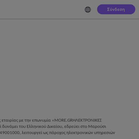
Σύνδεση
ς εταιρίας με την επωνυμία «
MORE
.
GR
ΗΛΕΚΤΡΟΝΙΚΕΣ
ί δυνάμει του Ελληνικού Δικαίου, εδρεύει στο Μαρούσι
549001000, λειτουργεί ως πάροχος ηλεκτρονικών υπηρεσιών