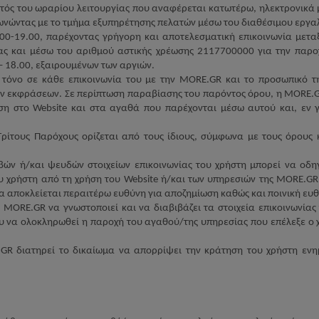
τός του ωραρίου λειτουργίας που αναφέρεται κατωτέρω, ηλεκτρονικά 
νωνώντας με το τμήμα εξυπηρέτησης πελατών μέσω του διαθέσιμου εργ
00-19.00, παρέχοντας γρήγορη και αποτελεσματική επικοινωνία μετα
νίας και μέσω του αριθμού αστικής χρέωσης 2117700000 για την πα
– 18.00,
εξαιρουμένων των
αργιών.
 τόνο σε κάθε επικοινωνία του με την
MORE
.
GR
και το προσωπικό τ
κών εκφράσεων. Σε περίπτωση παραβίασης του παρόντος όρου, η
MORE
.
η στο Website και στα αγαθά που παρέχονται μέσω αυτού και, εν γ
Τρίτους Παρόχους ορίζεται από τους ίδιους, σύμφωνα με τους όρους 
βών ή/και ψευδών στοιχείων επικοινωνίας του χρήστη μπορεί να οδη
υ χρήστη από τη χρήση του
Website
ή/και των υπηρεσιών της
MORE
.
GR
α αποκλείεται περαιτέρω ευθύνη για αποζημίωση καθώς και ποινική ευθ
η
MORE
.
GR
να γνωστοποιεί και να διαβιβάζει τα στοιχεία επικοινωνίας
ου να ολοκληρωθεί η παροχή του αγαθού/της υπηρεσίας που επέλεξε 
.
GR
διατηρεί το δικαίωμα να απορρίψει την κράτηση του χρήστη ενημ