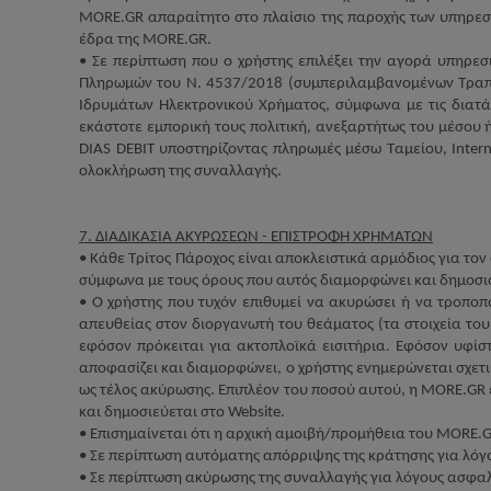
MORE
.
GR
απαραίτητο στο πλαίσιο της παροχής των υπηρεσ
έδρα της
MORE
.
GR
.
• Σε περίπτωση που ο χρήστης επιλέξει την αγορά υπηρεσ
Πληρωμών του Ν. 4537/2018 (συμπεριλαμβανομένων Τραπε
Ιδρυμάτων Ηλεκτρονικού Χρήματος, σύμφωνα με τις διατά
εκάστοτε εμπορική τους πολιτική, ανεξαρτήτως του μέσου
DIAS
DEBIT
υποστηρίζοντας πληρωμές μέσω Ταμείου,
Inter
ολοκλήρωση της συναλλαγής.
7. ΔΙΑΔΙΚΑΣΙΑ ΑΚΥΡΩΣΕΩΝ - ΕΠΙΣΤΡΟΦΗ ΧΡΗΜΑΤΩΝ
• Κάθε Τρίτος Πάροχος είναι αποκλειστικά αρμόδιος για το
σύμφωνα με τους όρους που αυτός διαμορφώνει και δημοσιο
• Ο χρήστης που τυχόν επιθυμεί να ακυρώσει ή να τροποπ
απευθείας στον διοργανωτή του θεάματος (τα στοιχεία του
εφόσον πρόκειται για ακτοπλοϊκά εισιτήρια. Εφόσον υφίσ
αποφασίζει και διαμορφώνει, ο χρήστης ενημερώνεται σχετι
ως τέλος ακύρωσης. Επιπλέον του ποσού αυτού, η
MORE
.
GR
και δημοσιεύεται στο
Website
.
• Επισημαίνεται ότι η αρχική αμοιβή/προμήθεια του
MORE
.
• Σε περίπτωση αυτόματης απόρριψης της κράτησης για λόγ
• Σε περίπτωση ακύρωσης της συναλλαγής για λόγους ασφα