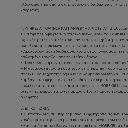
Αδυναμία τήρησης της απαιτούμενης διαδικασίας ή/ και ε
Υπηρεσίες.
4. ΥΠΗΡΕΣΙΑ "ΚΡΑΤΗΣΗ ΚΑΙ ΠΛΗΡΩΜΗ ΑΡΓΟΤΕΡΑ" (Διαθέσιμη 
• Για την πλειοψηφία των παρεχομένων, μέσω του
Website
κ
σχετικής ρητής εντολής από τον εκάστοτε χρήστη. Η εντ
προβλέπεται, σύμφωνα με την εφαρμοστέα στην υπηρεσία π
• Ακολουθώντας τη διαδικασία κρατήσεων, όπως αυτή έχει
επιλεγμένου αγαθού από τον Τρίτο Πάροχο.
• Η επιβεβαίωση των κρατήσεων πραγματοποιείται από τον 
• Η συναλλαγή που αφορά τόσο στην κράτηση όσο και στη
παρέχει. Κάθε χρήστης οφείλει να λαμβάνει γνώση και να 
λαμβάνει και φέρει τη σχετική ευθύνη. Σε περίπτωση οποια
επιλέξει και κρατήσει ο εκάστοτε χρήστης, η
MORE
.
GR
θα κατ
σχετική ενημέρωση από τον αρμόδιο Τρίτο Πάροχο εγκαίρως
ο χρήστης. .
5. ΕΠΙΚΟΙΝΩΝΙΑ
• Η επικοινωνία, συμπεριλαμβανομένης της όποιας ενημέρ
κανόνα με ηλεκτρονικά μέσα και συγκεκριμένα μέσω της δι
• Κάθε χρήστης οφείλει να γνωστοποιεί στη
MORE
.
GR
τα αλη