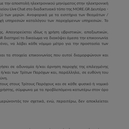
με την αποστολή ηλεκτρονικού μηνύματος στην ηλεκτρονική
αλείου
Live
Chat
στο διαδικτυακό τόπο της
MORE
.
GR
Δευτέρα -
ξύ των μερών. Αναφορικά με τα εισιτήρια των θεαμάτων /
ροχή υπηρεσιών καταλόγου των παρεχόμενων υπηρεσιών.
Το
ης. Απαγορεύεται ιδίως η χρήση υβριστικών, απαξιωτικών,
GR
διατηρεί το δικαίωμα να διακόψει άμεσα την επικοινωνία
ένει, να λάβει κάθε νόμιμο μέτρο για την προστασία των
και τα στοιχεία επικοινωνίας που αυτοί διαμορφώνουν και
γήσει σε αδυναμία ή/και άρνηση παροχής της επιλεγμένης
ή/και των Τρίτων Παρόχων και, παράλληλα, σε ευθύνη του
ύνη.
 τους στους Τρίτους Παρόχους και σε κάθε φυσικό ή νομικό
ο χρήστης, σύμφωνα με τα προβλεπόμενα κατωτέρω στον όρο
ερώνοντάς τον σχετικά, ενώ, περαιτέρω, δεν αποκλείεται