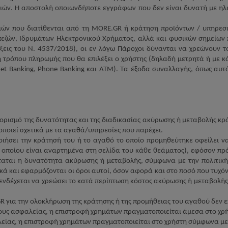
ιών. Η αποστολή οποιωνδήποτε εγγράφων που δεν είναι δυνατή με ηλ
ιών που διατίθενται από τη
MORE
.
GR
ή κράτηση προϊόντων / υπηρεσ
ζών, Ιδρυμάτων Ηλεκτρονικού Χρήματος, αλλά και φυσικών σημείων
ξεις του Ν. 4537/2018), οι εν λόγω Πάροχοι δύνανται να χρεώνουν
 ή τρόπου πληρωμής που θα επιλέξει ο χρήστης (δηλαδή μετρητά ή με 
net
Banking
,
Phone
Banking
και ΑΤΜ). Τα έξοδα συναλλαγής, όπως αυτά
ν ορισμό της δυνατότητας και της διαδικασίας ακύρωσης ή μεταβολής 
ποιεί σχετικά με τα αγαθά/υπηρεσίες που παρέχει.
οιήσει την κράτησή του ή το αγαθό το οποίο προμηθεύτηκε οφείλει να
 οποίου είναι αναρτημένα στη σελίδα του κάθε θεάματος), εφόσον πρόκ
ταται η δυνατότητα ακύρωσης ή μεταβολής, σύμφωνα με την πολιτική
κά και εφαρμόζονται οι όροι αυτοί, όσον αφορά και στο ποσό που τυχό
ενδέχεται να χρεώσει το κατά περίπτωση κόστος ακύρωσης ή μεταβολής 
GR
για την ολοκλήρωση της κράτησης ή της προμήθειας του αγαθού δεν ε
ους ασφαλείας, η επιστροφή χρημάτων πραγματοποιείται άμεσα στο χρ
λείας, η επιστροφή χρημάτων πραγματοποιείται στο χρήστη σύμφωνα με