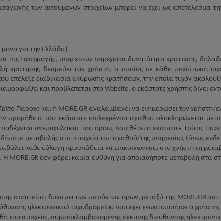
ισαγωγής των αιτούμενων στοιχείων μπορεί να έχει ως αποτέλεσμα τη
μόνο για την Ελλάδα)
αι της Εφαρμογής, υπηρεσιών παρέχεται δυνατότητα κράτησης, δηλαδ
ολή κράτησης δεσμεύει τον χρήστη, ο οποίος σε κάθε περίπτωση οφε
ου επέλεξε διαδικασία ακύρωσης κρατήσεων, την οποία τυχόν ακολούθ
 διαμορφωθεί και προβλέπεται στο
Website
, ο εκάστοτε χρήστης δίνει εν
Τρίτο Πάροχο και η
MORE
.
GR
αναλαμβάνει να ενημερώσει τον χρήστη/εντ
ν προμήθεια του εκάστοτε επιλεγμένου αγαθού ολοκληρώνεται μεταξύ
αποδέχεται ανεπιφύλακτα του όρους που θέτει ο εκάστοτε Τρίτος Πάρο
σδήποτε μεταβολής στα στοιχεία του αγαθού/της υπηρεσίας (όπως ενδε
αβάλει κάθε εύλογη προσπάθεια να επικοινωνήσει στο χρήστη τη μεταβ
. Η
MORE
.
GR
δεν φέρει καμία ευθύνη για οποιαδήποτε μεταβολή στα στο
ωσης απαιτείται δυνάμει των παρόντων όρων, μεταξύ της
MORE
.
GR
και 
εύθυνσης ηλεκτρονικού ταχυδρομείου που έχει γνωστοποιήσει ο χρήστης
θή του στοιχεία, συμπεριλαμβανομένης έγκυρης διεύθυνσης ηλεκτρονικο