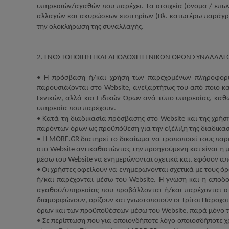
υπηρεσιών/αγαθών που παρέχει. Τα στοιχεία (όνομα / επων
αλλαγών και ακυρώσεων εισιτηρίων (Βλ. κατωτέρω παρά
την ολοκλήρωση της συναλλαγής.
2. ΓΝΩΣΤΟΠΟΙΗΣΗ ΚΑΙ ΑΠΟΔΟΧΗ ΓΕΝΙΚΩΝ ΟΡΩΝ ΣΥΝΑΛΛΑΓ
• Η πρόσβαση ή/και χρήση των παρεχομένων πληροφορ
παρουσιάζονται στο
Website
, ανεξαρτήτως του από ποιο κ
Γενικών, αλλά και Ειδικών Όρων ανά τύπο υπηρεσίας, καθ
υπηρεσία που παρέχουν.
• Κατά τη διαδικασία πρόσβασης στο
Website
και της χρήσ
παρόντων όρων ως προϋπόθεση για την εξέλιξη της διαδικ
• Η
MORE
.
GR
διατηρεί το δικαίωμα να τροποποιεί τους πα
στο
Website
αντικαθιστώντας την προηγούμενη και είναι η 
μέσω του
Website
να ενημερώνονται σχετικά και, εφόσον απα
• Οι χρήστες οφείλουν να ενημερώνονται σχετικά με τους ό
ή/και παρέχονται μέσω του
Website
. Η γνώση και η αποδ
αγαθού/υπηρεσίας που προβάλλονται ή/και παρέχονται 
διαμορφώνουν, ορίζουν και γνωστοποιούν οι Τρίτ
o
ι Πάροχοι
όρων και των προϋποθέσεων μέσω του
Website
, παρά μόνο 
• Σε περίπτωση που για οποιονδήποτε λόγο οποιοσδήποτε χ