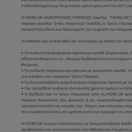
που καλύπτουν ένα ευρύ φάσμα δραστηριοτήτων και είναι, 
• Αδειοδοτημένη ως Τουριστικός πράκτορας από τον ΕΟΤ (
H
MORE
.
GR
ΗΛΕΚΤΡΟΝΙΚΕΣ ΥΠΗΡΕΣΙΕΣ (εφεξής
“
MORE
.
GR
”
πάροχοι αγαθών ή/και υπηρεσιών (εφεξής οι Τρίτοι Πάροχ
απαραίτητη άδεια και δικαιώματα για τη χρήση των πληροφ
Το
Website
έχει αναπτυχθεί και λειτουργεί με σκοπό την παρ
• Τη συλλογή πληροφοριών σχετικά με αγαθά ψυχαγωγίας, όπ
αθλητικά θεάματα κ.ά., έλεγχος διαθεσιμότητας εισιτηρίω
θεάματα.
• Τη συλλογή πληροφοριών σχετικά με τουριστικά αγαθά, ό
των αγαθών που παρέχουν Τρίτοι Πάροχοι.
• Τη διαμεσολάβηση ασφαλιστικών υπηρεσιών σχετικά με τη
• Την προμήθεια κωδικών ανανέωσης χρόνου ομιλίας κινητή
•
H
διάθεση των εν λόγω υπηρεσιών από τη
MORE
.
GR
πραγ
σημείων παρουσίας του, φυσικών ή μη, συμπεριλαμβανομέ
πραγματοποίηση της αγοράς του. Μέρος των ανωτέρω υπη
που γνωστοποιούνται στο χρήστη κατά την εγγραφή του στη
Η
MORE
.
GR
ενεργεί αποκλειστικά ως διαμεσολαβητής διάθ
προβάλλεται και γνωστοποιείται στο
Website
και σύμφωνα με