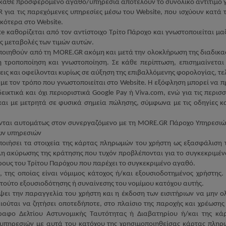
ε κάθε προσφερόμενο αγαθό/υπηρεσία αποτελούν το συνολικό αντίτιμο 
R
για τις παρεχόμενες υπηρεσίες μέσω του
Website
, που ισχύουν κατά
ικότερα στο
Website
.
te
καθορίζεται από τον αντίστοιχο Τρίτο Πάροχο και γνωστοποιείται μα
ς μεταβολές των τιμών αυτών.
οποιηθούν από τη
MORE
.
GR
ακόμη και μετά την ολοκλήρωση της διαδικ
ή τροποποίηση και γνωστοποίηση. Σε κάθε περίπτωση, επισημαίνεται
ις και οφείλονται κυρίως σε αύξηση της επιβαλλόμενης φορολογίας, τ
με τον τρόπο που γνωστοποιείται στο
Website
. Η εξόφληση μπορεί να 
δεικτικά και όχι περιοριστικά
Google
Pay
ή
Viva
.
com
, ενώ για τις περι
και με μετρητά σε φυσικά σημεία πώλησης, σύμφωνα με τις οδηγίες κ
ονται αυτομάτως στον συνεργαζόμενο με τη
MORE
.
GR
Πάροχο Υπηρεσιών
ων υπηρεσιών
οιήσει τα στοιχεία της κάρτας πληρωμών του χρήστη ως εξασφάλιση 
λη ακύρωσης της κράτησης που τυχόν προβλέπονται για το συγκεκριμένο
ρους του Τρίτου Παρόχου που παρέχει το συγκεκριμένο αγαθό.
 της οποίας είναι νόμιμος κάτοχος ή/και εξουσιοδοτημένος χρήστης
 τούτο εξουσιοδότησης ή συναίνεσης του νομίμου κατόχου αυτής.
ψει την παραγγελία του χρήστη και η έκδοση των εισιτήριων να μην 
αιούται να ζητήσει οποτεδήποτε, στο πλαίσιο της παροχής και χρέωση
γραφο Δελτίου Αστυνομικής Ταυτότητας ή Διαβατηρίου ή/και της κάρ
 υπηρεσιών με αυτά του κατόχου της χρησιμοποιηθείσας κάρτας πληρ