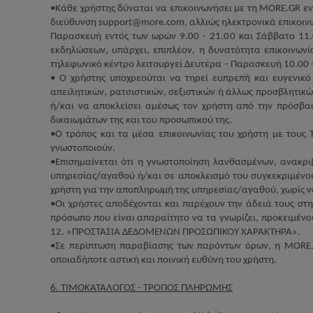
•Κάθε χρήστης δύναται να επικοινωνήσει με τη
MORE
.
GR
εν
διεύθυνση
support
@
more
.
com
, αλλιώς ηλεκτρονικά επικοι
Παρασκευή εντός των ωρών 9.00 - 21.00 και Σάββατο 11.
εκδηλώσεων, υπάρχει, επιπλέον, η δυνατότητα επικοινω
τηλεφωνικό κέντρο λειτουργεί Δευτέρα – Παρασκευή 10.00 
• Ο χρήστης υποχρεούται να τηρεί ευπρεπή και ευγενικό
απειλητικών, ρατσιστικών, σεξιστικών ή άλλως προσβλητι
ή/και να αποκλείσει αμέσως τον χρήστη από την πρόσβασ
δικαιωμάτων της και του προσωπικού της.
•Ο τρόπος και τα μέσα επικοινωνίας του χρήστη με τους 
γνωστοποιούν.
•Επισημαίνεται ότι η γνωστοποίηση λανθασμένων, ανακρι
υπηρεσίας/αγαθού ή/και σε αποκλεισμό του συγκεκριμένο
χρήστη για την αποπληρωμή της υπηρεσίας/αγαθού, χωρίς ν
•Οι χρήστες αποδέχονται και παρέχουν την άδειά τους στ
πρόσωπο που είναι απαραίτητο να τα γνωρίζει, προκειμέν
12. «ΠΡΟΣΤΑΣΙΑ ΔΕΔΟΜΕΝΩΝ ΠΡΟΣΩΠΙΚΟΥ ΧΑΡΑΚΤΗΡΑ».
•Σε περίπτωση παραβίασης των παρόντων όρων, η
MORE
οποιαδήποτε αστική και ποινική ευθύνη του χρήστη.
6. ΤΙΜΟΚΑΤΑΛΟΓΟΣ - ΤΡΟΠΟΣ ΠΛΗΡΩΜΗΣ