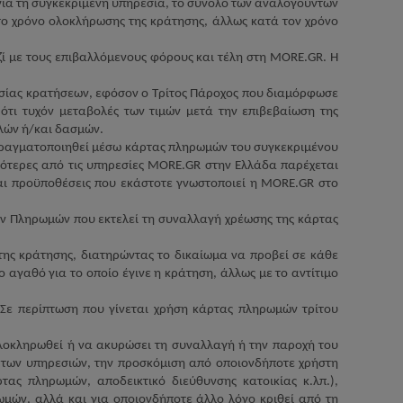
για τη συγκεκριμένη υπηρεσία, το σύνολο των αναλογούντων
 το χρόνο ολοκλήρωσης της κράτησης, άλλως κατά τον χρόνο
ζί με τους επιβαλλόμενους φόρους και τέλη στη
MORE
.
GR
. Η
ασίας κρατήσεων, εφόσον ο Τρίτος Πάροχος που διαμόρφωσε
 ότι τυχόν μεταβολές των τιμών μετά την επιβεβαίωση της
ελών ή/και δασμών.
πραγματοποιηθεί μέσω κάρτας πληρωμών του συγκεκριμένου
σσότερες από τις υπηρεσίες
MORE
.
GR
στην Ελλάδα παρέχεται
αι προϋποθέσεις που εκάστοτε γνωστοποιεί η
MORE
.
GR
στο
 Πληρωμών που εκτελεί τη συναλλαγή χρέωσης της κάρτας
της κράτησης, διατηρώντας το δικαίωμα να προβεί σε κάθε
 αγαθό για το οποίο έγινε η κράτηση, άλλως με το αντίτιμο
. Σε περίπτωση που γίνεται χρήση κάρτας πληρωμών τρίτου
ολοκληρωθεί ή να ακυρώσει τη συναλλαγή ή την παροχή του
ς των υπηρεσιών, την προσκόμιση από οποιονδήποτε χρήστη
τας πληρωμών, αποδεικτικό διεύθυνσης κατοικίας κ.λπ.),
ωμών, αλλά και για οποιονδήποτε άλλο λόγο κριθεί από τη