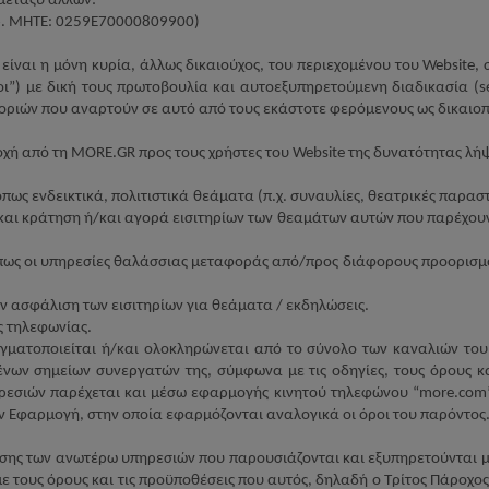
μεταξύ άλλων:
αρ. ΜΗΤΕ: 0259Ε70000809900)
) είναι η μόνη κυρία, άλλως δικαιούχος, του περιεχομένου του
Website
,
οι”) με δική τους πρωτοβουλία και αυτοεξυπηρετούμενη διαδικασία (
s
οριών που αναρτούν σε αυτό από τους εκάστοτε φερόμενους ως δικαιοπ
οχή από τη
MORE
.
GR
προς τους χρήστες του
Website
της δυνατότητας λή
ως ενδεικτικά, πολιτιστικά θεάματα (π.χ. συναυλίες, θεατρικές παραστ
ν και κράτηση ή/και αγορά εισιτηρίων των θεαμάτων αυτών που παρέχου
πως οι υπηρεσίες θαλάσσιας μεταφοράς από/προς διάφορους προορισμο
ν ασφάλιση των εισιτηρίων για θεάματα / εκδηλώσεις.
ς τηλεφωνίας.
ματοποιείται ή/και ολοκληρώνεται από το σύνολο των καναλιών του 
νων σημείων συνεργατών της, σύμφωνα με τις οδηγίες, τους όρους κα
ρεσιών παρέχεται και μέσω εφαρμογής κινητού τηλεφώνου “
more
.
com
ν Εφαρμογή, στην οποία εφαρμόζονται αναλογικά οι όροι του παρόντος
εσης των ανωτέρω υπηρεσιών που παρουσιάζονται και εξυπηρετούνται 
 τους όρους και τις προϋποθέσεις που αυτός, δηλαδή ο Τρίτος Πάροχος,