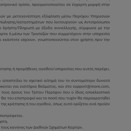
εκτρονικό τρόπο, πραγματοποιείται σε έγχαρτη μορφή στην
ιών με μεταγενέστερη εξόφληση μέσω Παρόχου Υπηρεσιών
 πώλησης/καταστημάτων που λειτουργούν ως Αντιπρόσωποι
 το Χρήστη/Πληρωτή με έξοδα συναλλαγής, σύμφωνα με την
κάρτα ή μέσω των Τραπεζών που συμμετέχουν στην υπηρεσία
 εκάστοτε ισχύουν, γνωστοποιούνται στον χρήστη πριν την
κράτησης ή προμήθειας αγαθού/υπηρεσίας που αυτός παρέχει,
 αποστείλει το σχετικό αίτημά του το συντομότερο δυνατό
ειται για εισιτήρια θεάματος, και στο
support
@
more
.
com
,
 τους όρους του Τρίτου Παρόχου που ο ίδιος αποκλειστικά
ν θα του επιστραφεί και το ποσό που τυχόν θα παρακρατηθεί
της κράτησης ή του αγαθού, όπως αυτό ορίζεται ανά προϊόν
πιστρέφεται.
ήστη.
 τους κανόνες των Διεθνών Σχημάτων Καρτών.