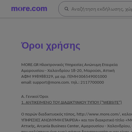
Όροι χρήσης
MORE
.
GR
Ηλεκτρονικές Υπηρεσίες Ανώνυμη Εταιρεία
Αμαρουσίου - Χαλανδρίου 18-20, Μαρούσι, Αττική
ΑΦΜ 998988329, με αρ.
ΓΕΜΗ 006549001000
email: support@more.com. τηλ.: 2117700000
Α. Γενικοί Όροι
1. ΑΝΤΙΚΕΙΜΕΝΟ ΤΟΥ ΔΙΑΔΙΚΤΥΑΚΟΥ ΤΥΠΟΥ ("
WEBSITE
")
Ο παρών διαδικτυακός τόπος,
http
://
www
.
more
.
com
/, καλο
ΥΠΗΡΕΣΙΕΣ ΑΝΩΝΥΜΗ ΕΤΑΙΡΕΙΑ» και τον διακριτικό τίτλο «
M
Αττικής,
Arcania
Business
Center
, Αμαρουσίου - Χαλανδρίου,