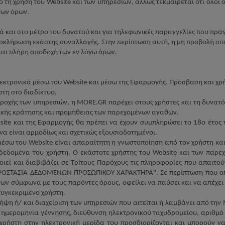
πό τη χρήση του
Website
και των υπηρεσιών, άλλως τεκμαίρεται ότι όλοι 
των όρων.
και στο μέτρο του δυνατού και για τηλεφωνικές παραγγελίες που πραγ
λοκλήρωση εκάστης συναλλαγής. Στην περίπτωση αυτή, η μη προβολή οπ
και πλήρη αποδοχή των εν λόγω όρων.
λεκτρονικά μέσω του
Website
και μέσω της Εφαρμογής. Πρόσβαση και χρ
τη στο διαδίκτυο.
αροχής των υπηρεσιών, η
MORE
.
GR
παρέχει στους χρήστες και τη δυνατ
ικής κράτησης και προμήθειας των παρεχομένων αγαθών.
site
και της Εφαρμογής θα πρέπει να έχουν συμπληρώσει το 18ο έτος τ
α είναι αρμοδίως και σχετικώς εξουσιοδοτημένοι.
 μέσω του
Website
είναι απαραίτητη η γνωστοποίηση από τον χρήστη κα
δεδομένα του χρήστη. Ο εκάστοτε χρήστης του
Website
και των παρεχ
οιεί και διαβιβάζει σε Τρίτους Παρόχους τις πληροφορίες που απαιτού
"ΠΡΟΣΤΑΣΙΑ ΔΕΔΟΜΕΝΩΝ ΠΡΟΣΩΠΙΚΟΥ ΧΑΡΑΚΤΗΡΑ". Σε περίπτωση που οπο
ν σύμφωνα με τους παρόντες όρους, οφείλει να παύσει και να απέχει α
συγκεκριμένο χρήστη.
λήψη ή/ και διαχείριση των υπηρεσιών που αιτείται ή λαμβάνει από την
 ημερομηνία γέννησης, διεύθυνση ηλεκτρονικού ταχυδρομείου, αριθμό 
 χρήστη στην ηλεκτρονική μερίδα του προσδιορίζονται και μπορούν 