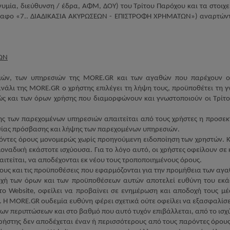
υμία, διεύθυνση / έδρα, ΑΦΜ, ΔΟΥ) του Τρίτου Παρόχου και τα στοιχε
γραφο «7.. ΔΙΑΔΙΚΑΣΙΑ ΑΚΥΡΩΣΕΩΝ - ΕΠΙΣΤΡΟΦΗ ΧΡΗΜΑΤΩΝ») αναρτών
ΩΝ
ιών, των υπηρεσιών της
MORE
.
GR
και των αγαθών που παρέχουν οι
ανάλι της
MORE
.
GR
ο χρήστης επιλέγει τη λήψη τους, προϋποθέτει τη
ώς και των όρων χρήσης που διαμορφώνουν και γνωστοποιούν οι Τρίτο
ης των παρεχομένων υπηρεσιών απαιτείται από τους χρήστες η προσε
ασίας πρόσβασης και λήψης των παρεχομένων υπηρεσιών.
ρόντες όρους μονομερώς χωρίς προηγούμενη ειδοποίηση των χρηστών.
μοναδική εκάστοτε ισχύουσα. Για το λόγο αυτό, οι χρήστες οφείλουν σ
ιτείται, να αποδέχονται εκ νέου τους τροποποιημένους όρους.
ρους και τις προϋποθέσεις που εφαρμόζονται για την προμήθεια των α
οχή των όρων και των προϋποθέσεων αυτών αποτελεί ευθύνη του εκά
στο
Website
, οφείλει να προβαίνει σε ενημέρωση και αποδοχή τους μ
. Η
MORE
.
GR
ουδεμία ευθύνη φέρει σχετικά ούτε οφείλει να εξασφαλίσ
των περιπτώσεων και στο βαθμό που αυτό τυχόν επιβάλλεται, από το ισχύ
ρήστης δεν αποδέχεται έναν ή περισσότερους από τους παρόντες όρους