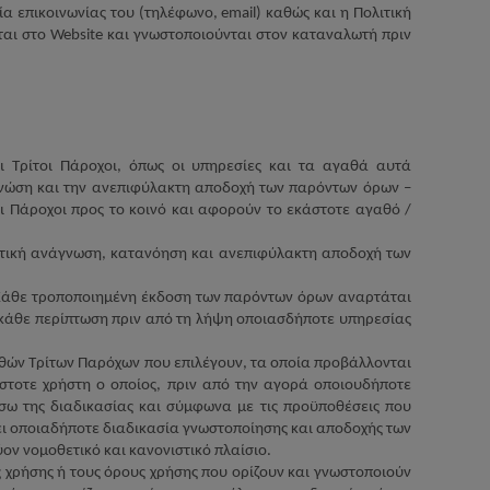
ία επικοινωνίας του (τηλέφωνο,
email
) καθώς και η Πολιτική
ται στο
Website
και γνωστοποιούνται στον καταναλωτή πριν
 Τρίτοι Πάροχοι, όπως οι υπηρεσίες και τα αγαθά αυτά
 γνώση και την ανεπιφύλακτη αποδοχή των παρόντων όρων –
ι Πάροχοι προς το κοινό και αφορούν το εκάστοτε αγαθό /
κτική ανάγνωση, κατανόηση και ανεπιφύλακτη αποδοχή των
 Κάθε τροποποιημένη έκδοση των παρόντων όρων αναρτάται
ε κάθε περίπτωση πριν από τη λήψη οποιασδήποτε υπηρεσίας
γαθών Τρίτων Παρόχων που επιλέγουν, τα οποία προβάλλονται
στοτε χρήστη ο οποίος, πριν από την αγορά οποιουδήποτε
έσω της διαδικασίας και σύμφωνα με τις προϋποθέσεις που
ει οποιαδήποτε διαδικασία γνωστοποίησης και αποδοχής των
ον νομοθετικό και κανονιστικό πλαίσιο.
 χρήσης ή τους όρους χρήσης που ορίζουν και γνωστοποιούν