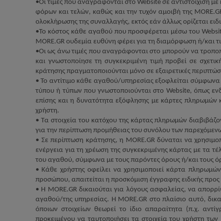
•Οι τιμές που αναγράφονται στο
Website
σε αντιστοίχιση μ
φόρων και τελών, καθώς και την τυχόν αμοιβή της
MORE
.
G
ολοκλήρωσης της συναλλαγής, εκτός εάν άλλως ορίζεται ειδ
•Το κόστος κάθε αγαθού που προσφέρεται μέσω του
Websi
MORE
.
GR
ουδεμία ευθύνη φέρει για τη διαμόρφωση ή/και τι
•Οι ως άνω τιμές που αναγράφονται στο μπορούν να τροπ
και γνωστοποίησε τη συγκεκριμένη τιμή προβεί σε σχετικ
κράτησης πραγματοποιούνται μόνο σε εξαιρετικές περιπτώσε
• Το αντίτιμο κάθε αγαθού/υπηρεσίας εξοφλείται σύμφωνα 
τύπου ή τύπων που γνωστοποιούνται στο
Website
, όπως εν
επίσης και η δυνατότητα εξόφλησης με κάρτες πληρωμών 
χρήστη.
• Τα στοιχεία του κατόχου της κάρτας πληρωμών διαβιβάζ
για την περίπτωση προμήθειας του συνόλου των παρεχόμεν
• Σε περίπτωση κράτησης, η
MORE
.
GR
δύναται να χρησιμοπ
ενέργεια για τη χρέωση της συγκεκριμένης κάρτας με τα τέ
του αγαθού, σύμφωνα με τους παρόντες όρους ή/και τους ό
• Κάθε χρήστης οφείλει να χρησιμοποιεί κάρτα πληρωμών,
προσώπου, απαιτείται η προσκόμιση έγγραφης ειδικής προς
• Η
MORE
.
GR
δικαιούται για λόγους ασφαλείας, να απορρί
αγαθού/της υπηρεσίας. Η
MORE
.
GR
στο πλαίσιο αυτό, δικ
όποιων στοιχείων θεωρεί το ίδιο απαραίτητα (π.χ. αντί
προκειμένου να ταυτοποιήσει τα στοιχεία του χρήστη των