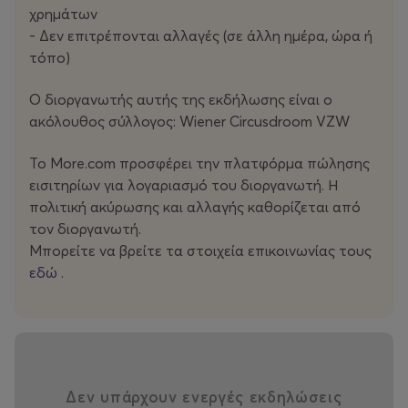
χρημάτων
PREMIUM TRIBUNE & TRIBUNE:
Αριθμημένες θέσεις,
- Δεν επιτρέπονται αλλαγές (σε άλλη ημέρα, ώρα ή
ελάτε νωρίς για τις καλύτερες θέσεις!
τόπο)
Ο διοργανωτής αυτής της εκδήλωσης είναι ο
ακόλουθος σύλλογος: Wiener Circusdroom VZW
Το More.com προσφέρει την πλατφόρμα πώλησης
εισιτηρίων για λογαριασμό του διοργανωτή. Η
πολιτική ακύρωσης και αλλαγής καθορίζεται από
τον διοργανωτή.
Μπορείτε να βρείτε τα στοιχεία επικοινωνίας τους
εδώ
.
Δεν υπάρχουν ενεργές εκδηλώσεις