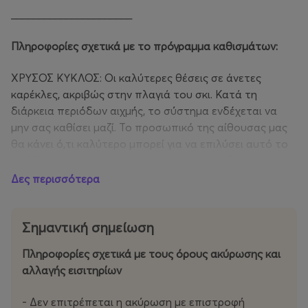
______________________
Πληροφορίες σχετικά με το πρόγραμμα καθισμάτων:
ΧΡΥΣΟΣ ΚΥΚΛΟΣ:
Οι καλύτερες θέσεις σε άνετες
καρέκλες, ακριβώς στην πλαγιά του σκι. Κατά τη
διάρκεια περιόδων αιχμής, το σύστημα ενδέχεται να
μην σας καθίσει μαζί. Το προσωπικό της αίθουσας μας
θα κάνει ό,τι καλύτερο μπορεί για να επιλύσει αυτό το
πρόβλημα, αλλά οι επιστροφές χρημάτων δεν είναι
δυνατές.
Δες περισσότερα
LOGE: Θέσεις κοντά στην άκρη της πίστας. Τρίτη ή
τέταρτη σειρά καθισμάτων. Κατά τις ώρες αιχμής, το
Σημαντική σημείωση
σύστημα ενδέχεται να μην σας τοποθετήσει μαζί. Το
Πληροφορίες σχετικά με τους όρους ακύρωσης και
προσωπικό της αίθουσας θα καταβάλει κάθε δυνατή
αλλαγής εισιτηρίων
προσπάθεια για να επιλύσει το πρόβλημα, αλλά δεν
είναι δυνατή η επιστροφή χρημάτων.
- Δεν επιτρέπεται η ακύρωση με επιστροφή