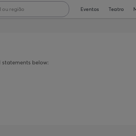
Eventos
Teatro
M
l statements below: