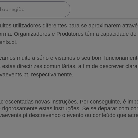
muitos utilizadores diferentes para se aproximarem atra
orma, Organizadores e Produtores têm a capacidade de pu
nts.pt.
levamos muito a sério e visamos o seu bom funcionament
estas directrizes comunitárias, a fim de descrever clara
aevents.pt, respectivamente.
acrescentadas novas instruções. Por conseguinte, é impor
e
 rigorosamente estas instruções. Se se deparar com co
vaevents.pt
 descrevendo o evento ou conteúdo que acr