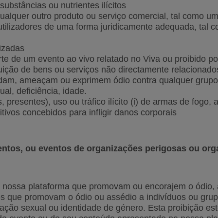
substâncias ou nutrientes ilícitos
alquer outro produto ou serviço comercial, tal como um 
utilizadores de uma forma juridicamente adequada, tal
rizadas
rte de um evento ao vivo relatado no Viva ou proibido po
uição de bens ou serviços não directamente relacionad
dam, ameaçam ou exprimem ódio contra qualquer grupo so
ual, deficiência, idade.
ões, presentes), uso ou tráfico ilícito (i) de armas de f
itivos concebidos para infligir danos corporais
lentos, ou eventos de organizações perigosas ou or
nossa plataforma que promovam ou encorajem o ódio, a 
ões que promovam o ódio ou assédio a indivíduos ou gru
entação sexual ou identidade de género. Esta proibição e