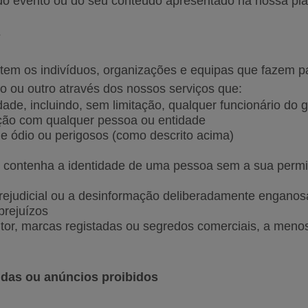
 do evento ou do seu conteúdo apresentado na nossa pla
s
tem os indivíduos, organizações e equipas que fazem p
to ou outro através dos nossos serviços que:
ade, incluindo, sem limitação, qualquer funcionário do 
lação com qualquer pessoa ou entidade
e ódio ou perigosos (como descrito acima)
ou contenha a identidade de uma pessoa sem a sua per
rejudicial ou a desinformação deliberadamente engano
prejuízos
autor, marcas registadas ou segredos comerciais, a men
endas ou anúncios proibidos