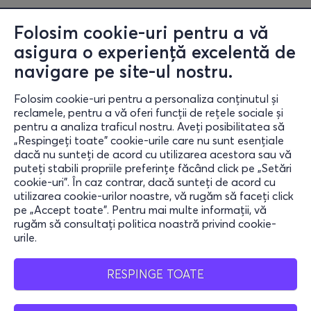
Folosim cookie-uri pentru a vă
asigura o experiență excelentă de
navigare pe site-ul nostru.
Folosim cookie-uri pentru a personaliza conținutul și
reclamele, pentru a vă oferi funcții de rețele sociale și
pentru a analiza traficul nostru. Aveți posibilitatea să
„Respingeți toate” cookie-urile care nu sunt esențiale
Informații
dacă nu sunteți de acord cu utilizarea acestora sau vă
puteți stabili propriile preferințe făcând click pe „Setări
Ajutor
cookie-uri”. În caz contrar, dacă sunteți de acord cu
utilizarea cookie-urilor noastre, vă rugăm să faceți click
Rămâi conectat
pe „Accept toate”. Pentru mai multe informații, vă
rugăm să consultați politica noastră privind cookie-
urile.
Mobile App
RESPINGE TOATE