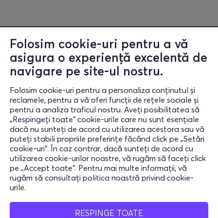
Folosim cookie-uri pentru a vă
asigura o experiență excelentă de
navigare pe site-ul nostru.
Folosim cookie-uri pentru a personaliza conținutul și
reclamele, pentru a vă oferi funcții de rețele sociale și
pentru a analiza traficul nostru. Aveți posibilitatea să
„Respingeți toate” cookie-urile care nu sunt esențiale
Informații
dacă nu sunteți de acord cu utilizarea acestora sau vă
puteți stabili propriile preferințe făcând click pe „Setări
Ajutor
cookie-uri”. În caz contrar, dacă sunteți de acord cu
utilizarea cookie-urilor noastre, vă rugăm să faceți click
Rămâi conectat
pe „Accept toate”. Pentru mai multe informații, vă
rugăm să consultați politica noastră privind cookie-
urile.
Mobile App
RESPINGE TOATE