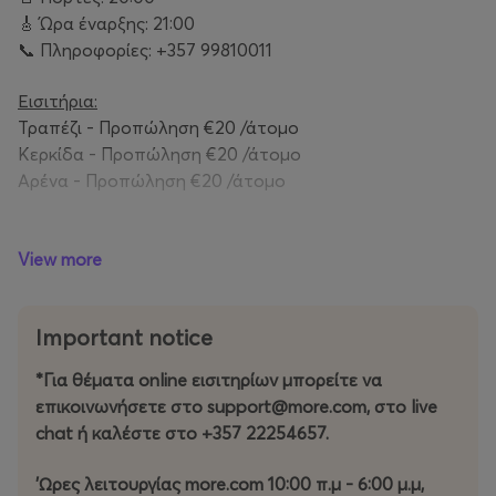
🎸 Ώρα έναρξης: 21:00
📞 Πληροφορίες: +357 99810011
Εισιτήρια:
Τραπέζι - Προπώληση €20 /άτομο
Κερκίδα - Προπώληση €‎20 /άτομο
Αρένα - Προπώληση €20 /άτομο
- Για κρατήσεις σε τραπέζια, θα πρέπει να αγοράζονται
View more
4-6 εισιτήρια/τραπέζι.
- Υπάρχει ελάχιστη κατανάλωση €‎80 για κάθε τραπέζι.
Important notice
*Για θέματα online εισιτηρίων μπορείτε να
επικοινωνήσετε στο support@more.com, στο live
chat ή καλέστε στο +357 22254657.
'Ωρες λειτουργίας more.com 10:00 π.μ - 6:00 μ.μ,