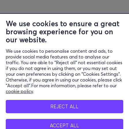
We use cookies to ensure a great
browsing experience for you on
our website.
We use cookies to personalise content and ads, to
Information
provide social media features and to analyse our
traffic. You are able to "Reject all" not essential cookies
Support
if you do not agree in using them, or you may set out
your own preferences by clicking on "Cookies Settings".
Stay Connected
Otherwise, if you agree in using our cookies, please click
"Accept all".For more information, please refer to our
cookie policy
.
Mobile app
REJECT ALL
ACCEPT ALL
Cyprus