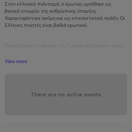
Στον ελληνικό πολιτισμό, ο έρωτας υμνήθηκε ως
βασικό στοιχείο της ανθρώπινης ύπαρξης.
Χαρακτηρίστηκε ακόμη και ως επαναστατική πράξη. Οι
Έλληνες ποιητές είναι βαθιά ερωτικοί.
Πρωτότυπες συνθέσεις του Γιώργου Καλογήρου πάνω
σε ερωτικά ποιήματα των Μαρίας Πολυδούρη, Κώστα
Καρυωτάκη, Σαπφούς, Κωνσταντίνου Καβάφη, Γιώργου
View more
Σεφέρη κ.ά.
📍 ΚΤΗΡΙΟΝ 53
🕣 20:30
There are no active events
Γενική είσοδος: €12.
✨ Pre-event | Από τις 18:00 στον χώρο θα σερβίρεται
ζεστό κρασί 🍷