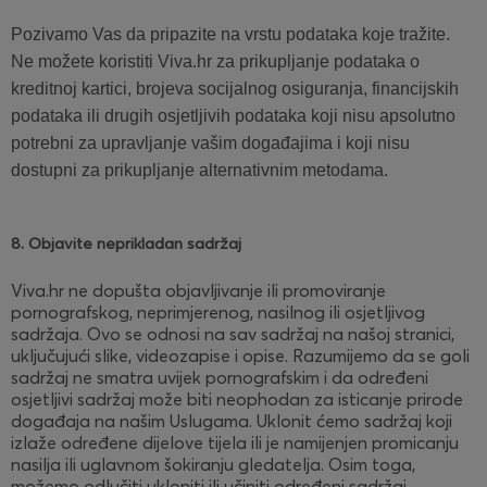
Pozivamo Vas da pripazite na vrstu podataka koje tražite.
Ne možete koristiti Viva.hr za prikupljanje podataka o
kreditnoj kartici, brojeva socijalnog osiguranja, financijskih
podataka ili drugih osjetljivih podataka koji nisu apsolutno
potrebni za upravljanje vašim događajima i koji nisu
dostupni za prikupljanje alternativnim metodama.
8. Objavite neprikladan sadržaj
Viva.hr ne dopušta objavljivanje ili promoviranje
pornografskog, neprimjerenog, nasilnog ili osjetljivog
sadržaja. Ovo se odnosi na sav sadržaj na našoj stranici,
uključujući slike, videozapise i opise. Razumijemo da se goli
sadržaj ne smatra uvijek pornografskim i da određeni
osjetljivi sadržaj može biti neophodan za isticanje prirode
događaja na našim Uslugama. Uklonit ćemo sadržaj koji
izlaže određene dijelove tijela ili je namijenjen promicanju
nasilja ili uglavnom šokiranju gledatelja. Osim toga,
možemo odlučiti ukloniti ili učiniti određeni sadržaj