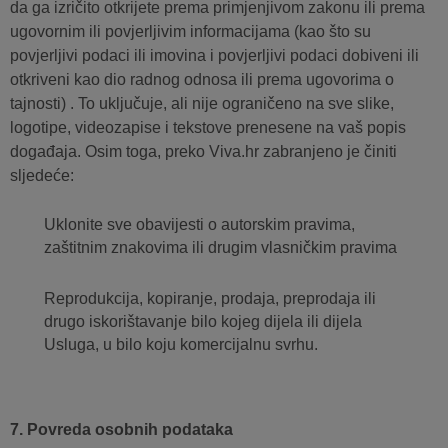
da ga izričito otkrijete prema primjenjivom zakonu ili prema
ugovornim ili povjerljivim informacijama (kao što su
povjerljivi podaci ili imovina i povjerljivi podaci dobiveni ili
otkriveni kao dio radnog odnosa ili prema ugovorima o
tajnosti) . To uključuje, ali nije ograničeno na sve slike,
logotipe, videozapise i tekstove prenesene na vaš popis
događaja. Osim toga, preko Viva.hr zabranjeno je činiti
sljedeće:
Uklonite sve obavijesti o autorskim pravima,
zaštitnim znakovima ili drugim vlasničkim pravima
Reprodukcija, kopiranje, prodaja, preprodaja ili
drugo iskorištavanje bilo kojeg dijela ili dijela
Usluga, u bilo koju komercijalnu svrhu.
7. Povreda osobnih podataka