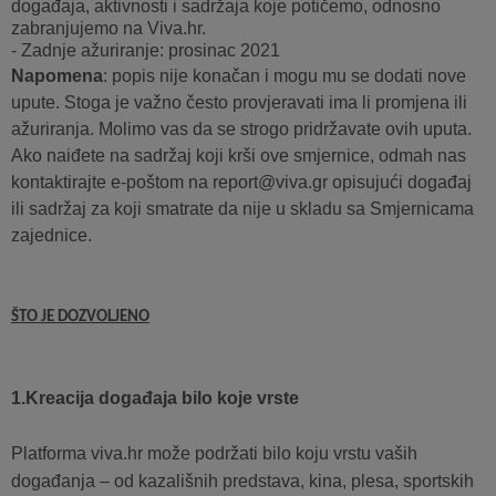
događaja, aktivnosti i sadržaja koje potičemo, odnosno
zabranjujemo na Viva.hr.
- Zadnje ažuriranje: prosinac 2021
Napomena
: popis nije konačan i mogu mu se dodati nove
upute. Stoga je važno često provjeravati ima li promjena ili
ažuriranja. Molimo vas da se strogo pridržavate ovih uputa.
Ako naiđete na sadržaj koji krši ove smjernice, odmah nas
kontaktirajte e-poštom na report@viva.gr opisujući događaj
ili sadržaj za koji smatrate da nije u skladu sa Smjernicama
zajednice.
ŠTO JE DOZVOLJENO
1.Kreacija događaja bilo koje vrste
Platforma viva.hr može podržati bilo koju vrstu vaših
događanja – od kazališnih predstava, kina, plesa, sportskih