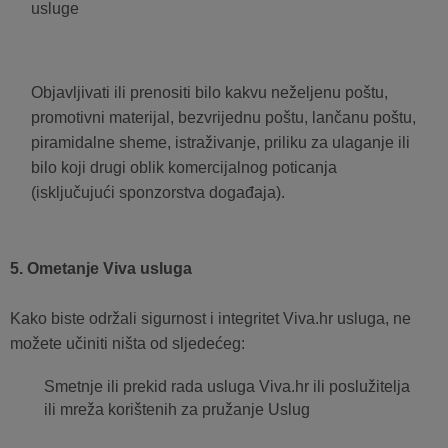
usluge
Objavljivati ​​ili prenositi bilo kakvu neželjenu poštu,
promotivni materijal, bezvrijednu poštu, lančanu poštu,
piramidalne sheme, istraživanje, priliku za ulaganje ili
bilo koji drugi oblik komercijalnog poticanja
(isključujući sponzorstva događaja).
5. Ometanje Viva usluga
Kako biste održali sigurnost i integritet Viva.hr usluga, ne
možete učiniti ništa od sljedećeg:
Smetnje ili prekid rada usluga Viva.hr ili poslužitelja
ili mreža korištenih za pružanje Uslug