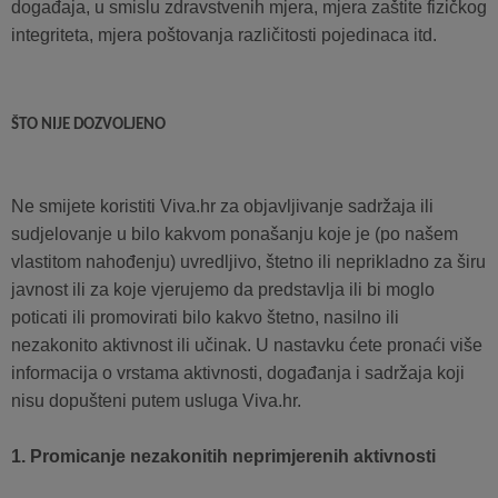
događaja, u smislu zdravstvenih mjera, mjera zaštite fizičkog
integriteta, mjera poštovanja različitosti pojedinaca itd.
ŠTO NIJE DOZVOLJENO
Ne smijete koristiti Viva.hr za objavljivanje sadržaja ili
sudjelovanje u bilo kakvom ponašanju koje je (po našem
vlastitom nahođenju) uvredljivo, štetno ili neprikladno za širu
javnost ili za koje vjerujemo da predstavlja ili bi moglo
poticati ili promovirati bilo kakvo štetno, nasilno ili
nezakonito aktivnost ili učinak. U nastavku ćete pronaći više
informacija o vrstama aktivnosti, događanja i sadržaja koji
nisu dopušteni putem usluga Viva.hr.
1. Promicanje nezakonitih neprimjerenih aktivnosti