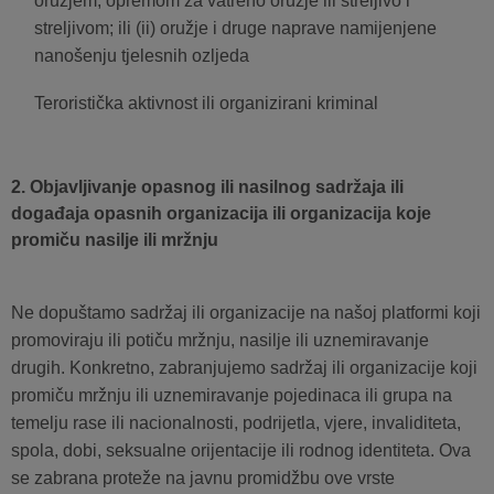
oružjem, opremom za vatreno oružje ili streljivo i
streljivom; ili (ii) oružje i druge naprave namijenjene
nanošenju tjelesnih ozljeda
Teroristička aktivnost ili organizirani kriminal
2. Objavljivanje opasnog ili nasilnog sadržaja ili
događaja opasnih organizacija ili organizacija koje
promiču nasilje ili mržnju
Ne dopuštamo sadržaj ili organizacije na našoj platformi koji
promoviraju ili potiču mržnju, nasilje ili uznemiravanje
drugih. Konkretno, zabranjujemo sadržaj ili organizacije koji
promiču mržnju ili uznemiravanje pojedinaca ili grupa na
temelju rase ili nacionalnosti, podrijetla, vjere, invaliditeta,
spola, dobi, seksualne orijentacije ili rodnog identiteta. Ova
se zabrana proteže na javnu promidžbu ove vrste