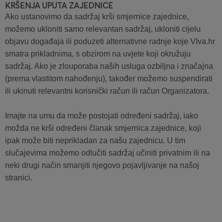
KRŠENJA UPUTA ZAJEDNICE
Ako ustanovimo da sadržaj krši smjernice zajednice,
možemo ukloniti samo relevantan sadržaj, ukloniti cijelu
objavu događaja ili poduzeti alternativne radnje koje VIva.hr
smatra prikladnima, s obzirom na uvjete koji okružuju
sadržaj. Ako je zlouporaba naših usluga ozbiljna i značajna
(prema vlastitom nahođenju), također možemo suspendirati
ili ukinuti relevantni korisnički račun ili račun Organizatora.
Imajte na umu da može postojati određeni sadržaj, iako
možda ne krši određeni članak smjernica zajednice, koji
ipak može biti neprikladan za našu zajednicu. U tim
slučajevima možemo odlučiti sadržaj učiniti privatnim ili na
neki drugi način smanjiti njegovo pojavljivanje na našoj
stranici.