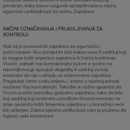
privatnim, kako bismo osigurali općeprihvaćenu razinu
sigurnosti i prikladnosti za većinu Zajednice.
NAČINI OZNAČAVANJA I PRIJAVLJIVANJA ZA
KONTROLU
Naš cilj je promovirati zajednicu sa sigurnošću i
poštovanjem. Ako primijetite bilo kakav unos ili sadržaj koji
bi mogao kršiti smjernice zajednice ili Uvjete korištenja
Viva.hr, odmah nas kontaktirajte putem e-pošte na
report@viva.gr opisujući događaj ili sadržaj za koji
smatrate da nije u skladu sa smjernicama zajednice.
Pregledat ćemo svaku prijavu i, ovisno o njezinoj prirodi,
možemo Vas kontaktirati. Također je važno upamtiti da
Viva.hr potiče raznoliku, globalnu zajednicu, tako da bilo
koji sadržaj koji smatrate uvredljivim ili kontroverznim ne
smije općenito kršiti Smjernice zajednice i u konačnici neće
biti uklonjen. Zaista cijenimo priliku koja nam je pružena da
čujemo vaše komentare.