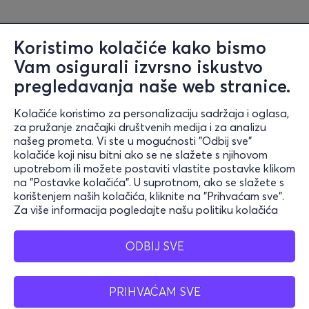
Koristimo kolačiće kako bismo
Vam osigurali izvrsno iskustvo
Informacije
pregledavanja naše web stranice.
Podrška
Kolačiće koristimo za personalizaciju sadržaja i oglasa,
za pružanje značajki društvenih medija i za analizu
Ostanite povezani
našeg prometa. Vi ste u mogućnosti "Odbij sve"
kolačiće koji nisu bitni ako se ne slažete s njihovom
upotrebom ili možete postaviti vlastite postavke klikom
na "Postavke kolačića". U suprotnom, ako se slažete s
Mobilna aplikacija
korištenjem naših kolačića, kliknite na "Prihvaćam sve".
Za više informacija pogledajte našu politiku kolačića
ODBIJ SVE
Croatia
PRIHVAĆAM SVE