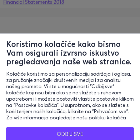
Financial Statements 2018
Koristimo kolačiće kako bismo
Vam osigurali izvrsno iskustvo
pregledavanja naše web stranice.
Kolačiće koristimo za personalizaciju sadržaja i oglasa,
Informacije
za pružanje značajki društvenih medija i za analizu
našeg prometa. Vi ste u mogućnosti "Odbij sve"
Podrška
kolačiće koji nisu bitni ako se ne slažete s njihovom
upotrebom ili možete postaviti vlastite postavke klikom
Ostanite povezani
na "Postavke kolačića". U suprotnom, ako se slažete s
korištenjem naših kolačića, kliknite na "Prihvaćam sve".
Za više informacija pogledajte našu politiku kolačića
Mobilna aplikacija
ODBIJ SVE