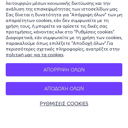
λειτουργιών μέσων κοινωνικής δικτύωσης και την
ανάλυση της επισκεψιμότητας των ιστοσελίδων μας.
Σας δίνεται η δυνατότητα για "Απόρριψη όλων" των μη
Πληροφορίες
απαραίτητων cookies, εάν δεν συμφωνείτε με τη
χρήση τους, ή μπορείτε να ορίσετε τις δικές σας
Υποστήριξη
προτιμήσεις, κάνοντας κλικ στο "Ρυθμίσεις cookies".
Διαφορετικά, εάν συμφωνείτε με τη χρήση των cookies,
Stay Connected
παρακαλούμε όπως επιλέξετε "Αποδοχή όλων".Για
περισσότερες σχετικές πληροφορίες, ανατρέξτε στην
πολιτική μας για τα cookies
.
Mobile app
ΑΠΟΡΡΙΨΗ ΟΛΩΝ
ΑΠΟΔΟΧΗ ΟΛΩΝ
Ελλάδα
Τηλεφωνικές κρατήσεις
ΡΥΘΜΙΣΕΙΣ COOKIES
+30 2117700000
Δευ - Παρ 10:00 - 18:00
Φυσικά σημεία