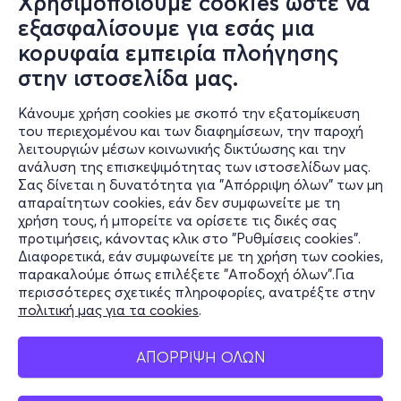
Χρησιμοποιούμε cookies ώστε να
εξασφαλίσουμε για εσάς μια
κορυφαία εμπειρία πλοήγησης
στην ιστοσελίδα μας.
Κάνουμε χρήση cookies με σκοπό την εξατομίκευση
του περιεχομένου και των διαφημίσεων, την παροχή
λειτουργιών μέσων κοινωνικής δικτύωσης και την
ανάλυση της επισκεψιμότητας των ιστοσελίδων μας.
Σας δίνεται η δυνατότητα για "Απόρριψη όλων" των μη
Πληροφορίες
απαραίτητων cookies, εάν δεν συμφωνείτε με τη
χρήση τους, ή μπορείτε να ορίσετε τις δικές σας
Υποστήριξη
προτιμήσεις, κάνοντας κλικ στο "Ρυθμίσεις cookies".
Διαφορετικά, εάν συμφωνείτε με τη χρήση των cookies,
Stay Connected
παρακαλούμε όπως επιλέξετε "Αποδοχή όλων".Για
περισσότερες σχετικές πληροφορίες, ανατρέξτε στην
πολιτική μας για τα cookies
.
Mobile app
ΑΠΟΡΡΙΨΗ ΟΛΩΝ