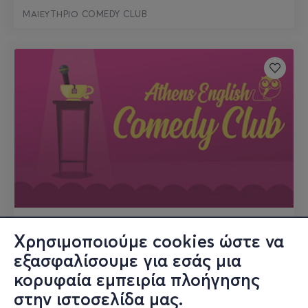
ΜΑΙΕΥΤΗΡΙΟ COMEDY CLUB
15 ΝΟΕΜΒΡΙΟΥ
Χρησιμοποιούμε cookies ώστε να
Athens English Comedy Club
εξασφαλίσουμε για εσάς μια
κορυφαία εμπειρία πλοήγησης
ΘΕΑΤΡΟ ELIART
στην ιστοσελίδα μας.