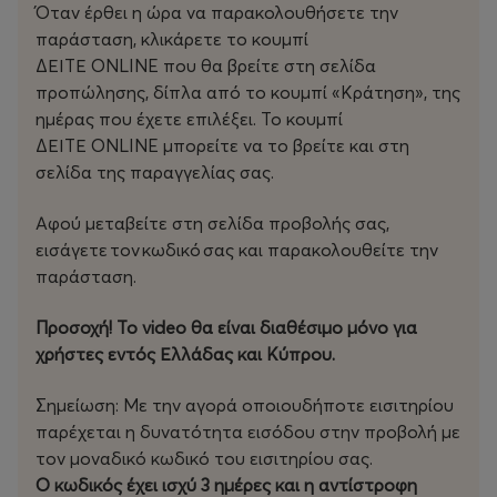
Όταν έρθει η ώρα να παρακολουθήσετε την
Οι σκηνές γυρίστηκαν με χρονολογική σειρά
παράσταση, κλικάρετε το κουμπί
προκειμένου να χτίσουν ένα κλίμα εμπιστοσύνης κι ένα
ΔΕΙΤΕ ONLINE που θα βρείτε στη σελίδα
πνεύμα ανταγωνισμού το οποίο οδήγησε τους
προπώλησης, δίπλα από το κουμπί «Κράτηση», της
χορευτές σε ακόμα πιο «ψυχωτικές» ερμηνείες .
ημέρας που έχετε επιλέξει. Το κουμπί
Αν και τα ναρκωτικά παίζουν ρόλο στην ταινία, αυτή τη
ΔΕΙΤΕ ONLINE μπορείτε να το βρείτε και στη
φορά δεν ήθελα να δείξω το πως επιδρούν στη νοητική
σελίδα της παραγγελίας σας.
μας αντίληψη αλλά, αντιθέτως, να μείνω στην
εξωτερική παρατήρηση των χαρακτήρων. Ένας άλλος
Αφού μεταβείτε στη σελίδα προβολής σας,
κανόνας ήταν να τελειώσω τα γυρίσματα γρήγορα με
εισάγετε τον κωδικό σας και παρακολουθείτε την
μεγάλα πλάνα, κάτι που μπόρεσα να πετύχω
παράσταση.
επιλέγοντας η ταινία να διαδραματίζεται σε έναν μόνο
χώρο. Έτσι, κατάφερα να ολοκληρώσω τα γυρίσματα σε
Προσοχή!
Το video θα είναι διαθέσιμο μόνο για
ένα δεκαπενθήμερο μέσα στον Φεβρουάριο του 2018 .
χρήστες εντός Ελλάδας και Κύπρου.
Βέβαια, είχαμε φροντίσει να προβάρουμε την πρώτη,
χορογραφημένη σκηνή με τους χορευτές μας. Και τους
Σημείωση:
Με την αγορά οποιουδήποτε εισιτηρίου
είχαμε βάλει να ακούσουν την μουσική που είχαμε ήδη
παρέχεται η δυνατότητα εισόδου στην προβολή με
διαλέξει για την ταινία ώστε να προετοιμαστούν για τις
τον μοναδικό κωδικό του εισιτηρίου σας.
υπόλοιπες χορευτικές σκηνές.
Ο κωδικός έχει ισχύ 3 ημέρες και η αντίστροφη