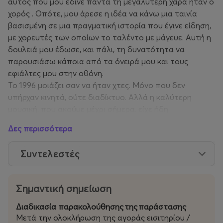
αυτός που μου έδινε πάντα τη μεγαλύτερη χαρά ήταν ο
χορός . Οπότε, μου άρεσε η ιδέα να κάνω μια ταινία
βασισμένη σε μια πραγματική ιστορία που έγινε είδηση,
με χορευτές των οποίων το ταλέντο με μάγευε. Αυτή η
δουλειά μου έδωσε, και πάλι, τη δυνατότητα να
παρουσιάσω κάποια από τα όνειρά μου και τους
εφιάλτες μου στην οθόνη.
Το 1996 μοιάζει σαν να ήταν χτες. Μόνο που δεν
υπήρχαν κινητά, ούτε διαδίκτυο. Αλλά η καλύτερη
μουσική, που ακούμε μέχρι σήμερα, είχε ήδη
κυκλοφορήσει .
Δες περισσότερα
ΠΩΣ;
Πάντα έβρισκα συναρπαστικές τις καταστάσεις όπου
Συντελεστές
το χάος και η αναρχία κυριαρχούσαν, είτε ήταν καβγάδες
στο δρόμο, είτε ήταν πάρτι στα οποία οι θαμώνες
έχαναν τον έλεγχο λόγω της υπερβολικής κατανάλωσης
Σημαντική σημείωση
αλκοόλ. Το ίδιο ισχύει και στα γυρίσματα των ταινιών
μου: με ευχαριστεί να μην έχω γράψει ή προετοιμάσει
Διαδικασία παρακολούθησης
της
παράστασης
τίποτα και να αφήνω τις καταστάσεις να εξελιχθούν
Μετά την ολοκλήρωση της αγοράς εισιτηρίου /