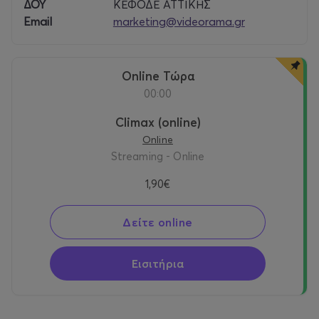
ΔΟΥ
ΚΕΦΟΔΕ ΑΤΤΙΚΗΣ
δικαιώματα για τα τραγούδια που ήθελα να
Email
marketing@videorama.gr
χρησιμοποιήσω. Δύο μήνες μετά, είχαμε τη χαρά να
παρουσιάσουμε αυτή την ταπεινή αναπαράσταση της
πραγματικότητας.
Online Τώρα
Θέλω να ευχαριστήσω αυτούς που μας έφτιαξαν και
00:00
που δεν υπάρχουν πια…
Ας αρχίσει το πάρτι!
Climax (online)
ΓΚΑΣΠΑΡ ΝΟΕ
Online
Streaming - Online
1,90€
Δείτε online
Εισιτήρια