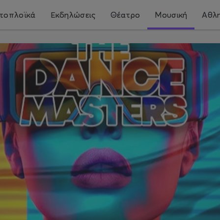
τοπλοϊκά
Εκδηλώσεις
Θέατρο
Μουσική
Αθλη