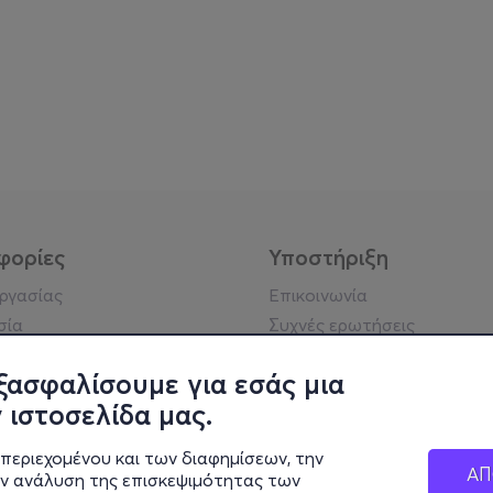
φορίες
Υποστήριξη
εργασίας
Επικοινωνία
σία
Συχνές ερωτήσεις
ήσης
Πράξη για τις ψηφιακές
Υπηρεσίες
ξασφαλίσουμε για εσάς μια
ή απορρήτου
Σύνδεση reseller
 ιστοσελίδα μας.
σημείωση
 κοινότητας
περιεχομένου και των διαφημίσεων, την
ΑΠ
ην ανάλυση της επισκεψιμότητας των