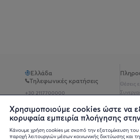
Ελλάδα
Πληρο
Τηλεφωνικές κρατήσεις
Θέσεις 
Συνεργα
+30 2117700000
Δευ - Παρ 10:00 - 18:00
Όροι χρ
Φυσικά σημεία
Χρησιμοποιούμε cookies ώστε να ε
Πολιτικ
κορυφαία εμπειρία πλοήγησης στην
Νομική 
Οδηγίες
Κάνουμε χρήση cookies με σκοπό την εξατομίκευση του 
Blog
παροχή λειτουργιών μέσων κοινωνικής δικτύωσης και τ