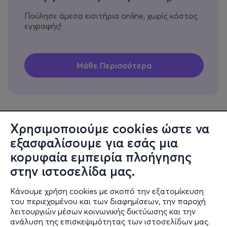
Πούλησε άμεσα εισιτήρια online, χωρίς κόστος
εγγραφής!
Χρησιμοποιούμε cookies ώστε να
εξασφαλίσουμε για εσάς μια
Πληροφορίες
κορυφαία εμπειρία πλοήγησης
Υποστήριξη
στην ιστοσελίδα μας.
Stay Connected
Κάνουμε χρήση cookies με σκοπό την εξατομίκευση
του περιεχομένου και των διαφημίσεων, την παροχή
λειτουργιών μέσων κοινωνικής δικτύωσης και την
ανάλυση της επισκεψιμότητας των ιστοσελίδων μας.
Mobile app