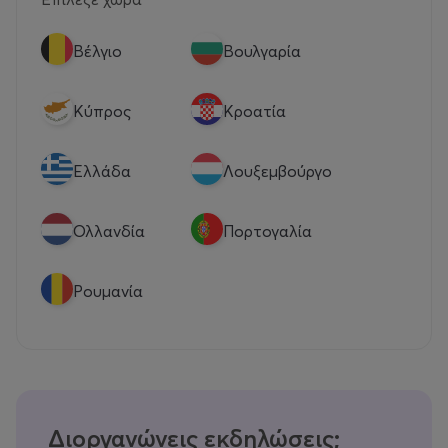
Βέλγιο
Βουλγαρία
Κύπρος
Κροατία
Eλλάδα
Λουξεμβούργο
Ολλανδία
Πορτογαλία
Ρουμανία
Διοργανώνεις εκδηλώσεις;