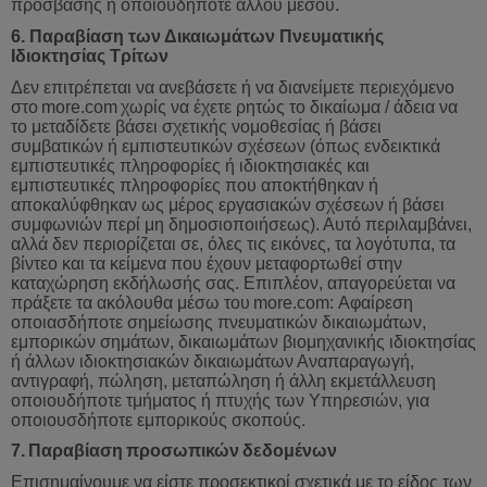
πρόσβασης ή οποιουδήποτε άλλου μέσου.
6. Παραβίαση των Δικαιωμάτων Πνευματικής
Ιδιοκτησίας Τρίτων
Δεν επιτρέπεται να ανεβάσετε ή να διανείμετε περιεχόμενο
στο
more
.
com
χωρίς
να
έχετε
ρητώς
το
δικαίωμα
/
άδεια
να
το
μεταδίδετε
βάσει
σχετικής
νομοθεσίας
ή
βάσει
συμβατικών
ή
εμπιστευτικών
σχέσεων
(
όπως
ενδεικτικά
εμπιστευτικές
πληροφορίες
ή
ιδιοκτησιακές
και
εμπιστευτικές
πληροφορίες
που
αποκτήθηκαν
ή
αποκαλύφθηκαν
ως
μέρος
εργασιακών
σχέσεων
ή
βάσει
συμφωνιών
περί
μη
δημοσιοποιήσεως
).
Αυτό
περιλαμβάνει
,
αλλά
δεν
περιορίζεται
σε
,
όλες
τις
εικόνες
,
τα
λογότυπα
,
τα
βίντεο
και
τα
κείμενα
που
έχουν
μεταφορτωθε
ί στην
καταχώρηση εκδήλωσής σας. Επιπλέον, απαγορεύεται να
πράξετε τα ακόλουθα μέσω του
more
.
com
:
Αφαίρεση
οποιασδήποτε
σημείωσης
πνευματικών
δικαιωμάτων
,
εμπορικών
σημάτων
,
δικαιωμάτων
βιομηχανικής
ιδιοκτησίας
ή
άλλων
ιδιοκτησιακών
δικαιωμάτων
Αναπαραγωγή
,
αντιγραφή
,
πώληση
,
μεταπώληση
ή
άλλη
εκμετάλλευση
οποιουδήποτε
τμήματος
ή
πτυχής
των
Υπηρεσιών
,
για
οποιουσδήποτε
εμπορικούς
σκοπούς
.
7.
Παραβίαση
προσωπικών
δεδομένων
Επισημαίνουμε να είστε προσεκτικοί σχετικά με το είδος των