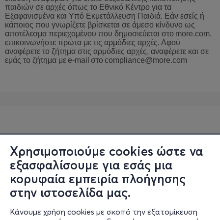
παιδιών σε αρχές όπως το Εθνικό Κέντρο για τα
Εξαφανισμένα και Υπό Εκμετάλλευση Παιδιά. Εάν εσείς ή
κάποιος που γνωρίζετε βρίσκεται σε άμεσο κίνδυνο ως
αποτέλεσμα περιεχομένου που δημοσιεύεται στο
more
.
com
,
επικοινωνήστε
πρώτα
με
τις
αρμόδιες
αρχές
.
Αφού
αναφέρετε
το
ζήτημα
στις
αρμόδιες
αρχές
,
αναφέρετε
και
σε
εμάς
το
ζήτημα
με
e
-
mail
στο
compliance
@
more
.
com
Χρησιμοποιούμε cookies ώστε να
εξασφαλίσουμε για εσάς μια
κορυφαία εμπειρία πλοήγησης
στην ιστοσελίδα μας.
Κάνουμε χρήση cookies με σκοπό την εξατομίκευση