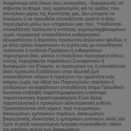
Αναμένουμε από όλους τους συνεργάτες - διοργανωτές να
σέβονται τα άτομα, τους οργανισμούς και τις ομάδες που
αποτελούν μέρος της Κοινότητας μας. Δεν μπορείτε να
διανέμετε ή να προωθείτε οποιοδήποτε γραπτό ή άλλο
περιεχόμενο μέσω των υπηρεσιών μας που:
Υποδύονται
οποιοδήποτε
πρόσωπο
ή
οντότητα
,
συμπεριλαμβανομένων
χωρίς
περιορισμό
οποιουδήποτε
κυβερνητικού
αξιωματούχου
ή
δημοσίου
προσώπου
Δηλώνουν
ψευδώς
ή
με
άλλο
τρόπο
παραποιούν
τη
σχέση
σας
με
οποιοδήποτε
πρόσωπο
ή
οντότητα
Προάγουν
ή
ενθαρρύνουν
περιεχό
μενο βίας, μίσους ή επικίνδυνο περιεχόμενο (όπως
επίσης περιγράφεται παραπάνω) Συκοφαντούν ή
δυσφημούν την Εταιρεία, το προσωπικό της ή οποιοδήποτε
άλλο πρόσωπο Εισβάλλουν στην ιδιωτική ζωή
οποιουδήποτε ατόμου ή περιέχουν την ομοιότητα ενός
ατόμου χωρίς την άδειά του Παρενοχλούν, απειλούν ή
επιδιώκουν να εκφοβίσουν οποιοδήποτε άτομο Προωθούν
δυνητικά επιβλαβή παραπληροφόρηση ή σκόπιμα
παραπλανητική παραπληροφόρηση Είναι δόλια,
παραπλανητικά ή προκαλούν αδικοπρακτική ευθύνη
Προστατεύονται από νόμους περί πνευματικών
δικαιωμάτων, εμπορικών σημάτων, δικαιωμάτων
βιομηχανικής ιδιοκτησίας ή εμπορικών μυστικών, εκτός εάν
έχετε τη ρητή προηγούμενη έγγραφη συγκατάθεση / άδεια
του κατόχου αυτών των δικαιωμάτων.