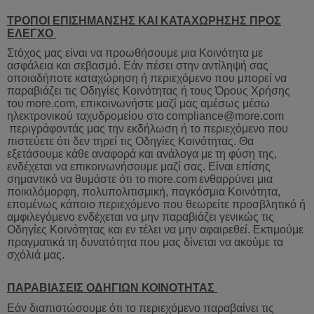
ΤΡΟΠΟΙ ΕΠΙΣΗΜΑΝΣΗΣ ΚΑΙ ΚΑΤΑΧΩΡΗΣΗΣ ΠΡΟΣ
ΕΛΕΓΧΟ
Στόχος μας είναι να προωθήσουμε μια Κοινότητα με
ασφάλεια και σεβασμό. Εάν πέσει στην αντίληψή σας
οποιαδήποτε καταχώρηση ή περιεχόμενο που μπορεί να
παραβιάζει τις Οδηγίες Κοινότητας ή τους Όρους Χρήσης
του
more
.
com
,
επικοινωνήστε
μαζί
μας
αμέσως
μέσω
ηλεκτρονικού
ταχυδρομείου
στο
compliance
@
more
.
com
περιγράφοντάς
μας
την
εκδήλωση
ή
το
περιεχόμενο
που
πιστεύετε
ότι
δεν
τηρεί
τις
Οδηγίες
Κοινότητας
.
Θα
εξετάσουμε
κάθε
αναφορά
και
ανάλογα
με
τη
φύση
της
,
ενδέχεται
να
επικοινωνήσουμε
μαζί
σας
.
Είναι
επίσης
σημαντ
ικό να θυμάστε ότι το
more
.
com
ενθαρρύνει
μια
ποικιλόμορφη
,
πολυπολιτισμική
,
παγκόσμια
Κοινότητα
,
επομένως
κάποιο
περιεχόμενο
που
θεωρείτε
προσβλητικό
ή
αμφιλεγόμενο
ενδέχεται
να
μην
παραβιάζει
γενικώς
τις
Οδηγίες
Κοινότητας
και
εν
τέλει
να
μην
αφαιρεθεί
.
Εκτιμούμε
πραγματικά
τη
δυνατότητα
που
μας
δίνεται
να
ακούμε
τα
σχόλιά
μας
.
ΠΑΡΑΒΙΑΣΕΙΣ ΟΔΗΓΙΩΝ ΚΟΙΝΟΤΗΤΑΣ
Εάν διαπιστώσουμε ότι το περιεχόμενο παραβαίνει τις