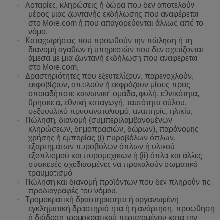
·
Λοταρίες, κληρώσεις ή δώρα που δεν αποτελούν
μέρος μιας ζωντανής εκδήλωσης που αναφέρεται
στο
More
.
com
ή
που
απαγορεύονται
άλλως
από
το
νόμο,
·
Καταχωρήσεις
που
προωθούν
την
πώληση
ή
τη
διανομή
αγαθών
ή
υπηρεσιών
που
δεν
σχετίζονται
άμεσα
με
μια
ζωντανή
εκδήλωση
π
ου αναφέρεται
στο
More
.
com
,
·
Δραστηριότητες
που
εξευτελίζουν
,
παρενοχλούν
,
εκφοβίζουν
,
απειλούν
ή
εκφράζουν
μίσος
προς
οποιαδήποτε
κοινωνική
ομάδα
,
φυλή
,
εθνικότητα
,
θρησκεία
,
εθνική
καταγωγή
,
ταυτότητα
φύλου
,
σεξουαλικό
προσανατολισμό
,
αναπηρία
,
ηλικία
,
·
Πώληση
,
διανομή
(
συμπεριλαμβανομένων
κληρώσεων
,
δημοπρασιών
,
δώρων
),
παράνομης
χρήσης
ή
εμπορίας
(
i
)
πυροβόλων
όπλων
,
εξαρτημάτων
πυροβόλων
όπλων
ή
υλικού
εξοπλισμού
και
πυρομαχικών
ή
(
ii
)
όπλα
και
άλλες
συσκευές
σχεδιασμένες
να
προκαλούν
σωματικό
τραυματισμό
·
Πώληση και διανομή προϊόντων που δεν πληρούν τις
προδιαγραφές του νόμου,
·
Τρομοκρατική δραστηριότητα ή οργανωμένη
εγκληματική δραστηριότητα ή η ανάρτηση, προώθηση
ή διάδοση τρομοκρατικού περιεχομένου κατά την