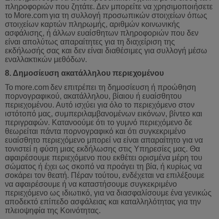
πληροφοριών που ζητάτε. Δεν μπορείτε να χρησιμοποιήσετε
το
More
.
com
για
τη
συλλογή
προσωπικών
στοιχείων
όπως
στοιχείων
καρτών
πληρωμής
,
αριθμών
κοινωνικής
ασφάλισης
,
ή
άλλων
ευαίσθητων
πληροφοριών
που
δεν
είναι
απολύτως
απαραίτητες
για
τη
διαχείριση
της
εκδήλωσής
σας
και
δεν
είναι
διαθέσιμες
για
συλλογή
μέσω
εναλλακτικών
μεθόδων
.
8.
Δημοσίευση
ακατάλληλου
περιεχομένου
Το
more
.
com
δεν
επιτρέπει
τη
δημοσίευση
ή
προώθηση
πορνογραφικού
,
ακατάλληλου
,
βίαιου
ή
ευαίσθητου
περιεχομένου
.
Αυτό
ισχύει
για
όλο
το
περιεχόμενο
στον
ιστότοπό
μας
,
συμπεριλαμβανομένων
εικόνων
,
βίντεο
και
περιγραφών
.
Κατανοούμε
ότι
το
γυμνό
περιεχόμενο
δε
θεωρείται
πάντα
πορνογραφικό
και
ότι
συγκεκριμένο
ευαίσθητο
περιεχόμενο
μπορεί
να
είναι
απαραίτητο
για
να
τονιστεί
η
φύση
μιας
εκδήλωσης
στις
Υπηρεσίες
μας
.
Θα
αφαιρέσουμε
περιεχόμενο
που
εκθέτει
ορισμένα
μέρη
του
σώματος
ή
έχει
ως
σκοπό
να
προάγει
τη
βί
α, ή κυρίως να
σοκάρει τον θεατή. Πέραν τούτου, ενδέχεται να επιλέξουμε
να αφαιρέσουμε ή να καταστήσουμε συγκεκριμένο
περιεχόμενο ως ιδιωτικό, για να διασφαλίσουμε ένα γενικώς
αποδεκτό επίπεδο ασφάλειας και καταλληλότητας για την
πλειοψηφία της Κοινότητας.