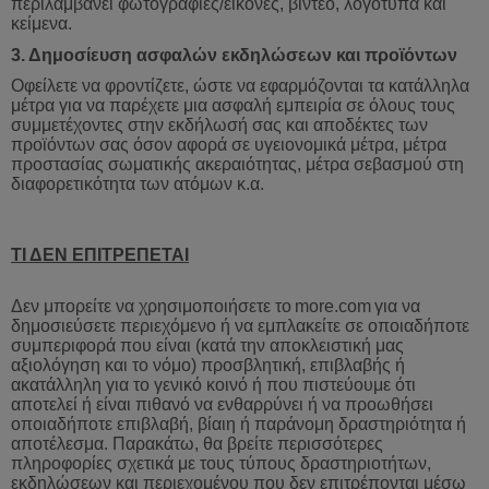
περιλαμβάνει φωτογραφίες/εικόνες, βίντεο, λογότυπα και
κείμενα.
3.
Δημοσίευση
ασφαλών
εκδηλώσεων
και
προϊόντων
Οφείλετε να φροντίζετε, ώστε να εφαρμόζονται τα κατάλληλα
μέτρα για να παρέχετε μια ασφαλή εμπειρία σε όλους τους
συμμετέχοντες στην εκδήλωσή σας και αποδέκτες των
προϊόντων σας όσον αφορά σε υγειονομικά μέτρα, μέτρα
προστασίας σωματικής ακεραιότητας, μέτρα σεβασμού στη
διαφορετικότητα των ατόμων κ.α.
ΤΙ ΔΕΝ ΕΠΙΤΡΕΠΕΤΑΙ
Δεν μπορείτε να χρησιμοποιήσετε το
more
.
com
για
να
δημοσιεύσετε
περιεχόμενο
ή
να
εμπλακείτε
σε
οποιαδήποτε
συμπεριφορά
που
είναι
(
κατά
την
αποκλειστική
μας
αξιολόγηση
και
το
νόμο
)
προσβλητική
,
επιβλαβής
ή
ακατάλληλη
για
το
γενικό
κοινό
ή
που
πιστεύουμε
ότι
αποτελεί
ή
είναι
πιθανό
να
ενθαρρύνει
ή
να
προωθήσει
οποιαδήποτε
επιβλαβή
,
βίαιη
ή
παράνομη
δραστηριότητα
ή
αποτέλεσμα
.
Παρακάτω
,
θα
βρείτε
περισσότερες
πληροφορίες
σχετικά
με
τους
τύπους
δραστηριοτήτων
,
εκδηλώσεων
και
περιεχομένου
που
δεν
επιτρέπονται
μέ
σω