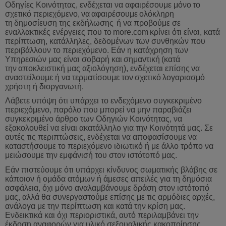
Οδηγίες Κοινότητας, ενδέχεται να αφαιρέσουμε μόνο
το
σχετικό
περιεχόμενο
,
να
αφαιρέσουμε
ολόκληρη
τη
δημοσίευση
της
εκδήλωσης
ή
να
προβούμε
σε
εναλλακτικές
ενέργειες
που
το
more
.
com
κρίνει
ότι
είναι
,
κατά
περίπτωση
,
κατάλληλες
,
δεδομένων
των
συνθηκών
που
περιβάλλουν
το
περιεχόμενο
.
Εάν
η
κατάχρηση
των
Υπηρεσιών
μας
είναι
σοβαρή
και
σημαντική
(
κατά
την
αποκλειστική
μας
αξιολόγηση
),
ενδέχεται
επίσης
να
αναστείλουμε
ή
να
τερματίσουμε
τον
σχετικό
λογαριασμό
χ
ρήστη ή διοργανωτή.
Λάβετε υπόψη ότι υπάρχει το ενδεχόμενο συγκεκριμένο
περιεχόμενο, παρόλο που μπορεί να μην παραβιάζει
συγκεκριμένο άρθρο των Οδηγιών Κοινότητας, να
εξακολουθεί να είναι ακατάλληλο για την Κοινότητά μας. Σε
αυτές τις περιπτώσεις, ενδέχεται να αποφασίσουμε να
καταστήσουμε το περιεχόμενο ιδιωτικό ή με άλλο τρόπο να
μειώσουμε την εμφάνισή του στον ιστότοπό μας.
Εάν πιστεύουμε ότι υπάρχει κίνδυνος σωματικής βλάβης σε
κάποιον ή ομάδα ατόμων ή άμεσες απειλές για τη δημόσια
ασφάλεια, όχι μόνο αναλαμβάνουμε δράση στον ιστότοπό
μας, αλλά θα συνεργαστούμε επίσης με τις αρμόδιες αρχές,
ανάλογα με την περίπτωση και κατά την κρίση μας.
Ενδεικτικά και όχι περιοριστικά, αυτό περιλαμβάνει την
έκδοση αναφορών για υλικό σεξουαλικής κακοποίησης