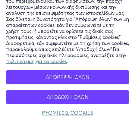
του περιεχομένου και των διαφημίσεων, την παροχή
λειτουργιών μέσων κοινωνικής δικτύωσης και την
ανάλυση της επισκεψιμότητας των ιστοσελίδων μας.
Σας δίνεται η δυνατότητα για "Απόρριψη όλων" των μη
Πληροφορίες
απαραίτητων cookies, εάν δεν συμφωνείτε με τη
χρήση τους, ή μπορείτε να ορίσετε τις δικές σας
Υποστήριξη
προτιμήσεις, κάνοντας κλικ στο "Ρυθμίσεις cookies".
Διαφορετικά, εάν συμφωνείτε με τη χρήση των cookies,
Stay Connected
παρακαλούμε όπως επιλέξετε "Αποδοχή όλων".Για
περισσότερες σχετικές πληροφορίες, ανατρέξτε στην
πολιτική μας για τα cookies
.
Mobile app
ΑΠΟΡΡΙΨΗ ΟΛΩΝ
ΑΠΟΔΟΧΗ ΟΛΩΝ
Ελλάδα
Τηλεφωνικές κρατήσεις
ΡΥΘΜΙΣΕΙΣ COOKIES
+30 2117700000
Δευ - Παρ 10:00 - 18:00
Φυσικά σημεία