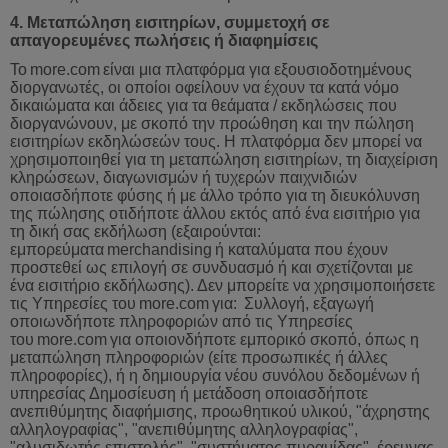
4. Μεταπώληση εισιτηρίων, συμμετοχή σε
απαγορευμένες πωλήσεις ή διαφημίσεις
Το
more
.
com
είναι
μια
πλατφόρμα
για
εξουσιοδοτημένους
διοργανωτές
,
οι
οποίοι
οφείλουν
να
έχουν
τα
κατά
νόμο
δικαιώματα
και
άδειες
για
τα
θεάματα
/
εκδηλώσεις
που
διοργανώνουν
,
με
σκοπό
την
προώθηση
και
την
πώληση
εισιτηρίων
εκδηλώσεών
τους
.
Η
πλατφόρμα
δεν
μπορεί
να
χρησιμοποιηθεί
για
τη
μεταπώληση
εισιτηρίων
,
τη
διαχείριση
κληρώσεων
,
διαγωνισμών
ή
τυχερών
παιχνιδιών
οποιασδήποτε
φύσης
ή
με
άλλο
τρόπο
για
τη
διευκόλυνση
της
πώλησης
οτιδήποτε
άλλου
εκτός
από
ένα
εισιτήριο
για
τη
δική
σας
εκδήλωση
(
εξαιρούντα
ι:
εμπορεύματα
merchandising
ή
καταλύματα
που
έχουν
προστεθεί
ως
επιλογή
σε
συνδυασμό
ή
και
σχετίζονται
με
ένα
εισιτήριο
εκδήλωσης
).
Δεν
μπορείτε
να
χρησιμοποιήσετε
τις
Υπηρεσίες
του
more
.
com
για
:
Συλλογή
,
εξαγωγή
οποιωνδήποτε
πληροφοριών
από
τις
Υπηρεσίες
του
more
.
com
για
οποιονδήποτε
εμπορικό
σκοπό
,
όπως
η
μεταπώληση
πληροφοριών
(
είτε
προσωπικές
ή
άλλες
πληροφορίες
),
ή
η
δημιουργία
νέου
συνόλου
δεδομένων
ή
υπηρεσίας
Δημοσίευση
ή
μετάδοση
οποιασδήποτε
ανεπιθύμητης
διαφήμισης
,
προωθητικού
υλικού
, "
άχρη
στης
αλληλογραφίας", "ανεπιθύμητης αλληλογραφίας",
"αλυσιδωτής επιστολής", "συστήματος πυραμίδας", έρευνας,