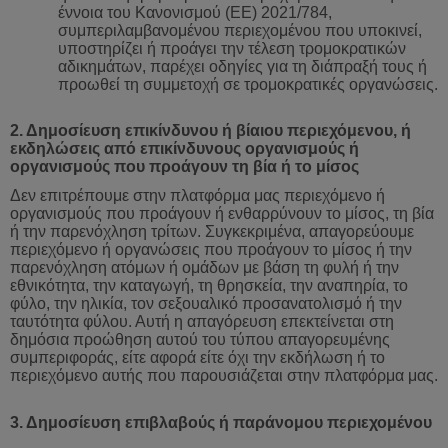
έννοια του Κανονισμού (ΕΕ) 2021/784,
συμπεριλαμβανομένου περιεχομένου που υποκινεί,
υποστηρίζει ή προάγει την τέλεση τρομοκρατικών
αδικημάτων, παρέχει οδηγίες για τη διάπραξή τους ή
προωθεί τη συμμετοχή σε τρομοκρατικές οργανώσεις.
2. Δημοσίευση επικίνδυνου ή βίαιου περιεχόμενου, ή
εκδηλώσεις από επικίνδυνους οργανισμούς ή
οργανισμούς που προάγουν τη βία ή το μίσος
Δεν επιτρέπουμε στην πλατφόρμα μας περιεχόμενο ή
οργανισμούς που προάγουν ή ενθαρρύνουν το μίσος, τη βία
ή την παρενόχληση τρίτων. Συγκεκριμένα, απαγορεύουμε
περιεχόμενο ή οργανώσεις που προάγουν το μίσος ή την
παρενόχληση ατόμων ή ομάδων με βάση τη φυλή ή την
εθνικότητα, την καταγωγή, τη θρησκεία, την αναπηρία, το
φύλο, την ηλικία, τον σεξουαλικό προσανατολισμό ή την
ταυτότητα φύλου. Αυτή η απαγόρευση επεκτείνεται στη
δημόσια προώθηση αυτού του τύπου απαγορευμένης
συμπεριφοράς, είτε αφορά είτε όχι την εκδήλωση ή το
περιεχόμενο αυτής που παρουσιάζεται στην πλατφόρμα μας.
3. Δημοσίευση επιβλαβούς ή παράνομου περιεχομένου