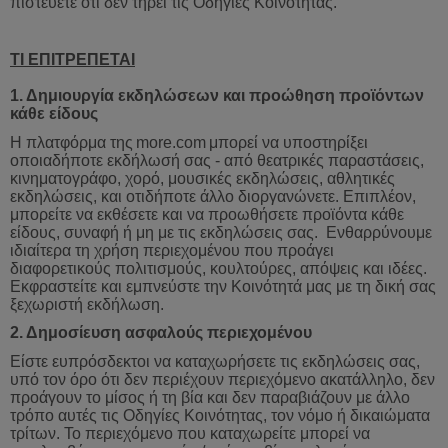
πιστεύετε ότι δεν τηρεί τις Οδηγίες Κοινότητας.
ΤΙ ΕΠΙΤΡΕΠΕΤΑΙ
1.
Δημιουργία
εκδηλώσεων
και
προώθηση
προϊόντων
κάθε
είδους
Η πλατφόρμα της
more
.
com
μπορεί
να
υποστηρίξει
οποιαδήποτε
εκδήλωσή
σας
-
από
θεατρικές
παραστάσεις
,
κινηματογράφο
,
χορό
,
μουσικές
εκδηλώσεις
,
αθλητικές
εκδηλώσεις
,
και
οτιδήποτε
άλλο
διοργανώνετε
.
Επιπλέον
,
μπορείτε
να
εκθέσετε
και
να
προωθήσετε
προϊόντα
κάθε
είδους
,
συναφή
ή
μη
με
τις
εκδηλώσεις
σας
.
Ενθαρρύνουμε
ιδιαίτερα
τη
χρήση
περιεχομένου
που
προάγει
διαφορετικούς
πολιτισμούς
,
κουλτούρες
,
απόψεις
και
ιδέες
.
Εκφραστείτε
και
εμπνεύστε
την
Κοινότητά
μας
με
τη
δική
σας
ξεχωριστή
εκδήλωση
.
2.
Δημοσίευση
ασφαλούς
περιεχομένου
Είστε ευπρόσδεκτοι να καταχωρήσετε τις εκδηλώσεις σας,
υπό τον όρο ότι δεν περιέχουν περιεχόμενο ακατάλληλο, δεν
προάγουν το μίσος ή τη βία και δεν παραβιάζουν με άλλο
τρόπο αυτές τις Οδηγίες Κοινότητας, τον νόμο ή δικαιώματα
τρίτων. Το περιεχόμενο που καταχωρείτε μπορεί να