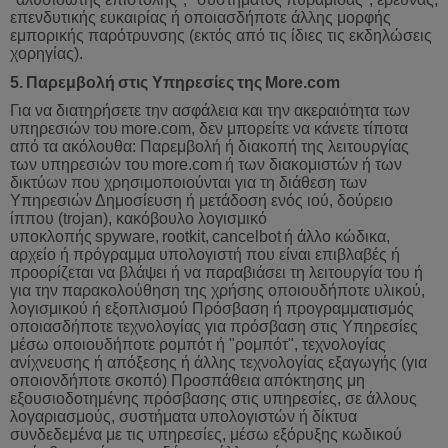
επενδυτικής ευκαιρίας ή οποιασδήποτε άλλης μορφής
εμπορικής παρότρυνσης (εκτός από τις ίδιες τις εκδηλώσεις
χορηγίας).
5.
Παρεμβολή
στις
Υπηρεσίες
της
More
.
com
Για να διατηρήσετε την ασφάλεια και την ακεραιότητα των
υπηρεσιών του
more
.
com
,
δεν
μπορείτε
να
κάνετε
τίποτα
από
τα
ακόλουθα
:
Παρεμβολή
ή
διακοπή
της
λειτουργίας
των
υπηρεσιών
του
more
.
com
ή
των
διακομιστών
ή
των
δικτύων
που
χρησιμοποιούνται
για
τη
διάθεση
των
Υπηρεσιών
Δημοσίευση
ή
μετάδοση
ενός
ιού
,
δούρειο
ίππου
(
trojan
),
κακόβουλο
λογισμικό
υποκλοπής
spyware
,
rootkit
,
cancelbot
ή
άλλο
κώδικα
,
αρχείο
ή
πρόγραμμα
υπολογιστή
που
είναι
επιβλαβές
ή
προορίζεται
να
βλάψει
ή
να
παραβιάσει
τη
λειτουργία
του
ή
γ
ια την παρακολούθηση της χρήσης οποιουδήποτε υλικού,
λογισμικού ή εξοπλισμού Πρόσβαση ή προγραμματισμός
οποιασδήποτε τεχνολογίας για πρόσβαση στις Υπηρεσίες
μέσω οποιουδήποτε ρομπότ ή "ρομπότ", τεχνολογίας
ανίχνευσης ή απόξεσης ή άλλης τεχνολογίας εξαγωγής (για
οποιονδήποτε σκοπό) Προσπάθεια απόκτησης μη
εξουσιοδοτημένης πρόσβασης στις υπηρεσίες, σε άλλους
λογαριασμούς, συστήματα υπολογιστών ή δίκτυα
συνδεδεμένα με τις υπηρεσίες, μέσω εξόρυξης κωδικού