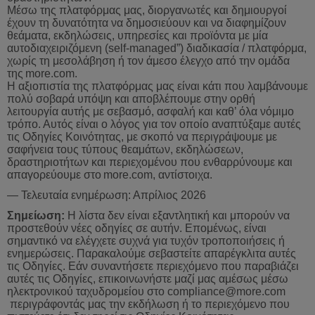
Μέσω της πλατφόρμας μας, διοργανωτές και δημιουργοί
έχουν τη δυνατότητα να δημοσιεύουν και να διαφημίζουν
θεάματα, εκδηλώσεις, υπηρεσίες και προϊόντα με μία
αυτοδιαχειριζόμενη (
self
-
managed
”) διαδικασία / πλατφόρμα,
χωρίς τη μεσολάβηση ή τον άμεσο έλεγχο από την ομάδα
της
more
.
com
.
Η
αξιοπιστία
της
πλατφόρμας
μας
είναι
κάτι
που
λαμβάνουμε
πολύ
σο
βαρά υπόψη και αποβλέπουμε στην ορθή
λειτουργία αυτής με σεβασμό, ασφαλή και καθ’ όλα νόμιμο
τρόπο. Αυτός είναι ο λόγος για τον οποίο αναπτύξαμε αυτές
τις Οδηγίες Κοινότητας, με σκοπό να περιγράψουμε με
σαφήνεια τους τύπους θεαμάτων, εκδηλώσεων,
δραστηριοτήτων και περιεχομένου που ενθαρρύνουμε και
απαγορεύουμε στο
more
.
com
,
αντίστοιχα
.
—
Τελευταία
ενημέρωση
:
Απρίλιος 2026
Σημείωση:
Η λίστα δεν είναι εξαντλητική και μπορούν να
προστεθούν νέες οδηγίες σε αυτήν. Επομένως, είναι
σημαντικό να ελέγχετε συχνά για τυχόν τροποποιήσεις ή
ενημερώσεις. Παρακαλούμε σεβαστείτε απαρέγκλιτα αυτές
τις Οδηγίες. Εάν συναντήσετε περιεχόμενο που παραβιάζει
αυτές τις Οδηγίες, επικοινωνήστε μαζί μας αμέσως μέσω
ηλεκτρονικού ταχυδρομείου στο
compliance
@
more
.
com
περιγράφοντάς μας την εκδήλωση ή το περιεχόμενο που