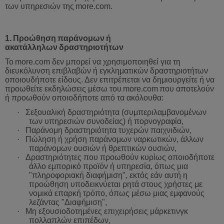
των υπηρεσιών της
more
.
com
.
1.
Προώθηση
παράνομων
ή
ακατάλληλων
δραστηριοτήτων
Το
more
.
com
δεν
μπορεί
να
χρησιμοποιηθεί
για
τη
διευκόλυνση
επιβλαβών
ή
εγκληματικών
δραστηριοτήτων
οποιουδήποτε
είδους
.
Δεν
επιτρέπεται
να
δημιουργείτε
ή
να
προωθείτε
εκδηλώσεις
μέσω
του
more
.
com
που
αποτελούν
ή
προωθούν
οποιοδήποτε
από
τα
ακόλουθα
:
·
Σεξουαλική
δραστηριότητα
(
συμπεριλαμβανομένων
των
υπηρεσιών
συνοδείας
)
ή
πορνογραφία,
·
Παράνομη
δραστηριότητα
τυχερών
παιχνιδιών,
·
Πώληση
ή
χρήση
παράνομων
ναρκωτικών
,
άλλων
παράνομων
ουσιών
ή
θρεπτικών
ουσιών,
·
Δραστηριότητες
που
προωθούν
κυρίως
οποιοδήποτε
άλλο
εμπ
ορικό προϊόν ή υπηρεσία, όπως μια
"πληροφοριακή διαφήμιση", εκτός εάν αυτή η
προώθηση υποδεικνύεται ρητά στους χρήστες με
νομικά επαρκή τρόπο, όπως μέσω μιας εμφανούς
λεζάντας "Διαφήμιση",
·
Μη εξουσιοδοτημένες επιχειρήσεις μάρκετινγκ
πολλαπλών επιπέδων,