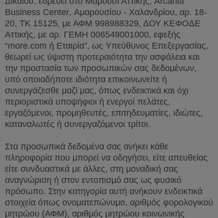
Δικαίου, εδρεύει στο Μαρούσι Αττικής,
Arcania
Business
Center
, Αμαρουσίου - Χαλανδρίου, αρ. 18-
20,
TK
15125, με ΑΦΜ 998988329, ΔΟΥ ΚΕΦΟΔΕ
Αττικής, με αρ. ΓΕΜΗ 006549001000, εφεξής
“
more
.
com
ή
E
ταιρία”, ως Υπεύθυνος Επεξεργασίας,
θεωρεί ως ύψιστη προτεραιότητα την ασφάλεια και
την προστασία των προσωπικών σας δεδομένων,
υπό οποιαδήποτε ιδιότητα επικοινωνείτε ή
συνεργάζεσθε μαζί μας, όπως ενδεικτικά και όχι
περιοριστικά υποψήφιοι ή ενεργοί πελάτες,
εργαζόμενοι, προμηθευτές, επιτηδευματίες, ιδιώτες,
καταναλωτές ή συνεργαζόμενοι τρίτοι.
Στα προσωπικά δεδομένα σας ανήκει κάθε
πληροφορία που μπορεί να οδηγήσει, είτε απευθείας
είτε συνδυαστικά με άλλες, στη μοναδική σας
αναγνώριση ή στον εντοπισμό σας ως φυσικό
πρόσωπο. Στην κατηγορία αυτή ανήκουν ενδεικτικά
στοιχεία όπως ονοματεπώνυμο, αριθμός φορολογικού
μητρώου (ΑΦΜ), αριθμός μητρώου κοινωνικής