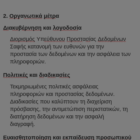
2.
Οργ
α
νωτικά
μέτρ
α
Δι
α
κυ
β
έρνηση
και
λογοδοσί
α
Διορισμός
Υπ
εύθυνου
Προστ
α
σί
ας
Δεδομένων
Σαφής κατανομή των ευθυνών για την
προστασία των δεδομένων και την ασφάλεια των
πληροφοριών.
Πολιτικές
και
δι
α
δικ
α
σίες
Τεκμηριωμένες πολιτικές ασφάλειας
πληροφοριών και προστασίας δεδομένων.
Διαδικασίες που καλύπτουν τη διαχείριση
πρόσβασης, την αντιμετώπιση περιστατικών, τη
διατήρηση δεδομένων και την ασφαλή
διαγραφή.
Ευ
α
ισθητο
π
οίηση
και
εκ
πα
ίδευση
π
ροσω
π
ικού