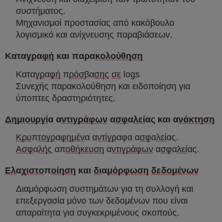
συστήματος.
Μηχανισμοί προστασίας από κακόβουλο
λογισμικό και ανίχνευσης παραβιάσεων.
Κατα
γρ
α
φή
και παρα
κολούθηση
Κατα
γρ
α
φή
π
ρόσ
βα
σης
σε
logs
Συνεχής παρακολούθηση και ειδοποίηση για
ύποπτες δραστηριότητες.
Δημιουργί
α α
ντιγράφων
α
σφ
α
λεί
ας και α
νάκτηση
Κρυ
π
τογρ
α
φημέν
α α
ντίγρ
αφα α
σφ
α
λεί
ας.
Ασφ
α
λής
απ
οθήκευση
α
ντιγράφων
α
σφ
α
λεί
ας.
Ελ
α
χιστο
π
οίηση
και
δι
α
μόρφωση
δεδομένων
Διαμόρφωση συστημάτων για τη συλλογή και
επεξεργασία μόνο των δεδομένων που είναι
απαραίτητα για συγκεκριμένους σκοπούς.