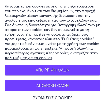
μετάδοση οποιωνδήποτε μηνυμάτων που
Κάνουμε χρήση cookies με σκοπό την εξατομίκευση
παραβιάζουν την παρούσα πολιτική.
του περιεχομένου και των διαφημίσεων, την παροχή
λειτουργιών μέσων κοινωνικής δικτύωσης και την
ανάλυση της επισκεψιμότητας των ιστοσελίδων μας.
12. Τα δικαιώματα προστασίας των δεδομένων
Σας δίνεται η δυνατότητα για "Απόρριψη όλων" των μη
σας
απαραίτητων cookies, εάν δεν συμφωνείτε με τη
χρήση τους, ή μπορείτε να ορίσετε τις δικές σας
Έχετε τα ακόλουθα δικαιώματα όσον αφορά τα
προτιμήσεις, κάνοντας κλικ στο "Ρυθμίσεις cookies".
Διαφορετικά, εάν συμφωνείτε με τη χρήση των cookies,
δεδομένα προσωπικού χαρακτήρα που διατηρούμε
παρακαλούμε όπως επιλέξετε "Αποδοχή όλων".Για
για εσάς:
περισσότερες σχετικές πληροφορίες, ανατρέξτε στην
πολιτική μας για τα cookies
.
1. Να έχετε πρόσβαση στα δεδομένα προσωπικού
χαρακτήρα σας. Αυτό σας δίνει τη δυνατότητα π.χ. να
ΑΠΟΡΡΙΨΗ ΟΛΩΝ
λάβετε ένα αντίγραφο των δεδομένων προσωπικού
χαρακτήρα που διατηρούμε για εσάς και να ελέγξετε
ότι τα επεξεργαζόμαστε νόμιμα. Για να λάβετε το
ΑΠΟΔΟΧΗ ΟΛΩΝ
σχετικό αντίγραφο μπορείτε να απευθυνθείτε στον
Υπεύθυνο Προστασίας Δεδομένων της
more
.
com
στο
ΡΥΘΜΙΣΕΙΣ COOKIES
τηλέφωνο 2117609105 ή στην ηλεκτρονική διεύθυνση
dpo
@
more
.
com