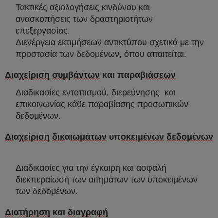
Τακτικές αξιολογήσεις κινδύνου και
ανασκοπήσεις των δραστηριοτήτων
επεξεργασίας.
Διενέργεια εκτιμήσεων αντικτύπου σχετικά με την
προστασία των δεδομένων, όπου απαιτείται.
Δι
α
χείριση
συμ
β
άντων
και παραβ
ιάσεων
Διαδικασίες εντοπισμού, διερεύνησης και
επικοινωνίας κάθε παραβίασης προσωπικών
δεδομένων.
Δι
α
χείριση
δικ
α
ιωμάτων
υπ
οκειμένων
δεδομένων
Διαδικασίες για την έγκαιρη και ασφαλή
διεκπεραίωση των αιτημάτων των υποκειμένων
των δεδομένων.
Δι
α
τήρηση
και
δι
α
γρ
α
φή