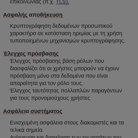
επικοινωνίας (π.χ.
TLS
).
Ασφ
α
λής
απ
οθήκευση
Κρυπτογράφηση δεδομένων προσωπικού
χαρακτήρα σε κατάσταση ηρεμίας με τη χρήση
τυποποιημένων μηχανισμών κρυπτογράφησης.
Έλεγχος
π
ρόσ
βα
σης
Έλεγχος πρόσβασης βάση ρόλων που
διασφαλίζει ότι οι χρήστες μπορούν να έχουν
πρόσβαση μόνο στα δεδομένα που είναι
απαραίτητα για τον ρόλο τους.
Έλεγχος ταυτότητας πολλαπλών παραγόντων
για τους προνομιούχους χρήστες
Ασφάλει
α
συστήμ
α
τος
Ενισχυμένη ασφάλεια στους διακομιστές και τα
τελικά σημεία.
Ανίχνευση και διαχείριση των τρωτοτήτων του