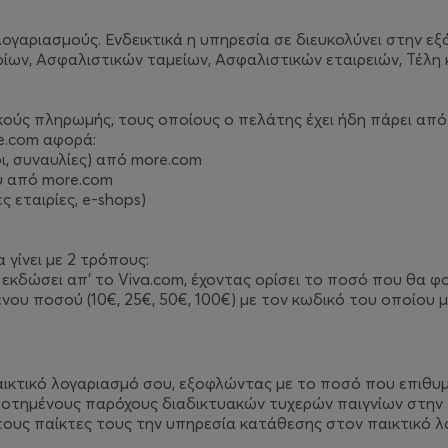
ογαριασμούς. Ενδεικτικά η υπηρεσία σε διευκολύνει στην εξ
ίων, Ασφαλιστικών ταμείων, Ασφαλιστικών εταιρειών, Τέλη 
ούς πληρωμής, τους οποίους ο πελάτης έχει ήδη πάρει από
e.com αφορά:
ι, συναυλίες) από more.com
υ από more.com
 εταιρίες, e-shops)
 γίνει με 2 τρόπους:
κδώσει απ’ το Viva.com, έχοντας ορίσει το ποσό που θα φο
υ ποσού (10€, 25€, 50€, 100€) με τον κωδικό του οποίου μ
αικτικό λογαριασμό σου, εξοφλώντας με το ποσό που επιθυμε
οδοτημένους παρόχους διαδικτυακών τυχερών παιγνίων στην 
ους παίκτες τους την υπηρεσία κατάθεσης στον παικτικό λ