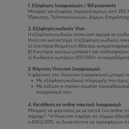
1. Εξόφληση λογαριασμών / Bill payments
Μπορείς να εξοφλείς περισσότερους από 350 λ
Ύδρευσης, Τηλεπικοινωνιών, Δήμων, Επιμελητηρ
2. Εξόφληση κωδικών Viva
Η εξόφληση κωδικών more.com αφορά σε κωδικ
Viva.com κατάστημα. Η εξόφληση κωδικού mor
α) Εισιτήρια θεαμάτων (θέατρα, κινηματογράφο
β) Εισιτήρια αγώνων μπάσκετ και ποδοσφαίρο
γ) Κωδικούς εμπόρων (100.000+ συνεργαζόμενες
3. Φόρτιση Viva.com λογαριασμού
Η φόρτιση του Viva.com λογαριασμού μπορεί να
Mε εξόφληση κωδικού πληρωμής που έχεις ε
Mε έκδοση e-money voucher προκαθορισμένο
λογαριασμό σου.
4. Κατάθεση σε online παικτικό λογαριασμό
Μπορείς να φορτίσεις με μετρητά τον online π
πάροχο*. *Η Viva.com παρέχει σε νόμιμα αδει
ν.4002/2011, τη δυνατότητα να προσφέρουν στ