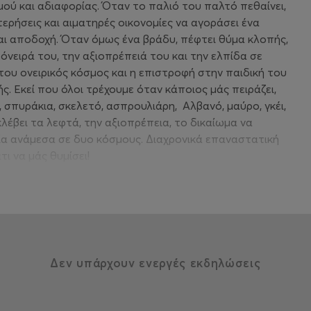
μού και αδιαφορίας. Όταν το παλιό του παλτό πεθαίνει,
ερήσεις και αιματηρές οικονομίες να αγοράσει ένα
και αποδοχή. Όταν όμως ένα βράδυ, πέφτει θύμα κλοπής,
 όνειρά του, την αξιοπρέπειά του και την ελπίδα σε
του ονειρικός κόσμος και η επιστροφή στην παιδική του
ής. Εκεί που όλοι τρέχουμε όταν κάποιος μάς πειράζει,
, σπυράκια, σκελετό, ασπρουλιάρη, Αλβανό, μαύρο, γκέι,
κλέβει τα λεφτά, την αξιοπρέπεια, το δικαίωμα να
α ανάμεσα σε δυο κόσμους. Διαχρονικά επαναστατική
τι να μάς θυμίσει!
δεν συγχώρεσε ποτέ!
υ δασκάλου μου, Δημήτρη Ήμελλου, που τόσα πολλά
Δεν υπάρχουν ενεργές εκδηλώσεις
ου.