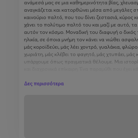
ανάμεσά μας σε μια καθημερινότητα βίας, χλευασ
αναγκάζεται και κατορθώνει μέσα από μεγάλες στ
καινούριο παλτό, που του δίνει ζεστασιά, κύρος 
χάνει το πολύτιμο παλτό του και μαζί με αυτό, τα
αυτόν τον κόσμο. Μοναδική του διαφυγή ο δικός 
ηλικία, σε όποια μνήμη τον κάνει να νιώθει ασφαλ
μάς κοροϊδεύει, μάς λέει χοντρό, γυαλάκια, φλώρο
χωριάτη, μάς κλέβει το φαγητό, μάς χτυπάει, μάς 
υπάρχουμε όπως πραγματικά θέλουμε. Μια ιστορί
και διαχρονικά επίκαιρη. Ένα παραμύθι που έχει κά
Για όλους όσους αυτός ο κόσμος δεν χώρεσε και 
Δες περισσότερα
ΥΓ. Η παράσταση είναι αφιερωμένη στη μνήμη το
έμαθα από αυτόν και θα κουβαλάω βαθιά μέσα μ
Κατερίνα Καραδήμα