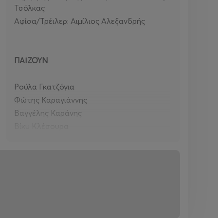
Τσόλκας
Αφίσα/Τρέιλερ: Αιμίλιος Αλεξανδρής
ΠΑΙΖΟΥΝ
Ρούλα Γκατζόγια
Φώτης Καραγιάννης
Βαγγέλης Καράνης
Βίκυ Κλέσουρα
Τάκης Λιάγκας
Φωτεινή Μακρυνάκη
Σάσα Παπαγεωργίου
Ρούλα Παπαδημητρίου
Σπύρος Παππάς
Λένα Σπέντζα