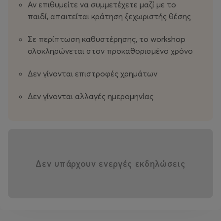
Αν επιθυμείτε να συμμετέχετε μαζί με το
παιδί, απαιτείται κράτηση ξεχωριστής θέσης
Προστατευτικός εξοπλισμός
Σε περίπτωση καθυστέρησης, το workshop
Όλα τα υλικά (χρώματα & εργαλεία)
ολοκληρώνεται στον προκαθορισμένο χρόνο
Καμβάς 40x40 εκ.
Δεν γίνονται επιστροφές χρημάτων
Το έργο τους σε κουτί για να το πάρετε σπίτι
Δεν γίνονται αλλαγές ημερομηνίας
⏱
Διάρκεια:
1 ώρα
Δεν υπάρχουν ενεργές εκδηλώσεις