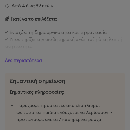
👉 Από 4 έως 99 ετών
🌈 Γιατί να το επιλέξετε:
✔ Ενισχύει τη δημιουργικότητα και τη φαντασία
✔ Υποστηρίζει την αισθητηριακή ανάπτυξη & τη λεπτή
κινητικότητα
✔ Βοηθά στη συγκέντρωση και την αυτοέκφραση
✔ Προσφέρει εκτόνωση και μειώνει το στρες (yes, και
Δες περισσότερα
για τα παιδιά και για εσάς!)
✔ Χτίζει αυτοπεποίθηση μέσα από το “δημιουργώ
Σημαντική σημείωση
μόνος μου”
Σημαντικές πληροφορίες:
Ένα workshop όπου το messy παιχνίδι γίνεται εργαλείο
ανάπτυξης 🧠✨
Παρέχουμε προστατευτικό εξοπλισμό,
Ένα απελευθερωτικό εργαστήριο ζωγραφικής χωρίς
ωστόσο τα παιδιά ενδέχεται να λερωθούν →
κανόνες , μόνο φαντασία! Τα παιδιά εκφράζονται
προτείνουμε άνετα / καθημερινά ρούχα
ελεύθερα μέσα από το χρώμα και δημιουργούν το δικό
τους έργο τέχνης. Περιλαμβάνει: