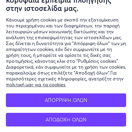
κορυφαία εμπειρία πλοήγησης
ξαναπροσπαθούν.
στην ιστοσελίδα μας.
Έτσι, αβίαστα και μέσα από τη χαρά, καλλιεργούνται
Κάνουμε χρήση cookies με σκοπό την εξατομίκευση
όλοι οι τομείς της ανάπτυξής τους:
του περιεχομένου και των διαφημίσεων, την παροχή
λειτουργιών μέσων κοινωνικής δικτύωσης και την
H λεπτή και αδρή κινητικότητα
ανάλυση της επισκεψιμότητας των ιστοσελίδων μας.
H φαντασία και η δημιουργικότητα
Σας δίνεται η δυνατότητα για "Απόρριψη όλων" των μη
Πληροφορίες
H κοινωνική αλληλεπίδραση
απαραίτητων cookies, εάν δεν συμφωνείτε με τη
H συναισθηματική έκφραση
χρήση τους, ή μπορείτε να ορίσετε τις δικές σας
Υποστήριξη
H γνωστική και «μαθηματική» σκέψη
προτιμήσεις, κάνοντας κλικ στο "Ρυθμίσεις cookies".
H επιστημονική περιέργεια
Διαφορετικά, εάν συμφωνείτε με τη χρήση των cookies,
Stay Connected
Kαι—πάνω απ’ όλα—δυναμώνει η
παρακαλούμε όπως επιλέξετε "Αποδοχή όλων".Για
αυτοπεποίθηση και η ανεξαρτησία τους!
περισσότερες σχετικές πληροφορίες, ανατρέξτε στην
πολιτική μας για τα cookies
.
Οι ομάδες μας όμως είναι εξίσου σημαντικές και για
Mobile app
τους ενήλικες.
Καταρχάς, και εμείς χρειαζόμαστε μη
ΑΠΟΡΡΙΨΗ ΟΛΩΝ
ανταγωνιστικά παιχνίδια με ποικιλία ερεθισμάτων, που
έχουν ηρεμιστική και κατευναστική δράση στο νευρικό
μας σύστημα! Επιπλέον, στόχος μας είναι να σας
ΑΠΟΔΟΧΗ ΟΛΩΝ
Ελλάδα
παρασύρουμε ευχάριστα μέσα σε αυτό το ανέμελο και
Τηλεφωνικές κρατήσεις