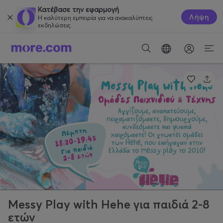
Κατέβασε την εφαρμογή
Λήψη
Η καλύτερη εμπειρία για να ανακαλύπτεις
εκδηλώσεις.
Messy Play with Hehe για παιδιά 2-8
ετών