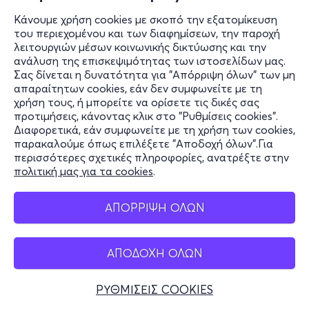
Κάνουμε χρήση cookies με σκοπό την εξατομίκευση
του περιεχομένου και των διαφημίσεων, την παροχή
λειτουργιών μέσων κοινωνικής δικτύωσης και την
ανάλυση της επισκεψιμότητας των ιστοσελίδων μας.
Σας δίνεται η δυνατότητα για "Απόρριψη όλων" των μη
Πληροφορίες
απαραίτητων cookies, εάν δεν συμφωνείτε με τη
χρήση τους, ή μπορείτε να ορίσετε τις δικές σας
Υποστήριξη
προτιμήσεις, κάνοντας κλικ στο "Ρυθμίσεις cookies".
Διαφορετικά, εάν συμφωνείτε με τη χρήση των cookies,
Stay Connected
παρακαλούμε όπως επιλέξετε "Αποδοχή όλων".Για
περισσότερες σχετικές πληροφορίες, ανατρέξτε στην
πολιτική μας για τα cookies
.
Mobile app
ΑΠΟΡΡΙΨΗ ΟΛΩΝ
ΑΠΟΔΟΧΗ ΟΛΩΝ
Ελλάδα
Τηλεφωνικές κρατήσεις
ΡΥΘΜΙΣΕΙΣ COOKIES
+30 2117700000