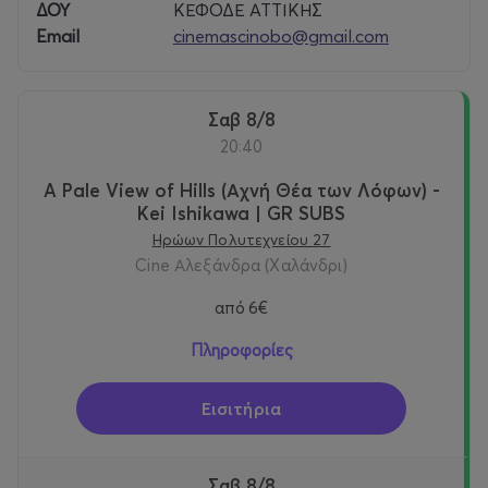
μετρό Χολαργός)
ΔΟΥ
ΚΕΦΟΔΕ ΑΤΤΙΚΗΣ
Email
cinemascinobo@gmail.com
🎟️ Γενική είσοδος: 8.00€ / Άνω των 65, άνεργοι,
φοιτητές, ΑμΕΑ, παιδιά κάτω των 12: 6.00€
Σαβ 8/8
🍿 Προσφορά κάθε Δευτέρα: 6€ γενική είσοδος
20:40
Facebook:
Cine Αλεξάνδρα
| Instagram:
@cinealexandra
A Pale View of Hills (Αχνή Θέα των Λόφων) -
Kei Ishikawa | GR SUBS
Ηρώων Πολυτεχνείου 27
Cine Αλεξάνδρα (Χαλάνδρι)
από
6€
Πληροφορίες
Εισιτήρια
Σαβ 8/8