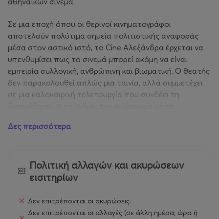
αθηναϊκών σινεμά.
Σε μια εποχή όπου οι θερινοί κινηματογράφοι
αποτελούν πολύτιμα σημεία πολιτιστικής αναφοράς
μέσα στον αστικό ιστό, το Cine Αλεξάνδρα έρχεται να
υπενθυμίσει πως το σινεμά μπορεί ακόμη να είναι
εμπειρία συλλογική, ανθρώπινη και βιωματική. Ο θεατής
δεν παρακολουθεί απλώς μια ταινία, αλλά συμμετέχει
σε μια καλοκαιρινή τελετουργία που συνδέει τη
διασκέδαση με τη μνήμη, την ψυχαγωγία με τη
νοσταλγία και την τέχνη με την καθημερινότητα της
Δες περισσότερα
πόλης.
Οι φίλοι του κινηματογράφου, αλλά και όσοι αγαπούν
την ιδιαίτερη ατμόσφαιρα του θερινού σινεμά, βρίσκουν
Πολιτική αλλαγών και ακυρώσεων
στο Cine Αλεξάνδρα έναν χώρο που φιλοδοξεί να
εισιτηρίων
καλύψει διαφορετικές κινηματογραφικές διαθέσεις. Από
ταινίες με ανάλαφρη καλοκαιρινή αύρα μέχρι επιλογές
Δεν επιτρέπονται οι ακυρώσεις.
για πιο απαιτητικούς σινεφίλ, το πρόγραμμά του
Δεν επιτρέπονται οι αλλαγές (σε άλλη ημέρα, ώρα ή