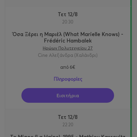
Τετ 12/8
20:30
Όσα Ξέρει η Μαριέλ (What Marielle Knows) -
Frédéric Hambalek
Ηρώων Πολυτεχνείου 27
Cine Αλεξάνδρα (Χαλάνδρι)
από
6€
Πληροφορίες
Εισιτήρια
Τετ 12/8
22:20
Το Μίσος (La Haine), 1995 - Mathieu Kassovitz