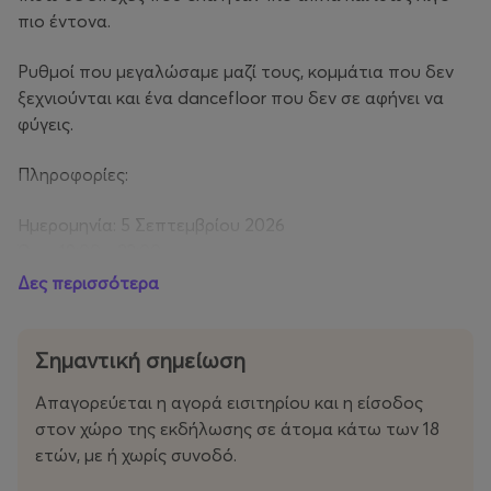
πιο έντονα.
Ρυθμοί που μεγαλώσαμε μαζί τους, κομμάτια που δεν
ξεχνιούνται και ένα dancefloor που δεν σε αφήνει να
φύγεις.
Πληροφορίες:
Ημερομηνία: 5 Σεπτεμβρίου 2026
Ώρα: 19:00 - 23:00
Τοποθεσία: ΧΩΡΟΣ ΦΙΑΤ, Φαλήρου 97, Αθήνα 117 41
Δες περισσότερα
Dress code: 90’s / 00’s energy
Mood: Λίγο πιο offline. Πολύ πιο μέσα στη στιγμή.
Σημαντική σημείωση
Απαγορεύεται η αγορά εισιτηρίου και η είσοδος
Supported by
VESTART
στον χώρο της εκδήλωσης σε άτομα κάτω των 18
ετών, με ή χωρίς συνοδό.