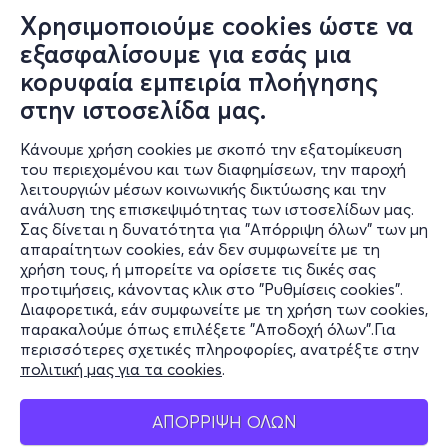
Χρησιμοποιούμε cookies ώστε να
εξασφαλίσουμε για εσάς μια
κορυφαία εμπειρία πλοήγησης
στην ιστοσελίδα μας.
Κάνουμε χρήση cookies με σκοπό την εξατομίκευση
του περιεχομένου και των διαφημίσεων, την παροχή
λειτουργιών μέσων κοινωνικής δικτύωσης και την
ανάλυση της επισκεψιμότητας των ιστοσελίδων μας.
Σας δίνεται η δυνατότητα για "Απόρριψη όλων" των μη
Πληροφορίες
απαραίτητων cookies, εάν δεν συμφωνείτε με τη
χρήση τους, ή μπορείτε να ορίσετε τις δικές σας
Υποστήριξη
προτιμήσεις, κάνοντας κλικ στο "Ρυθμίσεις cookies".
Διαφορετικά, εάν συμφωνείτε με τη χρήση των cookies,
Stay Connected
παρακαλούμε όπως επιλέξετε "Αποδοχή όλων".Για
περισσότερες σχετικές πληροφορίες, ανατρέξτε στην
πολιτική μας για τα cookies
.
Mobile app
ΑΠΟΡΡΙΨΗ ΟΛΩΝ