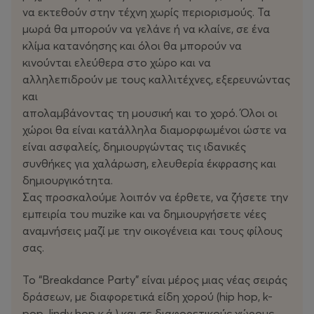
με τις ικανότητες, το πάθος και την αγάπη τους για τον
να εκτεθούν στην τέχνη χωρίς περιορισμούς. Τα
χορό.
μωρά θα μπορούν να γελάνε ή να κλαίνε, σε ένα
κλίμα κατανόησης και όλοι θα μπορούν να
κινούνται ελεύθερα στο χώρο και να
αλληλεπιδρούν με τους καλλιτέχνες, εξερευνώντας
Το όραμα του Muzike Family Concepts
και
απολαμβάνοντας τη μουσική και το χορό. Όλοι οι
Το
Muzike Family Concepts
φέρνει τη μουσική, τον χορό
χώροι θα είναι κατάλληλα διαμορφωμένοι ώστε να
και την τέχνη γενικότερα σε μια
συμπεριληπτική
είναι ασφαλείς, δημιουργώντας τις ιδανικές
φιλοσοφία
, δημιουργώντας εκδηλώσεις φιλικές προς
συνθήκες για χαλάρωση, ελευθερία έκφρασης και
όλη την οικογένεια , από βρέφη έως ενήλικες.
δημιουργικότητα.
Με στόχο τη
σύνδεση, την ελεύθερη έκφραση και τη
Σας προσκαλούμε λοιπόν να έρθετε, να ζήσετε την
χαρά της κοινής εμπειρίας
, συνεχίζει να σχεδιάζει
εμπειρία του muzike και να δημιουργήσετε νέες
δράσεις που εμπνέουν και ψυχαγωγούν μικρούς και
αναμνήσεις μαζί με την οικογένεια και τους φίλους
μεγάλους μαζί.
σας.
Το “Βreakdance Party” είναι μέρος μιας νέας σειράς
δράσεων, με διαφορετικά είδη χορού (hip hop, k-
Ημερομηνία:
Κυριακή 9 & 23 Νοεμβρίου 2025
pop, lindy hop κ.ά.) και σε διαφορετικούς χώρους