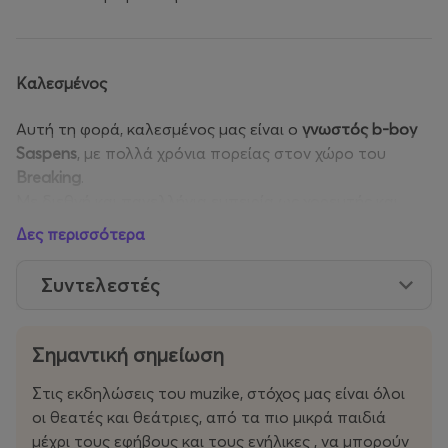
Kαλεσμένος
Αυτή τη φορά, καλεσμένος μας είναι ο
γνωστός b-boy
Saspens
, με πολλά χρόνια πορείας στον χώρο του
Breaking
.
Με διεθνή και πανελλήνια εμπειρία ως χορευτής και
προπονητής, έχει ως στόχο να αναπτύξει τη
street
Δες περισσότερα
κουλτούρα
των νέων μέσα από τον χορό και να μυήσει
τη νέα γενιά σε αυτή τη μοναδική έκφραση.
Συντελεστές
Η ομάδα του
Rocket Crew
αποτελείται από νέους
χορευτές με έδρα τη Θεσσαλονίκη και είναι
βαλκανιοί
Σημαντική σημείωση
πρωταθλητές Breaking (Breakdance)
στην κατηγορία
Best Show
και
Battles
.
Στις εκδηλώσεις του muzike, στόχος μας είναι όλοι
Μαζί με την ομάδα
Last Move Crew
, συμμετέχουν σε
οι θεατές και θεάτριες, από τα πιο μικρά παιδιά
φεστιβάλ και events της πόλης, ξεσηκώνοντας το κοινό
μέχρι τους εφήβους και τους ενήλικες , να μπορούν