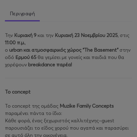
Περιγραφή
Την
Κυριακή 9
και την
Κυριακή 23 Νοεμβρίου 2025
, στις
11:00 π.μ.
,
ο
urban και ατμοσφαιρικός χώρος “The Basement”
στην
οδό
Ερμού 65
θα γεμίσει με γονείς και παιδιά που θα
χορέψουν
breakdance παρέα!
Το concept
Το concept της ομάδας
Muzike Family Concepts
παραμένει πάντα το ίδιο:
Κάθε φορά, ένας ξεχωριστός καλλιτέχνης–guest
παρουσιάζει το είδος χορού που αγαπά και παρασύρει
σε αυτό όλη την οικογένεια.